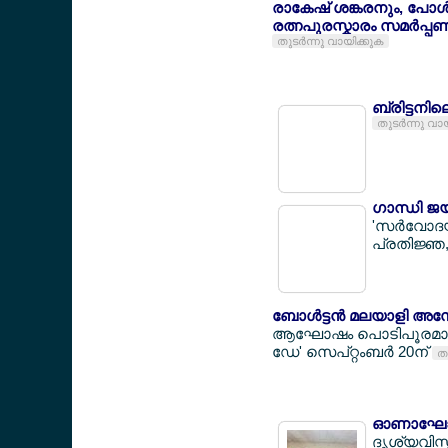
രാകേഷ് ശങ്കരനും, പോള
രത്നപുരസ്കാരം സമര്‍പ്പ
തുടര്‍ന്നു വായിക്കുക
ബ്രിട്ടനില
തുടര്‍ന്നു വാ
ഗാന്ധി ജ
'സര്‍വോദ
പ്രതിജ്ഞ,
ബോള്‍ട്ടന്‍ മലയാളി അ
ആഘോഷം പൊടിപൂരമാക്ക
ഡേ' സെപ്റ്റംബര്‍ 20ന്
തു
ഓണാഘോഷം 
ദൃശ്യവിസ്