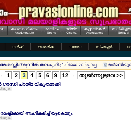
സം
കല/സാഹിത്യം
കായികം
സിനിമ
കൂട്ടായ്മകള്‍
സ്പിരിച്ചുവ
Arts/Literature
Sports
Cinema
Associations
Spiritual
ഗള്‍ഫ്
അമേരിക്ക
കാനഡ
സിംഗപ്പൂര്‍
ഓസ
ന്തസ്സിന് മുന്നില്‍ തലകുനിച്ച് ലിയോ മാര്‍പ്പാപ്പ
ജര്‍മനിയുട
1
2
3
4
5
6
9
12
തുടര്‍ന്നുള്ളവ >>
:
:
 ഗാന്ധി പ്രതിമ വികൃതമാക്കി
യിക്കുക
രാഷ്ട്രമായി അംഗീകരിച്ച് യുകെയും
യിക്കുക