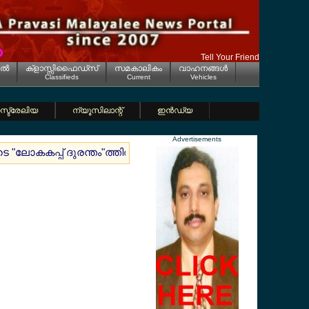
Tell Your Friend
ല്‍
ക്ളാസ്സിഫൈഡ്സ്
സമകാലികം
വാഹനങ്ങള്‍
Classifieds
Current
Vehicles
്ട്രേലിയ
ന്യൂസിലാന്റ്
ഇന്‍ഡ്യ
Advertisements
െ "ലോകകപ്പ് ദുരന്തം"ത്തില്‍ ഞെട്ടി ആരാധകര്‍
നികുതി കുട