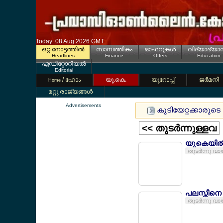
Today: 08 Aug 2026 GMT
ഒറ്റ നോട്ടത്തില്‍
സാമ്പത്തികം
ഓഫറുകള്‍
വിദ്യാഭ്യാ
Headlines
Finance
Offers
Education
എഡിറ്റോറിയല്‍
Editorial
/ ഹോം
യൂ.കെ.
യൂറോപ്പ്
ജര്‍മനി
Home
മറ്റു രാജ്യങ്ങള്‍
Advertisements
കുടിയേറ്റക്കാരുടെ അ
<< തുടര്‍ന്നുള്ളവ
യുകെയില്‍
തുടര്‍ന്നു വാ
പലസ്തീനെ 
തുടര്‍ന്നു വാ