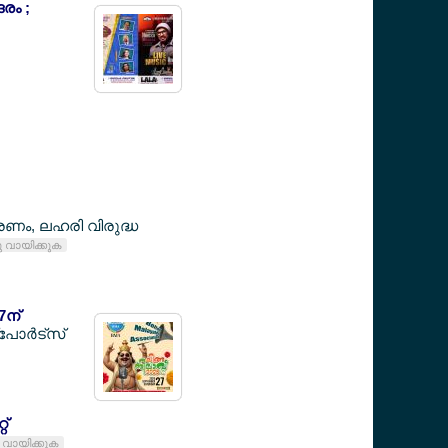
രം ;
കരണം, ലഹരി വിരുദ്ധ
നു വായിക്കുക
7ന്
ാര്‍ട്സ്
്
നു വായിക്കുക