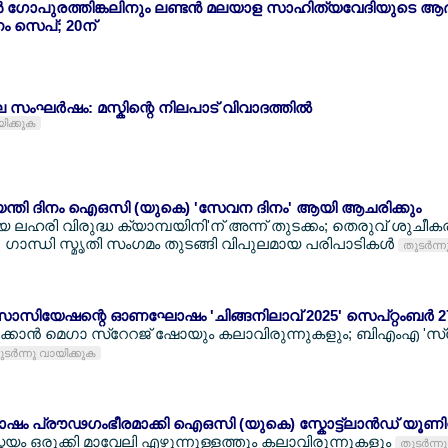
്‍ ഗോപുരത്തിങ്കലിനും ലണ്ടന്‍ മലയാള സാഹിത്യവേദിയുടെ ആദ
ണം സെപ്; 20ന്
െ സംഘര്‍ഷം: മസ്കിന്റെ നിലപാട് വിവാദത്തില്‍
യിക്കുക
യന്തി ദിനം ഐഒസി (യുകെ) 'സേവന ദിനം' ആയി ആചരിക്കും
യ ലഹരി വിരുദ്ധ ക്യാമ്പയിനി'ന് അന്ന് തുടക്കം; തെരുവ് ശുചീ
 ഗാന്ധി സ്മൃതി സംഗമം തുടങ്ങി വിപുലമായ പരിപാടികള്‍
തുടര്‍ന്
സോസിയേഷന്റെ ഓണഘോഷം 'ചിങ്ങനിലാവ് 2025' സെപ്റ്റംബര്‍ 2
ാന്‍ മെഗാ സ്റേറജ് ഷോയും കലാവിരുന്നുകളും; ബിഎംഎ 'സ്പേ
ടര്‍ന്നു വായിക്കുക
പ്രൗഢഗംഭീരമാക്കി ഐഒസി (യുകെ) സ്കോട്ട്ലാന്‍ഡ് യൂണിറ്റ
മയം ഒരുക്കി മാവേലി എഴുന്നുള്ളത്തും കലാവിരുന്നുകളും
തുടര്‍ന്