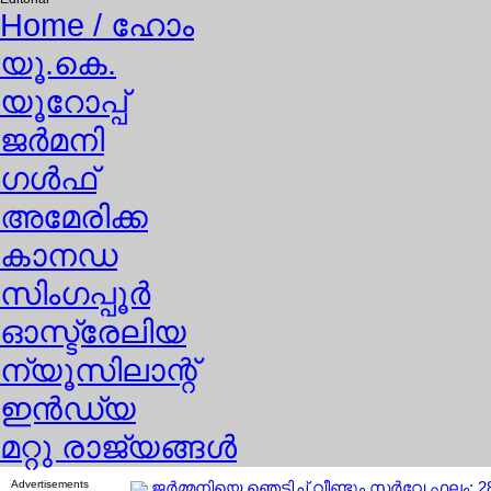
Home
/ ഹോം
യൂ.കെ.
യൂറോപ്പ്
ജര്‍മനി
ഗള്‍ഫ്
അമേരിക്ക
കാനഡ
സിംഗപ്പൂര്‍
ഓസ്ട്രേലിയ
ന്യൂസിലാന്റ്
ഇന്‍ഡ്യ
മറ്റു രാജ്യങ്ങള്‍
Advertisements
ജര്‍മ്മനിയെ ഞെട്ടിച്ച് വീണ്ടും സര്‍വേ ഫല