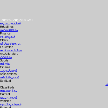
Today: 07 Aug 2026 GMT
ഒറ്റ നോട്ടത്തില്‍
Headlines
സാമ്പത്തികം
Finance
ഓഫറുകള്‍
Offers
വിദ്യാഭ്യാസം
Education
കല/സാഹിത്യം
Arts/Literature
കായികം
Sports
സിനിമ
Cinema
കൂട്ടായ്മകള്‍
Associations
സ്പിരിച്ചുവല്‍
Spiritual
ക
Classifieds
സമകാലികം
Current
വാഹനങ്ങള്‍
Vehicles
എഡിറ്റോറിയല്‍
Editorial