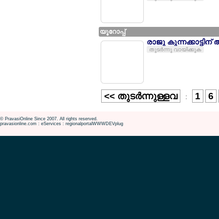
യൂറോപ്പ്
രാജു കുന്നക്കാട്ടിന്
തുടര്‍ന്നു വായിക്കുക
<< തുടര്‍ന്നുള്ളവ
1
6
:
© PravasiOnline Since 2007. All rights reserved.
pravasionline.com : eServices : regionalportalWWWDEVplug