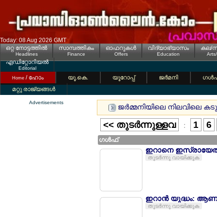
Today: 08 Aug 2026 GMT
ഒറ്റ നോട്ടത്തില്‍
സാമ്പത്തികം
ഓഫറുകള്‍
വിദ്യാഭ്യാസം
കല/സ
Headlines
Finance
Offers
Education
Arts
എഡിറ്റോറിയല്‍
Editorial
/ ഹോം
യൂ.കെ.
യൂറോപ്പ്
ജര്‍മനി
ഗള്‍
Home
മറ്റു രാജ്യങ്ങള്‍
Advertisements
ജര്‍മ്മനിയിലെ നിലവിലെ കടുത്
<< തുടര്‍ന്നുള്ളവ
1
6
:
ഗള്‍ഫ്
ഇറാനെ ഇസ്രായേല്‍ 
തുടര്‍ന്നു വായിക്കുക
ഇറാന്‍ യുദ്ധം: ആണവ
തുടര്‍ന്നു വായിക്കുക