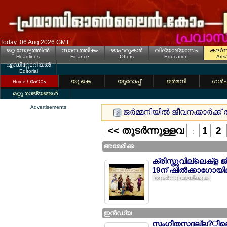
Today: 06 Aug 2026 GMT
ഒറ്റ നോട്ടത്തില്‍
സാമ്പത്തികം
ഓഫറുകള്‍
വിദ്യാഭ്യാസം
കല/സ
Headlines
Finance
Offers
Education
Arts
എഡിറ്റോറിയല്‍
Editorial
/ ഹോം
യൂ.കെ.
യൂറോപ്പ്
ജര്‍മനി
ഗള്‍
Home
മറ്റു രാജ്യങ്ങള്‍
Advertisements
ജര്‍മ്മനിയില്‍ ജീവനക്കാര്‍ക
<< തുടര്‍ന്നുള്ളവ
1
2
:
അമേരിക്ക
ക്രിസ്തുവില്ലെക്ള 
19ന് ഷില്‍ക്കാഗോയി
തുടര്‍ന്നു വായിക്കുക
ഇന്‍ഡ്യ
സംഗീതസദല്ല?ിലെ