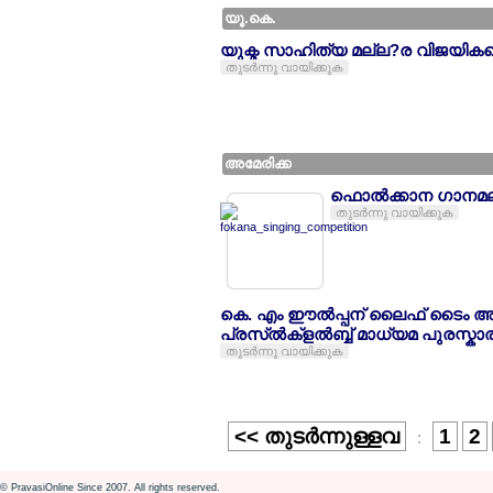
യൂ.കെ.
യുക്മ സാഹിത്യ മല്ല?ര വിജയികളെ 
തുടര്‍ന്നു വായിക്കുക
അമേരിക്ക
ഫൊല്‍ക്കാന ഗാനമല്
തുടര്‍ന്നു വായിക്കുക
കെ. എം ഈല്‍പ്പന് ലൈഫ് ടൈം അല്‍
പ്രസ്ല്‍ക്ളല്‍ബ്ബ് മാധ്യമ പുരസ്കാ
തുടര്‍ന്നു വായിക്കുക
<< തുടര്‍ന്നുള്ളവ
1
2
:
© PravasiOnline Since 2007. All rights reserved.