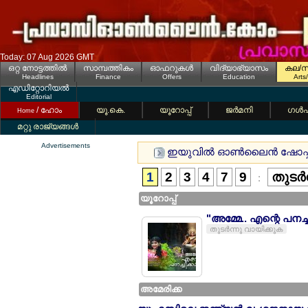
Today: 07 Aug 2026 GMT
ഒറ്റ നോട്ടത്തില്‍
സാമ്പത്തികം
ഓഫറുകള്‍
വിദ്യാഭ്യാസം
കല/സ
Headlines
Finance
Offers
Education
Arts
എഡിറ്റോറിയല്‍
Editorial
/ ഹോം
യൂ.കെ.
യൂറോപ്പ്
ജര്‍മനി
ഗള്‍
Home
മറ്റു രാജ്യങ്ങള്‍
Advertisements
ഇയുവില്‍ ഓണ്‍ലൈന്‍ ഷോപ്പ
1
2
3
4
7
9
തുടര്‍
:
യൂറോപ്പ്
"അമ്മേ.. എന്റെ പനച്
തുടര്‍ന്നു വായിക്കുക
അമേരിക്ക