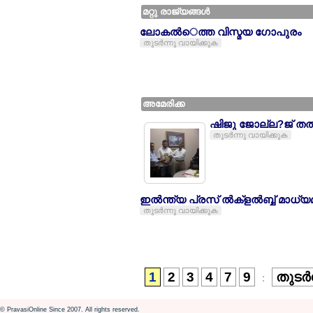
മറ്റു രാജ്യങ്ങള്‍
ലോകല്‍െത്ത വിസ്മയ ഗോപുരം
തുടര്‍ന്നു വായിക്കുക
അമേരിക്ക
ഷിജു ജോല്ല?ജ് തല്
തുടര്‍ന്നു വായിക്കുക
ഇല്‍ന്ത്യ പ്രസ് ല്‍ക്ളല്‍ബ്ബ് മാ
തുടര്‍ന്നു വായിക്കുക
1
2
3
4
7
9
തുടര്‍
:
© PravasiOnline Since 2007. All rights reserved.