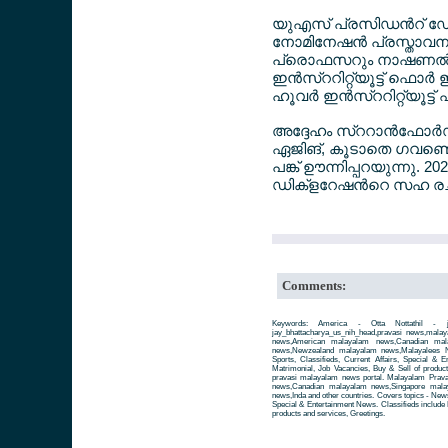
യുഎസ് പ്രസിഡന്‍റ് ഡേ
നോമിനേഷന്‍ പ്രസ്താവന 
പ്രൊഫസറും നാഷണല്‍ ബ്യ
ഇന്‍സ്ററിറ്റ്യൂട്ട് ഫൊര്
ഹൂവര്‍ ഇന്‍സ്ററിറ്റ്യൂ
അദ്ദേഹം സ്ററാന്‍ഫോര്
ഏജിങ്, കൂടാതെ ഗവണ്മെന
പങ്ക് ഊന്നിപ്പറയുന്നു. 20
ഡിക്ളറേഷന്‍റെ സഹ രച
Comments:
Keywords: America - Otta Nottathil - ja
jay_bhattacharya_us_nih_head,pravasi news,mal
news,American malayalam news,Canadian mala
news,Newzealand malayalam news,Malayalees Ne
Sports, Classifieds, Current Affairs, Special & 
Matrimonial, Job Vacancies, Buy & Sell of produc
pravasi malayalam news portal. Malayalam Prav
news,Canadian malayalam news,Singapore mala
news,Inda and other countries. Covers topics - News 
Special & Entertainment News. Classifieds include 
products and services, Greetings.