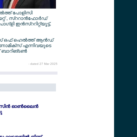
്‍ത്ത് പോളിസി
് , സ്ററാന്‍ഫോര്‍ഡ്
ഗ്ളി ഇന്‍സ്ററിറ്റ്യൂട്ട്,
് ഒഫ് ഹെല്‍ത്ത് ആന്‍ഡ്
കണോമിക്സ് എന്നിവയുടെ
റ് ബാറിങ്ടണ്‍
- dated 27 Mar 2025
ിസിന്‍ ഓണ്‍ലൈന്‍
ു
ംഘടനയില്‍ നിന്ന്