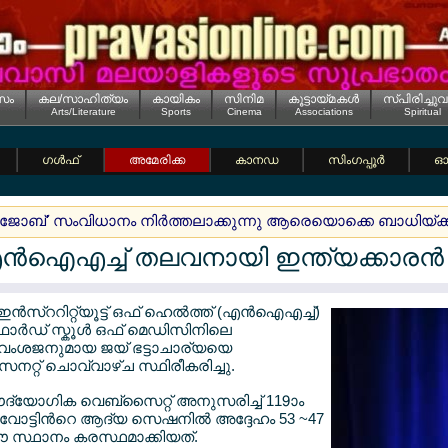
സം
കല/സാഹിത്യം
കായികം
സിനിമ
കൂട്ടായ്മകള്‍
സ്പിരിച്ചുവ
Arts/Literature
Sports
Cinema
Associations
Spiritual
ഗള്‍ഫ്
അമേരിക്ക
കാനഡ
സിംഗപ്പൂര്‍
ഓസ
ിനി ജോബ്' സംവിധാനം നിര്‍ത്തലാക്കുന്നു ആരെയൊക്കെ ബാധിയ്ക്ക
‍ഐഎച്ച് തലവനായി ഇന്ത്യക്കാരന്‍
‍സ്ററിറ്റ്യൂട്ട് ഒഫ് ഹെല്‍ത്ത് (എന്‍ഐഎച്ച്)
ോര്‍ഡ് സ്കൂള്‍ ഒഫ് മെഡിസിനിലെ
 വംശജനുമായ ജയ് ഭട്ടാചാര്യയെ
റ്റ് ചൊവ്വാഴ്ച സ്ഥിരീകരിച്ചു.
ദ്യോഗിക വെബ്സൈറ്റ് അനുസരിച്ച് 119ാം
വോട്ടിന്‍റെ ആദ്യ സെഷനില്‍ അദ്ദേഹം 53 ~47
ഈ സ്ഥാനം കരസ്ഥമാക്കിയത്.