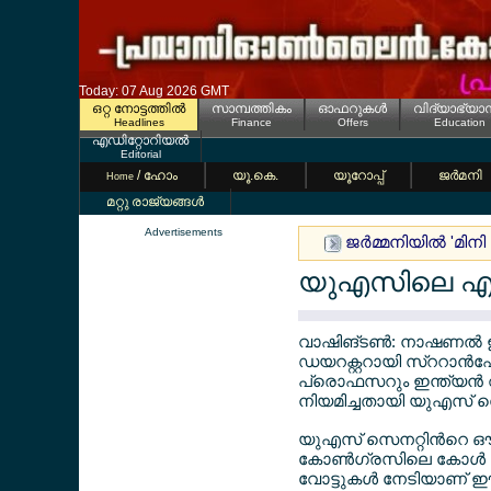
Today: 07 Aug 2026 GMT
ഒറ്റ നോട്ടത്തില്‍
സാമ്പത്തികം
ഓഫറുകള്‍
വിദ്യാഭ്യാ
Headlines
Finance
Offers
Education
എഡിറ്റോറിയല്‍
Editorial
/ ഹോം
യൂ.കെ.
യൂറോപ്പ്
ജര്‍മനി
Home
മറ്റു രാജ്യങ്ങള്‍
Advertisements
ജര്‍മ്മനിയില്‍ 'മ
യുഎസിലെ എന്
വാഷിങ്ടണ്‍: നാഷണല്‍ ഇന്
ഡയറക്റ്ററായി സ്ററാന്‍ഫ
പ്രൊഫസറും ഇന്ത്യന്‍
നിയമിച്ചതായി യുഎസ് സെന
യുഎസ് സെനറ്റിന്‍റെ ഔ
കോണ്‍ഗ്രസിലെ കോള്‍ 
വോട്ടുകള്‍ നേടിയാണ് 