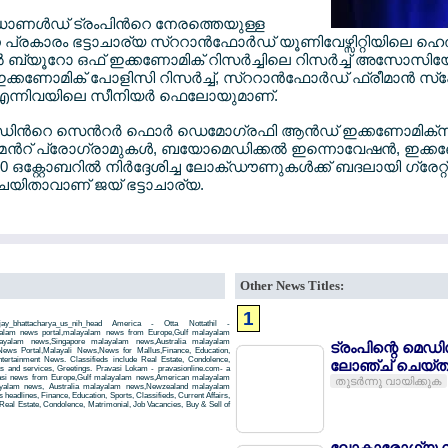
ാണള്‍ഡ് ട്രംപിന്‍റെ നേരത്തെയുള്ള
പ്രകാരം ഭട്ടാചാര്യ സ്ററാന്‍ഫോര്‍ഡ് യൂണിവേഴ്സിറ്റിയിലെ ഹെല
ൂറോ ഒഫ് ഇക്കണോമിക് റിസര്‍ച്ചിലെ റിസര്‍ച്ച് അസോസിയേറ്റ
‍ ഇക്കണോമിക് പോളിസി റിസര്‍ച്ച്, സ്ററാന്‍ഫോര്‍ഡ് ഫ്രീമാന്‍ സ്പോ
ട്ട് എന്നിവയിലെ സീനിയര്‍ ഫെലോയുമാണ്.
‍ഡിന്‍റെ സെന്‍റര്‍ ഫൊര്‍ ഡെമോഗ്രഫി ആന്‍ഡ് ഇക്കണോമിക്സ
്‍റ് പ്രോഗ്രാമുകള്‍, ബയോമെഡിക്കല്‍ ഇന്നൊവേഷന്‍, ഇക്
20 ഒക്റ്റോബറില്‍ നിര്‍ദ്ദേശിച്ച ലോക്ഡൗണുകള്‍ക്ക് ബദലായി ഗ്രേറ്
യിതാവാണ് ജയ് ഭട്ടാചാര്യ.
Other News Titles:
1
y_bhattacharya_us_nih_head America - Otta Nottathil -
ayalam news portal,malayalam news from Europe,Gulf malayalam
yalam news,Singapore malayalam news,Australia malayalam
ട്രംപിന്റെ മെഡ
ws Portal,Malayali News,News for Mallus,Finance, Education,
Entertainment News. Classifieds include Real Estate, Condolence,
ലോഞ്ച് ചെയ്ത
ts and services, Greetings. Pravasi Lokam - pravasionline.com- a
asi news from Europe,Gulf malayalam news,American malayalam
തുടര്‍ന്നു വായിക്കുക
yalam news, Australia malayalam news,Newzealand malayalam
headlines, Finance, Education, Sports, Classifieds, Current Affairs,
Real Estate, Condolence, Matrimonial, Job Vacancies, Buy & Sell of
ലോകാരോഗ്യ സ