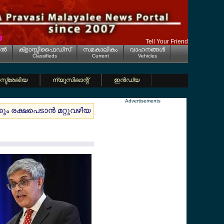
Tell Your Friend
ല്‍
ക്ളാസ്സിഫൈഡ്സ്
സമകാലികം
വാഹനങ്ങള്‍
Classifieds
Current
Vehicles
്ട്രേലിയ
ന്യൂസിലാന്റ്
ഇന്‍ഡ്യ
Advertisements
ും രക്ഷപെടാന്‍ മറ്റുവഴിയുണ്ടോ
ഫിഫാ വേള്‍ഡ് കപ്പ് ഫുട്ബ