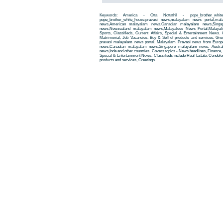
Keywords: America - Otta Nottathil - pope_brother_whi
pope_brother_white_house,pravasi news,malayalam news portal,m
news,American malayalam news,Canadian malayalam news,Singap
news,Newzealand malayalam news,Malayalees News Portal,Malayali
Sports, Classifieds, Current Affairs, Special & Entertainment News. 
Matrimonial, Job Vacancies, Buy & Sell of products and services, Gre
pravasi malayalam news portal. Malayalam Pravasi news from Euro
news,Canadian malayalam news,Singapore malayalam news, Austra
news,Inda and other countries. Covers topics - News headlines, Finance, E
Special & Entertainment News. Classifieds include Real Estate, Condole
products and services, Greetings.