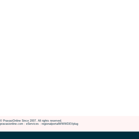
© PravasiOnline Since 2007. All rights reserved.
pravasionline.com : eServices : regionalportalWWWDEVplug