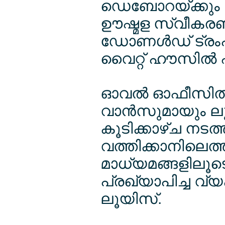
ഡെബോറയ്ക്കും 
ഊഷ്മള സ്വീകരണ
ഡോണള്‍ഡ് ട്രം
വൈറ്റ് ഹൗസില്‍
ഓവല്‍ ഓഫീസില്
വാന്‍സുമായും 
കൂടിക്കാഴ്ച നടത്
വത്തിക്കാനിലെത്ത
മാധ്യമങ്ങളിലൂട
പ്രഖ്യാപിച്ച വ
ലൂയിസ്.