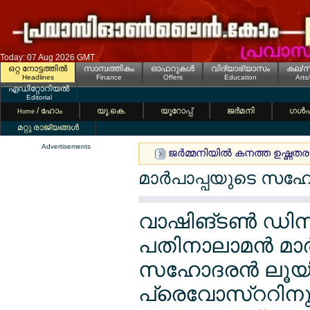
Today: 07 Aug 2026 GMT
ഒറ്റ നോട്ടത്തില്‍
സാമ്പത്തികം
ഓഫറുകള്‍
വിദ്യാഭ്യാസം
കല/സ
Headlines
Finance
Offers
Education
Arts
എഡിറ്റോറിയല്‍
Editorial
/ ഹോം
യൂ.കെ.
യൂറോപ്പ്
ജര്‍മനി
ഗള്‍
Home
മറ്റു രാജ്യങ്ങള്‍
Advertisements
ജര്‍മ്മനിയില്‍ കനത്ത ഉഷ്ണത
മാര്‍പാപ്പയുടെ സഹ
വാഷിങ്ടണ്‍ ഡിസ
പതിനാലാമന്‍ മാര
സഹോദരന്‍ ലൂയ
പ്രെവോസ്ററിനു