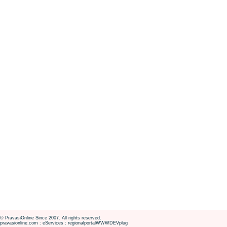
© PravasiOnline Since 2007. All rights reserved.
pravasionline.com : eServices : regionalportalWWWDEVplug