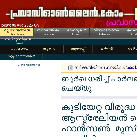
Today: 09 Aug 2026 GMT
ഒറ്റ നോട്ടത്തില്‍
സാമ്പത്തികം
ഓഫറുകള്‍
വിദ്യാഭ്യാസം
കല/സ
Headlines
Finance
Offers
Education
Arts
എഡിറ്റോറിയല്‍
Editorial
/ ഹോം
യൂ.കെ.
യൂറോപ്പ്
ജര്‍മനി
ഗള്‍
Home
മറ്റു രാജ്യങ്ങള്‍
Advertisements
ജര്‍മ്മനിയിലെ കായികപ്രേമികള്
ബുര്‍ഖ ധരിച്ച് പാര
ചെയ്തു
കുടിയേറ്റ വിരുദ
ആസ്ട്രേലിയന്‍ സ
ഹാന്‍സണ്‍. മുസ്