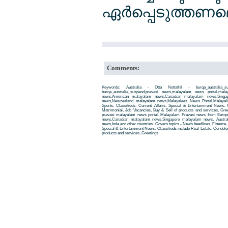
ഏര്‍പ്പെടുത്തണ
Comments:
Keywords: Australia - Otta Nottathil - burqa_australia_
burqa_australia_suspend,pravasi news,malayalam news portal,ma
news,American malayalam news,Canadian malayalam news,Singap
news,Newzealand malayalam news,Malayalees News Portal,Malayali
Sports, Classifieds, Current Affairs, Special & Entertainment News. 
Matrimonial, Job Vacancies, Buy & Sell of products and services, Gre
pravasi malayalam news portal. Malayalam Pravasi news from Euro
news,Canadian malayalam news,Singapore malayalam news, Austra
news,Inda and other countries. Covers topics - News headlines, Finance, E
Special & Entertainment News. Classifieds include Real Estate, Condole
products and services, Greetings.