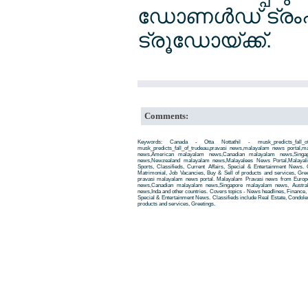
ഡോണള്‍ഡ് ട്രം
ട്രൂഡോയ്ക്ക്.
Comments:
Keywords: Canada - Otta Nottathil - musk_predicts_fall_
musk_predicts_fall_of_trudeau,pravasi news,malayalam news portal
news,American malayalam news,Canadian malayalam news,Singap
news,Newzealand malayalam news,Malayalees News Portal,Malayali
Sports, Classifieds, Current Affairs, Special & Entertainment News. 
Matrimonial, Job Vacancies, Buy & Sell of products and services, Gre
pravasi malayalam news portal. Malayalam Pravasi news from Euro
news,Canadian malayalam news,Singapore malayalam news, Austra
news,Inda and other countries. Covers topics - News headlines, Finance, E
Special & Entertainment News. Classifieds include Real Estate, Condole
products and services, Greetings.