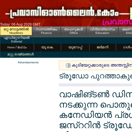
Today: 06 Aug 2026 GMT
ഒറ്റ നോട്ടത്തില്‍
സാമ്പത്തികം
ഓഫറുകള്‍
വിദ്യാഭ്യാസം
കല/സ
Headlines
Finance
Offers
Education
Arts
എഡിറ്റോറിയല്‍
Editorial
/ ഹോം
യൂ.കെ.
യൂറോപ്പ്
ജര്‍മനി
ഗള്‍
Home
മറ്റു രാജ്യങ്ങള്‍
Advertisements
കുടിയേറ്റക്കാരുടെ അന്തസ്സിന് മ
ട്രൂഡോ പുറത്താകുമെ
വാഷിങ്ടണ്‍ ഡിസ
നടക്കുന്ന പൊതു
കനേഡിയന്‍ പ്രധ
ജസ്ററിന്‍ ട്രൂഡ