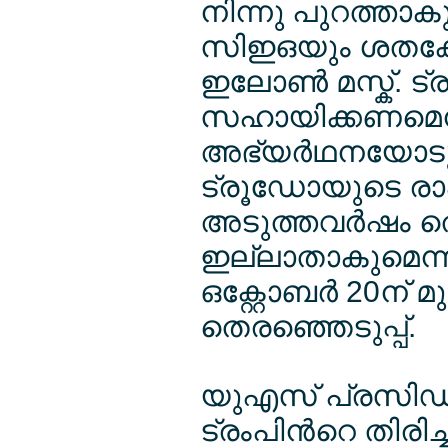
നിന്നു പുറത്താക
സിഇഒയും ശതകേ
ഇലോണ്‍ മസ്ക്. ട
സഹായിക്കണമെന
അഭ്യര്‍ഥനയോടു
ട്രൂഡോയുടെ രാഷ്
അടുത്തവര്‍ഷം തെ
ഇല്ലാതാകുമെന്നു 
ഒക്റ്റോബര്‍ 20
തെരഞ്ഞെടുപ്പ്.
യുഎസ് പ്രസിഡന്
ട്രംപിന്‍റെ തിരിച