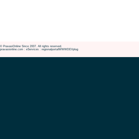
© PravasiOnline Since 2007. All rights reserved.
pravasionline.com : eServices : regionalportalWWWDEVplug