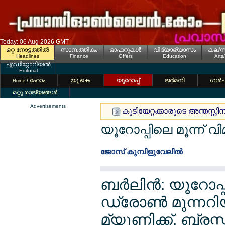
Today: 06 Aug 2026 GMT
ഒറ്റ നോട്ടത്തില്‍
സാമ്പത്തികം
ഓഫറുകള്‍
വിദ്യാഭ്യാസം
കല/സ
Headlines
Finance
Offers
Education
Arts
എഡിറ്റോറിയല്‍
Editorial
/ ഹോം
യൂ.കെ.
യൂറോപ്പ്
ജര്‍മനി
ഗള്‍
Home
മറ്റു രാജ്യങ്ങള്‍
Advertisements
കുടിയേറ്റക്കാരുടെ അന്തസ്സിന് മ
യൂറോപ്പിലെ മൂന്ന് വ
ജോസ് കുമ്പിളുവേലില്‍
ബര്‍ലിന്‍: യൂറോപ
ഡ്രോണ്‍ മുന്നറ
മ്യൂണിക്ക്, ബ്രസ്