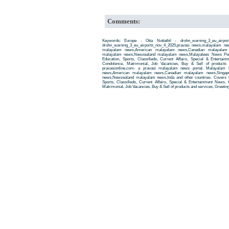
Comments:
Keywords: Europe - Otta Nottathil - drohn_warning_3_eu_airpor
drohn_warning_3_eu_airports_nov_4_2025,pravasi news,malayalam ne
malayalam news,American malayalam news,Canadian malayalam n
malayalam news,Newzealand malayalam news,Malayalees News Porta
Education, Sports, Classifieds, Current Affairs, Special & Entertai
Condolence, Matrimonial, Job Vacancies, Buy & Sell of products
pravasionline.com- a pravasi malayalam news portal. Malayalam
news,American malayalam news,Canadian malayalam news,Singap
news,Newzealand malayalam news,Inda and other countries. Covers t
Sports, Classifieds, Current Affairs, Special & Entertainment News. 
Matrimonial, Job Vacancies, Buy & Sell of products and services, Greetin