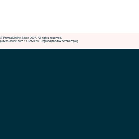
© PravasiOnline Since 2007. All rights reserved.
pravasionline.com : eServices : regionalportalWWWDEVplug