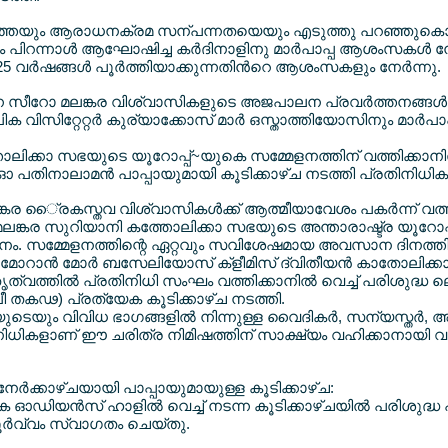
െയും ആരാധനക്രമ സന്പന്നതയെയും എടുത്തു പറഞ്ഞുകൊണ്ട് 
 പിറന്നാള്‍ ആഘോഷിച്ച കര്‍ദിനാളിനു മാര്‍പാപ്പ ആശംസകള്‍ നേര്
 വര്‍ഷങ്ങള്‍ പൂര്‍ത്തിയാക്കുന്നതിന്‍റെ ആശംസകളും നേര്‍ന്നു.
ുന്ന സീറോ മലങ്കര വിശ്വാസികളുടെ അജപാലന പ്രവര്‍ത്തനങ്ങള്‍
 വിസിറ്റേറ്റര്‍ കുര്യാക്കോസ് മാര്‍ ഒസ്താത്തിയോസിനും മാര്‍
ാലിക്കാ സഭയുടെ യൂറോപ്പ്~യുകെ സമ്മേളനത്തിന് വത്തിക്കാന
പതിനാലാമന്‍ പാപ്പായുമായി കൂടിക്കാഴ്ച നടത്തി പ്രതിനിധികള
ര ൈ്രകസ്തവ വിശ്വാസികള്‍ക്ക് ആത്മീയാവേശം പകര്‍ന്ന് വത്തി
മലങ്കര സുറിയാനി കത്തോലിക്കാ സഭയുടെ അന്താരാഷ്ട്ര യൂറോപ
ം. സമ്മേളനത്തിന്റെ ഏറ്റവും സവിശേഷമായ അവസാന ദിനത്തി
ാറാന്‍ മോര്‍ ബസേലിയോസ് ക്ളീമിസ് ദ്വിതീയന്‍ കാതോലിക്കാ
ത്വത്തില്‍ പ്രതിനിധി സംഘം വത്തിക്കാനില്‍ വെച്ച് പരിശുദ്ധ
ീ തകഢ) പ്രത്യേക കൂടിക്കാഴ്ച നടത്തി.
ുടെയും വിവിധ ഭാഗങ്ങളില്‍ നിന്നുള്ള വൈദികര്‍, സന്യസ്തര്‍, അ
ിനിധികളാണ് ഈ ചരിത്ര നിമിഷത്തിന് സാക്ഷ്യം വഹിക്കാനായി വത്
േര്‍ക്കാഴ്ചയായി പാപ്പായുമായുള്ള കൂടിക്കാഴ്ച:
 ഓഡിയന്‍സ് ഹാളില്‍ വെച്ച് നടന്ന കൂടിക്കാഴ്ചയില്‍ പരിശുദ്ധ
ര്‍വ്വം സ്വാഗതം ചെയ്തു.