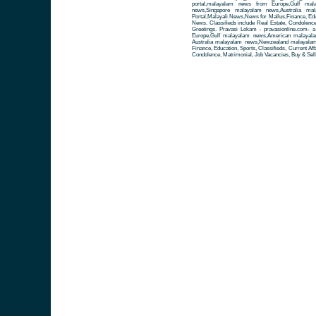
portal,malayalam news from Europe,Gulf ma
news,Singapore malayalam news,Australia m
Portal,Malayali News,News for Mallus,Finance, Educa
News. Classifieds include Real Estate, Condolence
Greetings. Pravasi Lokam - pravasionline.com-
Europe,Gulf malayalam news,American malayal
Australia malayalam news,Newzealand malayalam 
Finance, Education, Sports, Classifieds, Current Aff
Condolence, Matrimonial, Job Vacancies, Buy & Sell 