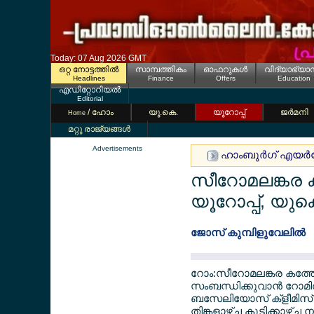
Today: 07 Aug 2026 GMT
ഒറ്റ നോട്ടത്തില്‍
സാമ്പത്തികം
ഓഫറുകള്‍
വിദ്യാഭ്യാ
Headlines
Finance
Offers
Education
എഡിറ്റോറിയല്‍
Editorial
/ ഹോം
യൂ.കെ.
യൂറോപ്പ്
ജര്‍മനി
Home
മറ്റു രാജ്യങ്ങള്‍
Advertisements
ഹാംബുര്‍ഗ് എയര്‍പേ
സീറോമലങ്കര കത
യൂറോപ്പ്, യുക
ജോസ് കുമ്പിളുവേലില്‍
റോം:സീറോമലങ്കര കത്തോ
സംബന്ധിക്കുവാന്‍ റോമി
ബസേലിയോസ് ക്ളീമിസ് ക
തിങ്കളാഴ്ച കൂടിക്കാഴ്ച ന