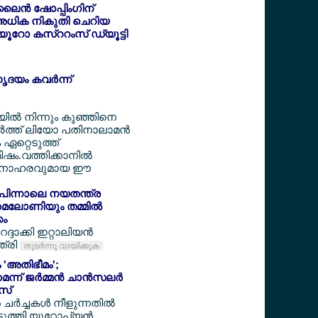
ൈന്‍ ഷോപ്പിംഗിന്
അധിക നികുതി ചെറിയ
6 യൂറോ കസ്ററംസ് ഡ്യൂട്ടി
ൃദയം കവര്‍ന്ന്
ടയില്‍ നിന്നും കുഞ്ഞിനെ
‍ത്ത് ലിയോ പതിനാലാമന്‍
ം ഏറ്റെടുത്ത്
ഷം.വത്തിക്കാനില്‍
 മനോഹരവുമായ ഈ
ക് പിന്നാലെ നയതന്ത്ര
 മെലോണിയും തമ്മില്‍
കം
ദാക്കി ഇറ്റാലിയന്‍
ത്രി
തുടര്‍ന്നു വായിക്കുക
 'അതിഭീമം';
െന്ന് ജര്‍മ്മന്‍ ചാന്‍സലര്‍
‍സ്
്‍ച്ചകള്‍ നീളുന്നതില്‍
ുത്തി യൂറോപ്യന്‍