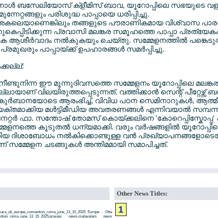
ിനാള്‍ ബസേലിയോസ് ക്ളീമിസ് ബാവ, യൂറോപ്പിലെ സഭയുടെ വളര്
നേറ്റങ്ങളും പരിശുദ്ധ പാപ്പായെ ധരിപ്പിച്ചു.
ം അകലെയാണെങ്കിലും തങ്ങളുടെ പൗരാണികമായ വിശ്വാസ പാരമ
ുറുകെപ്പിടിക്കുന്ന പ്രവാസി മലങ്കര സമൂഹത്തെ പാപ്പാ പ്രത്യേക
ിക ആശീര്‍വാദം നല്‍കുകയും ചെയ്തു. സമ്മേളനത്തില്‍ പങ്കെടുത
ുഖരും പാപ്പായ്ക്ക് ഉപഹാരങ്ങള്‍ സമര്‍പ്പിച്ചു.
്കല്ല്:
െ നീണ്ടുനിന്ന ഈ മൂന്നുദിവസത്തെ സമ്മേളനം യൂറോപ്പിലെ മലങ
ലായാണ് വിലയിരുത്തപ്പെടുന്നത്. വത്തിക്കാന്‍ സെന്റ് പീറ്റേഴ്സ്
ുര്‍ബാനയോടെ ആരംഭിച്ച്, വിവിധ പഠന സെമിനാറുകള്‍, ആത്മീയ 
യക്തമാക്കിയ മള്‍ട്ടിമീഡിയ അവതരണങ്ങള്‍ എന്നിവയാല്‍ സമ്പന്
ഡിനേറ്റര്‍ ഫാ. സന്തോഷ് തോമസ് കൊയ്ക്കലിനെ 'കോറെപ്പിസ്കോപ്പ
നത്തെ കൂടുതല്‍ ധന്യമാക്കി. വരും വര്‍ഷങ്ങളില്‍ യൂറോപ്
പുതിയ ദിശാബോധം നല്‍കിക്കൊണ്ടുള്ള വന്‍ പ്രഖ്യാപനങ്ങളോടെ
് സമ്മേളന ചടങ്ങുകള്‍ അന്തിമമായി സമാപിച്ചത്.
Other News Titles:
1
nkara_uk_europe_convention_roma_june_13_15_2025 Europe - Otta
ention_roma_june_13_15_2025,pravasi news,malayalam news