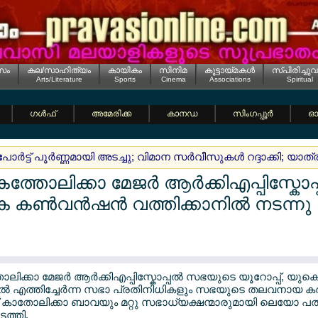
സം
കല/സാഹിത്യം
കായികം
സിനിമ
കൂട്ടായ്മകള്‍
സ്പിരിച്ചുവ
Arts/Literature
Sports
Cinema
Associations
Spiritual
ഗള്‍ഫ്
അമേരിക്ക
കാനഡ
സിംഗപ്പൂര്‍
ഓസ
ാര്‍ട്ട് പൂര്‍ണ്ണമായി അടച്ചു; വിമാന സര്‍വീസുകള്‍ റദ്ദാക്കി; യാത
്തോലിക്കാ മേജര്‍ ആര്‍ക്കിഎപ്പിസ്കോ
െ കണ്‍വന്‍ഷന്‍ വത്തിക്കാനില്‍ നടന്നു
ലിക്കാ മേജര്‍ ആര്‍ക്കിഎപ്പിസ്കോപ്പല്‍ സഭയുടെ യൂറോപ്പ്, യുക
ല്‍ എത്തിച്ചേര്‍ന്ന സഭാ പ്രതിനിധികളും സഭയുടെ തലവനായ കര്‍ദ
ാതോലിക്കാ ബാവയും മറ്റു സഭാധ്യക്ഷന്മാരുമായി ലെയോ പതിന
ടത്തി.