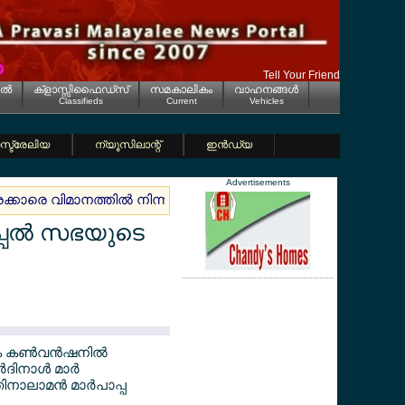
Tell Your Friend
ല്‍
ക്ളാസ്സിഫൈഡ്സ്
സമകാലികം
വാഹനങ്ങള്‍
Classifieds
Current
Vehicles
്ട്രേലിയ
ന്യൂസിലാന്റ്
ഇന്‍ഡ്യ
Advertisements
്രക്കാരെ വിമാനത്തില്‍ നിന്നും ഇറക്കി
ജര്‍മ്മനിയില്‍ മലയാള
പ്പല്‍ സഭയുടെ
െ കണ്‍വന്‍ഷനില്‍
ിനാള്‍ മാര്‍
ാലാമന്‍ മാര്‍പാപ്പ