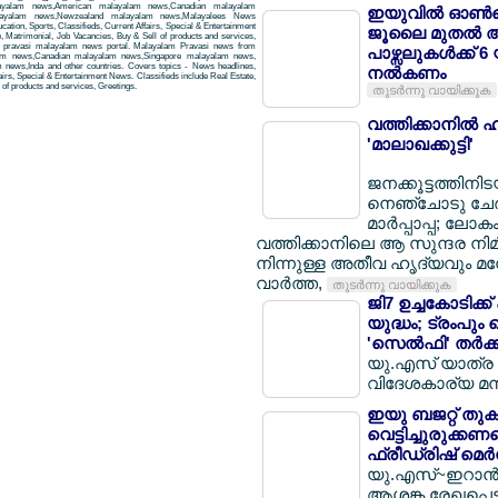
layalam news,American malayalam news,Canadian malayalam
ഇയുവില്‍ ഓണ്‍ല
alayalam news,Newzealand malayalam news,Malayalees News
tion, Sports, Classifieds, Current Affairs, Special & Entertainment
ജൂലൈ മുതല്‍ 
, Matrimonial, Job Vacancies, Buy & Sell of products and services,
 a pravasi malayalam news portal. Malayalam Pravasi news from
പാഴ്സലുകള്‍ക്ക് 
am news,Canadian malayalam news,Singapore malayalam news,
news,Inda and other countries. Covers topics - News headlines,
നല്‍കണം
airs, Special & Entertainment News. Classifieds include Real Estate,
of products and services, Greetings.
തുടര്‍ന്നു വായിക്കുക
വത്തിക്കാനില്‍ ഹ
'മാലാഖക്കുട്ടി'
ജനക്കൂട്ടത്തിനി
നെഞ്ചോടു ചേര്
മാര്‍പ്പാപ്പ; ലോക
വത്തിക്കാനിലെ ആ സുന്ദര നിമി
നിന്നുള്ള അതീവ ഹൃദ്യവും
വാര്‍ത്ത,
തുടര്‍ന്നു വായിക്കുക
ജി7 ഉച്ചകോടിക്
യുദ്ധം; ട്രംപും
'സെല്‍ഫി' തര്‍ക്
യു.എസ് യാത്ര റദ്
വിദേശകാര്യ മന്
ഇയു ബജറ്റ് തുക
വെട്ടിച്ചുരുക്കണമ
ഫ്രീഡ്രിഷ് മെര്
യു.എസ്~ഇറാന്‍ ചര
ആശങ്ക രേഖപ്പെട