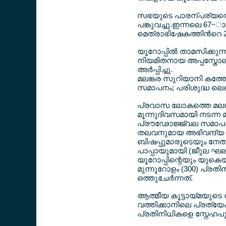
സഭയുടെ പാരന്പര്യത്ത
പങ്കുവച്ചു.ഇന്നലെ 67~ാം
മെത്രാഭിഷേകത്തിന്‍റെ 25
യൂറോപ്പില്‍ താമസിക്ക
നിയമിതനായ അപ്പസ്തോലിക
അര്‍പ്പിച്ചു.
മലങ്കര സുറിയാനി കത്തേ
സമാപനം; പരിശുദ്ധ ലെഓ 
പ്രവാസ ലോകത്തെ മലങ്ക
മൂന്നുദിവസമായി നടന്ന 
പ്രൗഢോജ്ജ്വല സമാപന
തലവനുമായ അഭിവന്ദ്യ മേ
ബിഷപ്പുമാരുടെയും നേതൃ
പാപ്പായുമായി (ജീുല ഘല
യൂറോപ്പിന്റെയും യുകെയ
മുന്നൂറോളം (300) പ്രത
ഒത്തുചേര്‍ന്നത്.
ആത്മീയ കൂട്ടായ്മയുടെ ന
വത്തിക്കാനിലെ പ്രത്യേക
പ്രതിനിധികളെ സ്നേഹപൂ