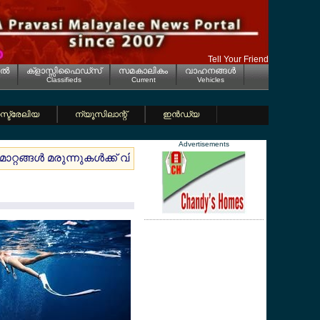
Tell Your Friend
ല്‍
ക്ളാസ്സിഫൈഡ്സ്
സമകാലികം
വാഹനങ്ങള്‍
Classifieds
Current
Vehicles
്ട്രേലിയ
ന്യൂസിലാന്റ്
ഇന്‍ഡ്യ
Advertisements
റങ്ങള്‍ മരുന്നുകള്‍ക്ക് വില കൂടും
ജര്‍മ്മനിയില്‍ മുങ്ങിമ