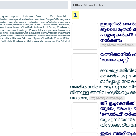
Other News Titles:
1
gainst_deep_sea_colonisation Europe - Otta Nottathil -
alayalam news portal,malayalam news from Europe,Gulf malayalam
yalam news,Singapore malayalam news,Australia malayalam
ഇയുവില്‍ ഓണ്‍ല
ws Portal,Malayali News,News for Mallus,Finance, Education,
Entertainment News. Classifieds include Real Estate, Condolence,
ജൂലൈ മുതല്‍ 
ts and services, Greetings. Pravasi Lokam - pravasionline.com- a
asi news from Europe,Gulf malayalam news,American malayalam
പാഴ്സലുകള്‍ക്ക് 
yalam news, Australia malayalam news,Newzealand malayalam
headlines, Finance, Education, Sports, Classifieds, Current Affairs,
നല്‍കണം
Real Estate, Condolence, Matrimonial, Job Vacancies, Buy & Sell of
തുടര്‍ന്നു വായിക്കുക
വത്തിക്കാനില്‍ ഹ
'മാലാഖക്കുട്ടി'
ജനക്കൂട്ടത്തിനി
നെഞ്ചോടു ചേര്
മാര്‍പ്പാപ്പ; ലോക
വത്തിക്കാനിലെ ആ സുന്ദര നിമി
നിന്നുള്ള അതീവ ഹൃദ്യവും
വാര്‍ത്ത,
തുടര്‍ന്നു വായിക്കുക
ജി7 ഉച്ചകോടിക്
യുദ്ധം; ട്രംപും
'സെല്‍ഫി' തര്‍ക്
യു.എസ് യാത്ര റദ്
വിദേശകാര്യ മന്
ഇയു ബജറ്റ് തുക