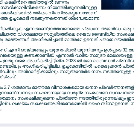
യി കടലിന്‍റെ അടിത്തട്ടില്‍ ഖനനം
സ്ററിക് മലിനീകരണം നിയന്ത്രിക്കുന്നതിനുള്ള
ങ്ങള്‍ക്കിടയില്‍ തര്‍ക്കം നിലനില്‍ക്കുമ്പോഴാണ്
െ ഉച്ചകോടി നടക്കുന്നതെന്നത് ശ്രദ്ധേയമാണ്.
ീകരിക്കുക എന്നതാണ് ഇത്തവണത്തെ പ്രധാന അജന്‍ഡ. ഒരു രാ
ഇല്ലാത്ത വിശാലമായ സമുദ്രത്തിലെ ജൈവ വൈവിധ്യ സംരക്ഷ
രാജ്യങ്ങള്‍ അംഗീകരിച്ചാല്‍ മാത്രമേ ഉടമ്പടി പ്രാബല്യത്തില
സ് എന്നീ രാജ്യങ്ങളും യൂറോപ്യന്‍ യൂണിയനും ഉള്‍പ്പടെ 32 അ
ച വരെയുള്ള കണക്കാണിത്. എന്നാല്‍ വലിയ സമുദ്ര മേഖലയുള്ള മിക
ളും ഇതു വരെ അംഗീകരിച്ചിട്ടില്ല. 2023 ല്‍ ജോ ബൈഡന്‍ പ്രസ
്ടുണ്ടെങ്കിലും അംഗീകരിച്ചിട്ടില്ല. ഉച്ചകോടിയില്‍ പങ്കെടുക്കാന്‍
‍ലന്‍ഡിലും അന്‍റാര്‍ട്ടിക്കയിലും സമുദ്രാന്തര്‍ഖനനം നടത്താനു
ട്രംപ്.
റെം 2.7 ശതമാനം മാത്രമേ വിനാശകരമായ ഖനന പ്രവര്‍ത്തനങ്ങളില
ുള്ളു എന്നാണ് സന്നദ്ധ സംഘടനയായ സമുദ്ര സംരക്ഷണ സ്ഥാപനത്തി
ശതമാനം സംരക്ഷിക്കുമെന്ന പ്രതിജ്ഞ നടത്തിയിരുന്നെങ്കിലും ഈ
ടില്ല. ലക്ഷ്യം സാക്ഷാത്കരിക്കണമെങ്കില്‍ ഹൈ സീസ് ഉടമ്പടി 
.