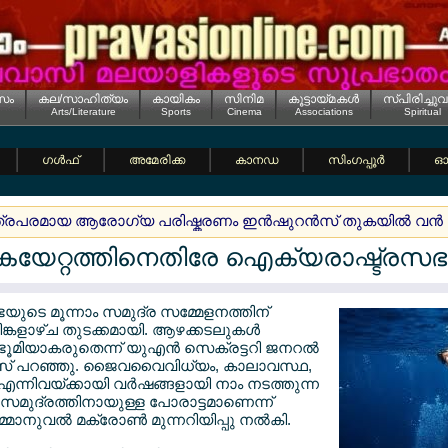
സം
കല/സാഹിത്യം
കായികം
സിനിമ
കൂട്ടായ്മകള്‍
സ്പിരിച്ചുവ
Arts/Literature
Sports
Cinema
Associations
Spiritual
ഗള്‍ഫ്
അമേരിക്ക
കാനഡ
സിംഗപ്പൂര്‍
ഓസ
ിത്രപരമായ ആരോഗ്യ പരിഷ്കരണം ഇന്‍ഷുറന്‍സ് തുകയില്‍ വന്‍ മാറ്
ൈയേറ്റത്തിനെതിരേ ഐക്യരാഷ്ട്രസഭ
യുടെ മൂന്നാം സമുദ്ര സമ്മേളനത്തിന്
ങ്കളാഴ്ച തുടക്കമായി. ആഴക്കടലുകള്‍
ൂമിയാകരുതെന്ന് യുഎന്‍ സെക്രട്ടറി ജനറല്‍
റസ് പറഞ്ഞു. ജൈവവൈവിധ്യം, കാലാവസ്ഥ,
ന്നിവയ്ക്കായി വര്‍ഷങ്ങളായി നാം നടത്തുന്ന
 സമുദ്രത്തിനായുള്ള പോരാട്ടമാണെന്ന്
മാനുവല്‍ മക്രോണ്‍ മുന്നറിയിപ്പു നല്‍കി.