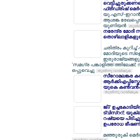
വെട്ടിച്ചുരുക്കണമ
ഫ്രീഡ്രിഷ് മെര്
യു.എസ്~ഇറാന്‍ ചര
ആശങ്ക രേഖപ്പെട
യൂണിയന്‍
തുടര്‍
നരേന്ദ്ര മോദി സ
തൊഴിലാളികളുടെ 
ചരിത്രം കുറിച്ച്
മോദിയുടെ സ്ളെ
ഇരുരാജ്യങ്ങളും
'സമഗ്ര പങ്കാളിത്ത'ത്തിലേക്ക
ഒപ്പുവെച്ചു
തുടര്‍ന്നു വായിക്കുക
സീറോമലങ്കര കത്
ആര്‍ക്കിഎപ്പിസ്ക
യുകെ കണ്‍വന്‍ഷന
തുടര്‍ന്നു വായിക്കുക
ജി7 ഉച്ചകോടിയില്
ട്വിസ്ററ്; യുക്
റഷ്യയെ പിടിച്ചു
ഉപരോധ ഭീഷണ
മഞ്ഞുരുകി മെര്
തുടര്‍ന്നു വായിക്കുക