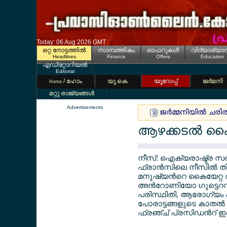
Today: 06 Aug 2026 GMT
ഒറ്റ നോട്ടത്തില്‍
സാമ്പത്തികം
ഓഫറുകള്‍
വിദ്യാഭ്യാ
Headlines
Finance
Offers
Education
എഡിറ്റോറിയല്‍
Editorial
/ ഹോം
യൂ.കെ.
യൂറോപ്പ്
ജര്‍മനി
Home
മറ്റു രാജ്യങ്ങള്‍
Advertisements
ജര്‍മ്മനിയില്‍ ചര
ആഴക്കടല്‍ ക
നീസ്: ഐക്യരാഷ്ട്ര സഭ
ഫ്രാന്‍സിലെ നീസില്‍ തി
മനുഷ്യന്‍റെ കൈയേറ്റ ഭ
അന്‍റോണിയോ ഗുട്ടെ
പരിസ്ഥിതി, ആരോഗ്യം എ
പോരാട്ടങ്ങളുടെ കാതല്‍
ഫ്രഞ്ച് പ്രസിഡന്‍റ് ഇമ്