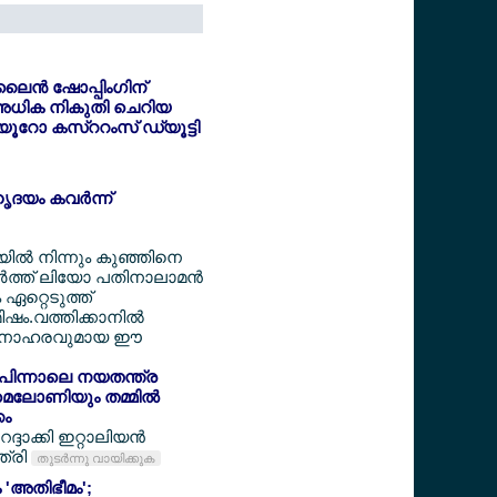
ൈന്‍ ഷോപ്പിംഗിന്
അധിക നികുതി ചെറിയ
6 യൂറോ കസ്ററംസ് ഡ്യൂട്ടി
ൃദയം കവര്‍ന്ന്
ടയില്‍ നിന്നും കുഞ്ഞിനെ
‍ത്ത് ലിയോ പതിനാലാമന്‍
ം ഏറ്റെടുത്ത്
ഷം.വത്തിക്കാനില്‍
 മനോഹരവുമായ ഈ
ക് പിന്നാലെ നയതന്ത്ര
 മെലോണിയും തമ്മില്‍
കം
ദാക്കി ഇറ്റാലിയന്‍
ത്രി
തുടര്‍ന്നു വായിക്കുക
 'അതിഭീമം';