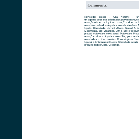
Comments:
Keywords: Europe - Otta Nottathil - un_a
un_against_deep_sea_colonisation,pravasi news,m
news,American malayalam news,Canadian mala
news,Newzealand malayalam news,Malayalees Ne
Sports, Classifieds, Current Affairs, Special & 
Matrimonial, Job Vacancies, Buy & Sell of produc
pravasi malayalam news portal. Malayalam Prav
news,Canadian malayalam news,Singapore mala
news,Inda and other countries. Covers topics - News 
Special & Entertainment News. Classifieds include 
products and services, Greetings.