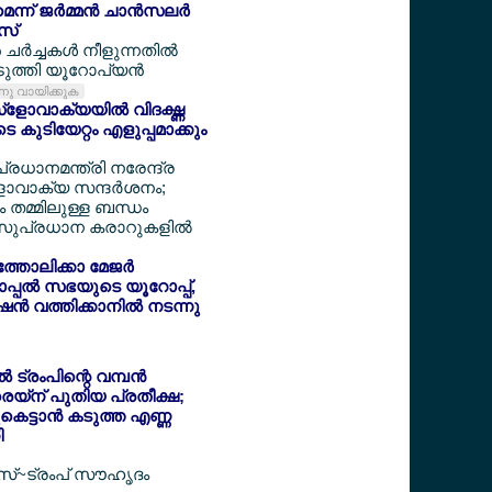
െന്ന് ജര്‍മ്മന്‍ ചാന്‍സലര്‍
‍സ്
്‍ച്ചകള്‍ നീളുന്നതില്‍
ുത്തി യൂറോപ്യന്‍
ന്നു വായിക്കുക
്ളോവാക്യയില്‍ വിദഗ്ദ്ധ
കുടിയേറ്റം എളുപ്പമാക്കും
 പ്രധാനമന്ത്രി നരേന്ദ്ര
ാവാക്യ സന്ദര്‍ശനം;
 തമ്മിലുള്ള ബന്ധം
്; സുപ്രധാന കരാറുകളില്‍
തോലിക്കാ മേജര്‍
ോപ്പല്‍ സഭയുടെ യൂറോപ്പ്,
്‍ വത്തിക്കാനില്‍ നടന്നു
‍ ട്രംപിന്റെ വമ്പന്‍
രെയ്ന് പുതിയ പ്രതീക്ഷ;
കെട്ടാന്‍ കടുത്ത എണ്ണ
ി
‍സ്~ട്രംപ് സൗഹൃദം