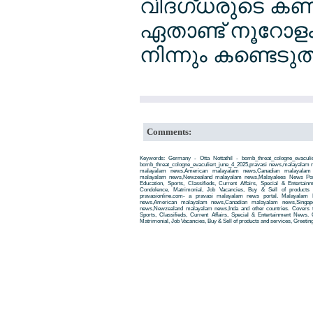
വിദഗ്ധരുടെ കണക്
ഏതാണ്ട് നൂറോള
നിന്നും കണ്ടെടുത്ത്
Comments:
Keywords: Germany - Otta Nottathil - bomb_threat_cologne_evaculi
bomb_threat_cologne_evaculiert_june_4_2025,pravasi news,malayalam 
malayalam news,American malayalam news,Canadian malayalam n
malayalam news,Newzealand malayalam news,Malayalees News Porta
Education, Sports, Classifieds, Current Affairs, Special & Entertai
Condolence, Matrimonial, Job Vacancies, Buy & Sell of products
pravasionline.com- a pravasi malayalam news portal. Malayalam
news,American malayalam news,Canadian malayalam news,Singap
news,Newzealand malayalam news,Inda and other countries. Covers t
Sports, Classifieds, Current Affairs, Special & Entertainment News. 
Matrimonial, Job Vacancies, Buy & Sell of products and services, Greetin