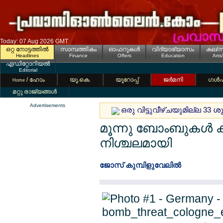
Today: 07 Aug 2026 GMT
ഒറ്റ നോട്ടത്തില്‍
സാമ്പത്തികം
ഓഫറുകള്‍
വിദ്യാഭ്യാസം
കല/സ
Headlines
Finance
Offers
Education
Arts
എഡിറ്റോറിയല്‍
Editorial
/ ഹോം
യൂ.കെ.
യൂറോപ്പ്
ജര്‍മനി
ഗള്‍
Home
മറ്റു രാജ്യങ്ങള്‍
Advertisements
ഒരു വിട്ടുവീഴ്ചയുമില്ല 33 
മൂന്നു ബോംബുകള്‍ 
നിശ്ചലമായി
ജോസ് കുമ്പിളുവേലില്‍