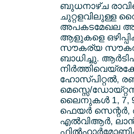
ബുധനാഴ്ച രാവിലെ
ചുറ്റളവിലുള്ള 
അപകടമേഖല അടച്ചു
ആളുകളെ ഒഴിപ്പിക
സൗകര്യ സൗകര്
ബാധിച്ചു. ആര്‍
നിര്‍ത്തിവെയ്രക്
ഹോസ്പിറ്റല്‍, രണ്
മെസ്സെ/ഡോയ്റ്റ
ലൈനുകള്‍ 1, 7, 
ഫെയര്‍ സെന്റര്‍
എല്‍വിആര്‍, ലാന
ഫില്‍ഹാര്‍മോണി