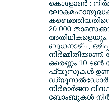
കൊളോണ്‍ : നിര്
ലോകമഹായുദ്ധകാല
കണ്ടെത്തിയതിനെ 
20,000 താമസക്ക
അതിഥികളെയും,
ബുധനാഴ്ച, ഒഴിപ്പി
നിര്‍മ്മിതിയാണ്
ഒരെണ്ണം 10 ടണ്‍
ഫ്യൂസുകള്‍ ഉണ്ട
ഡ്യൂസല്‍ഡോര്‍ഫ
നിര്‍മാര്‍ജന വിദഗ്
ബോംബുകള്‍ നിര്