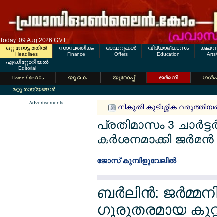
Today: 09 Aug 2026 GMT
ഒറ്റ നോട്ടത്തില്‍
സാമ്പത്തികം
ഓഫറുകള്‍
വിദ്യാഭ്യാസം
കല/സ
Headlines
Finance
Offers
Education
Arts
എഡിറ്റോറിയല്‍
Editorial
/ ഹോം
യൂ.കെ.
യൂറോപ്പ്
ജര്‍മനി
ഗള്‍
Home
മറ്റു രാജ്യങ്ങള്‍
Advertisements
നികുതി കുടിശ്ശിക വരുത്തിയത
പ്രതിമാസം 3 ചാര്‍ട്ട
കര്‍ശനമാക്കി ജര്‍മന്‍ 
ജോസ് കുമ്പിളുവേലില്‍
ബര്‍ലിന്‍: ജര്‍മ
ഗുരുതരമായ കുറ്റ