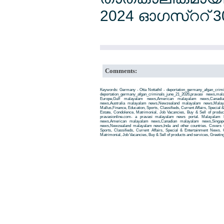
2024 ഓഗസ്ററ് 30
Comments:
Keywords: Germany - Otta Nottathil - deportation_germany_afgan_crimi
deportation_germany_afgan_criminals_june_21_2026,pravasi news,
Europe,Gulf malayalam news,American malayalam news,Canadi
news,Australia malayalam news,Newzealand malayalam news,Malay
Mallus,Finance, Education, Sports, Classifieds, Current Affairs, Special
Estate, Condolence, Matrimonial, Job Vacancies, Buy & Sell of produ
pravasionline.com- a pravasi malayalam news portal. Malayalam
news,American malayalam news,Canadian malayalam news,Singap
news,Newzealand malayalam news,Inda and other countries. Covers t
Sports, Classifieds, Current Affairs, Special & Entertainment News. 
Matrimonial, Job Vacancies, Buy & Sell of products and services, Greetin