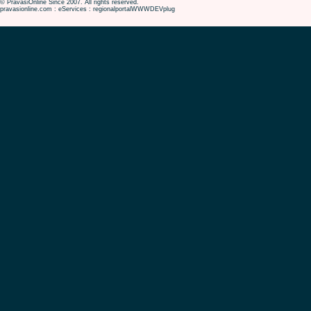
© PravasiOnline Since 2007. All rights reserved.
pravasionline.com : eServices : regionalportalWWWDEVplug