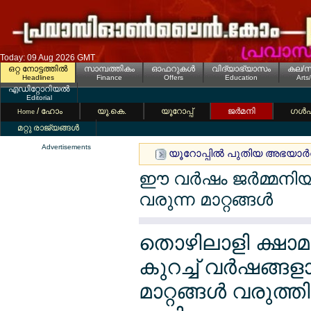
Today: 09 Aug 2026 GMT
ഒറ്റ നോട്ടത്തില്‍
സാമ്പത്തികം
ഓഫറുകള്‍
വിദ്യാഭ്യാസം
കല/സ
Headlines
Finance
Offers
Education
Arts
എഡിറ്റോറിയല്‍
Editorial
/ ഹോം
യൂ.കെ.
യൂറോപ്പ്
ജര്‍മനി
ഗള്‍
Home
മറ്റു രാജ്യങ്ങള്‍
Advertisements
യൂറോപ്പില്‍ പുതിയ അഭയാര്‍
ഈ വര്‍ഷം ജര്‍മ്മനി
വരുന്ന മാറ്റങ്ങള്‍
തൊഴിലാളി ക്ഷാമ
കുറച്ച് വര്‍ഷങ്ങ
മാറ്റങ്ങള്‍ വരുത