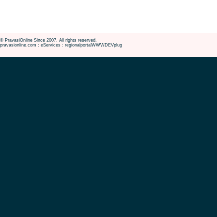
© PravasiOnline Since 2007. All rights reserved.
pravasionline.com : eServices : regionalportalWWWDEVplug