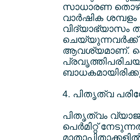
സാധാരണ തൊഴിലു
വാര്‍ഷിക ശമ്പളം 
വിദ്യാഭ്യാസം ത
ചെയ്യുന്നവര്‍ക്ക
ആവശ്യമാണ്. ഐ
പ്രവൃത്തിപരിചയമ
ബാധകമായിരിക്കു
4. പിതൃത്വ പരി
പിതൃത്വം വ്യാജ
പെര്‍മിറ്റ് നേടു
മാതാപിതാക്കളില്‍ 