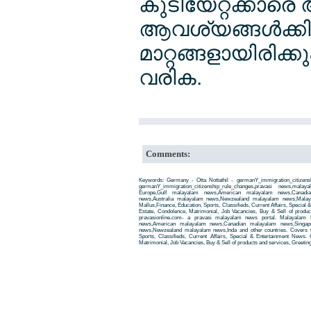
കുടിയേറ്റക്കാര
ആവശ്യങ്ങള്‍ക്കി
മാറ്റങ്ങളായിരിക്കു
വരിക.
Comments:
Keywords: Germany - Otta Nottathil - germanY_immigration_citizens
germanY_immigration_citizenship_rule_changes,pravasi news,ma
Europe,Gulf malayalam news,American malayalam news,Canadi
news,Australia malayalam news,Newzealand malayalam news,Malay
Mallus,Finance, Education, Sports, Classifieds, Current Affairs, Special
Estate, Condolence, Matrimonial, Job Vacancies, Buy & Sell of produ
pravasionline.com- a pravasi malayalam news portal. Malayalam
news,American malayalam news,Canadian malayalam news,Singap
news,Newzealand malayalam news,Inda and other countries. Covers t
Sports, Classifieds, Current Affairs, Special & Entertainment News. 
Matrimonial, Job Vacancies, Buy & Sell of products and services, Greetin