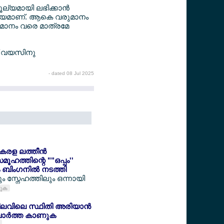
്യമായി ലഭിക്കാന്‍
വിധേയമാണ്. ആകെ വരുമാനം
ശതമാനം വരെ മാത്രമേ
ത് വയസിനു
- dated 08 Jul 2025
കേരള ലത്തീന്‍
ൂഹത്തിന്റെ ""ഒപ്പം''
ബിംഗനില്‍ നടത്തി
ം സ്നേഹത്തിലും ഒന്നായി
കുക
ിലവിലെ സ്ഥിതി അരിയാന്‍
ര്‍ത്ത കാണുക