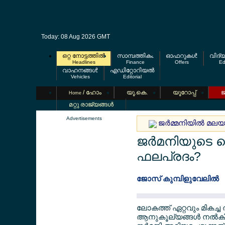
Today: 08 Aug 2026 GMT
ഒറ്റ നോട്ടത്തില്‍
സാമ്പത്തികം
ഓഫറുകള്‍
വിദ്
Headlines
Finance
Offers
Ed
വാഹനങ്ങള്‍
എഡിറ്റോറിയല്‍
Vehicles
Editorial
/ ഹോം
യൂ.കെ.
യൂറോപ്പ്
ജ
Home
മറ്റു രാജ്യങ്ങള്‍
Advertisements
ജര്‍മ്മനിയില്‍ മല
ജര്‍മനിയുടെ 
ഫലപ്രദം?
ജോസ് കുമ്പിളുവേലില്‍
ലോകത്ത് ഏറ്റവും മികച്ച
ആനുകൂല്യങ്ങള്‍ നല്‍ക