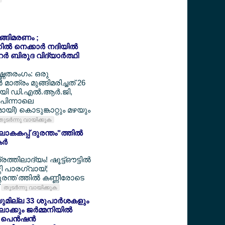
ുങ്ങിമരണം ;
‍ നെക്കാര്‍ നദിയില്‍
‍ ബിരുദ വിദ്യാര്‍ത്ഥി
ഉഷ്ണതരംഗം: ഒരു
 മാത്രം മുങ്ങിമരിച്ചത് 26
ായി ഡി.എല്‍.ആര്‍.ജി,
 പിന്നാലെ
ി) കൊടുങ്കാറ്റും മഴയും
തുടര്‍ന്നു വായിക്കുക
ാകകപ്പ് ദുരന്തം"ത്തില്‍
്‍
ത്തിലാദ്യം! ഷൂട്ട്ഔട്ടില്‍
ത്തി പാരഗ്വായ്;
രന്ത'ത്തില്‍ കണ്ണീരോടെ
്
തുടര്‍ന്നു വായിക്കുക
ചയുമില്ല 33 ശുപാര്‍ശകളും
ക്കും ജര്‍മ്മനിയില്‍
പെന്‍ഷന്‍