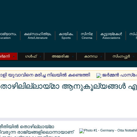
യാഭ്യാസം
കല/സാഹിത്യം
കായികം
സിനിമ
കൂട്ടായ്മകള്‍
സ്പി
ucation
Arts/Literature
Sports
Cinema
Associations
S
ര്‍മനി
ഗള്‍ഫ്
അമേരിക്ക
കാനഡ
സിംഗപ്പൂര്‍
യാളി യുവാവിനെ മരിച്ച നിലയില്‍ കണ്ടെത്തി
ജര്‍മ്മന്‍ പാസ്പേ
തൊഴിലില്ലായ്മാ ആനുകൂല്യങ്ങള്‍ എ
 രീതിയില്‍ തൊഴില്ലായ്മാ
ിവരുന്ന രാജ്യങ്ങളിലൊന്നായാണ്