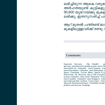
ലഭിച്ചിരുന്ന ആകെ വരു
അര്‍ഹതയുണ്ട്. കുട്ടിക
90,600 യൂറോയ്ക്കു മുക
ലഭിക്കൂ. ഇതനുസരിച്ച് 
ആറ് മുതല്‍ പന്ത്രണ്ട്
മുകളിലുള്ളവര്‍ക്ക് രണ്ടു 
Comments:
Keywords: Germany - Otta Nottathil - ger
germany_unemployment_benefits,pravasi news,ma
news,American malayalam news,Canadian mala
news,Newzealand malayalam news,Malayalees Ne
Sports, Classifieds, Current Affairs, Special & 
Matrimonial, Job Vacancies, Buy & Sell of produc
pravasi malayalam news portal. Malayalam Prav
news,Canadian malayalam news,Singapore mala
news,Inda and other countries. Covers topics - News 
Special & Entertainment News. Classifieds include 
products and services, Greetings.