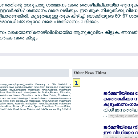
മാനത്തിന്റെ അറുപതു ശതമാനം വരെ തൊഴിലില്ലായ്മാ ആനുകൂല
ളുള്ളവര്‍ക്ക് 67 ശതമാനം വരെ ലഭിക്കും. ഈ തുക നികുതിക്കു 
ളിലാണെങ്കില്‍, കൂടുതലുള്ള തുക കിഴിച്ച്, ബാക്കിയുടെ 60~67 
പരമാവധി 563 യൂറോ വരെ പ്രതിമാസം ലഭിക്കാം.
 മാസം വരെയാണ് തൊഴിലില്ലായ്മാ ആനുകൂല്യം കിട്ടുക. അമ്പ
വര്‍ഷം വരെ കിട്ടും.
Other News Titles:
1
many_unemployment_benefits Germany - Otta Nottathil -
layalam news portal,malayalam news from Europe,Gulf malayalam
yalam news,Singapore malayalam news,Australia malayalam
ജര്‍മ്മനിയിലെ 
ws Portal,Malayali News,News for Mallus,Finance, Education,
Entertainment News. Classifieds include Real Estate, Condolence,
കത്തോലിക്കാ സമ
ts and services, Greetings. Pravasi Lokam - pravasionline.com- a
asi news from Europe,Gulf malayalam news,American malayalam
കുടുംബസംഗമം 
yalam news, Australia malayalam news,Newzealand malayalam
headlines, Finance, Education, Sports, Classifieds, Current Affairs,
വിശ്വാസത്തിലു
Real Estate, Condolence, Matrimonial, Job Vacancies, Buy & Sell of
...
തുടര്‍ന്നു വായിക്
ജര്‍മനിയിലെ ന
ഈ വീഡിയോ വാ
തുടര്‍ന്നു വായിക്കുക