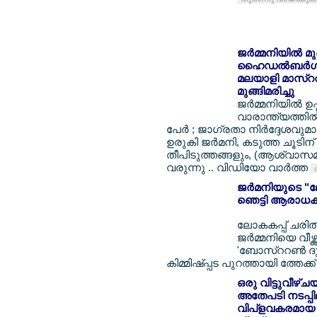
ജര്‍മ്മനിയില്‍ മ
ഹൈഡല്‍ബര്‍ഗില്
മലയാളി മാസ്ററര്
മുങ്ങിമരിച്ചു
ജര്‍മ്മനിയില്‍ 
വാരാന്ത്യത്തില്‍
പേര്‍ ; ജാഗ്രതാ നിര്‍ദ്ദേശവുമ
ഉരുകി ജര്‍മനി, കടുത്ത ചൂടിന്
തീപിടുത്തങ്ങളും, (ആശ്വാസമായ
വരുന്നു .. വിഡിയോ വാര്‍ത്ത
ജര്‍മനിയുടെ "ലേ
ഞെട്ടി ആരാധകര
ലോകകപ്പ് ചരിത്ര
ജര്‍മ്മനിയെ വീഴ്
'ബോസ്ററണ്‍ ദു
കിമ്മിഷ്പ്പട പുറത്തായി ത്തേക്ക
ഒരു വിട്ടുവീഴ്
അതേപടി നടപ്പിലാ
വിപ്ളവകരമായ 