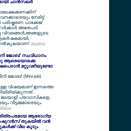
യി ചാന്‍സലര്‍
ദശലക്ഷക്കണക്കിന്
ക്കാരെയും നേരിട്ട്
‍ പരിഷ്കരണ പാക്കേജ്
ര്‍ക്കാര്‍ അതേപടി
ണ വിവരങ്ങള്‍,ഞങ്ങളുടെ
ആകര്‍ഷകമായി,
 നല്‍കുകയാണ്
തുടര്‍ന്നു
'മിനി ജോബ്' സംവിധാനം
ന്നു ആരെയൊക്കെ
ഷപെടാന്‍ മറ്റുവഴിയുണ്ടോ
ിനി ജോബ്' (Mini-job)
ച്ചുള്ള വിഷയമാണ് ഇന്നത്തെ
ിയിരിയ്ക്കുന്നത്.
ന് മലയാളി പ്രവാസികളെ,
െയും വീട്ടമ്മമാരെയും
യിക്കുക
‍ ചരിത്രപരമായ ആരോഗ്യ
ഷുറന്‍സ് തുകയില്‍ വന്‍
നുകള്‍ക്ക് വില കൂടും