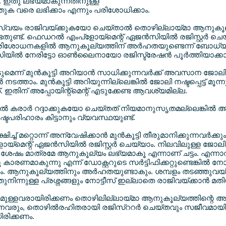
്. ഇതു ലഭ്യമാകുന്നതിനുള്ള
ുക വരെ ലഭിക്കാം എന്നും പരിശോധിക്കാം.
സ്വയം രാജിവയ്ക്കുകയോ ചെയ്താല്‍ തൊഴില്ലായ്മാ ആനുകൂല്യ
േണ്ടതുണ്ട്. ഫെഡറല്‍ എംപ്ളോയ്മെന്റ് ഏജന്‍സിയില്‍ രജിസ്റ്റര്
പരിശോധനകളില്‍ ആനുകൂല്യത്തിന് അര്‍ഹതയുണ്ടെന്ന് ബോധ്
ിയില്‍ നേരിട്ടോ ഓണ്‍ലൈനായോ രജിസ്ട്രേഷന്‍ പൂര്‍ത്തിയാക്കാ
െടുമെന്ന് മുന്‍കൂട്ടി അറിയാന്‍ സാധിക്കുന്നവര്‍ക്ക് അവസാന ജോ
‍ നടത്താം. മുന്‍കൂട്ടി അറിയുന്നില്ലെങ്കില്‍ ജോലി നഷ്ടപ്പെട്ട് 
. ഇതിന് അപ്പോയിന്റ്മെന്റ് എടുക്കേണ്ട ആവശ്യമില്ല.
ില്‍ കരാര്‍ റദ്ദാക്കുകയോ ചെയ്തത് നിയമാനുസൃതമല്ലെങ്കില്
നഷ്ടപരിഹാരം കിട്ടാനും വ്യവസ്ഥയുണ്ട്.
്ച് മറ്റൊന്ന് അന്വേഷിക്കാന്‍ മുന്‍കൂട്ടി തീരുമാനിക്കുന്നവര്‍ക്കു
്മെന്റ് ഏജന്‍സിയില്‍ രജിസ്റ്റര്‍ ചെയ്യാം. നിലവിലുള്ള ജോലി
േഷം മാത്രമേ ആനുകൂല്യം ലഭ്യമാകൂ എന്നാണ് ചട്ടം. എന്നാല്
 കാരണമാകുന്നു എന്ന് ഡോക്റ്ററുടെ സര്‍ട്ടിഫിക്കറ്റുണ്ടെങ്കില്‍
കും. ആനുകൂല്യത്തിനും അര്‍ഹതയുണ്ടാകും. ശമ്പളം തടഞ്ഞുവയ്
നിന്നുള്ള പ്രശ്നങ്ങളും നോട്ടീസ് ഇല്ലാതെ രാജിവയ്ക്കാന്‍
ായമുള്ളവരായിരിക്കണം തൊഴിലില്ലായ്മാ ആനുകൂല്യത്തിന്റെ അ
ുന്നവരും, തൊഴില്‍രഹിതരായി രജിസ്ററര്‍ ചെയ്തവും സജീവമായി
ിരിക്കണം.