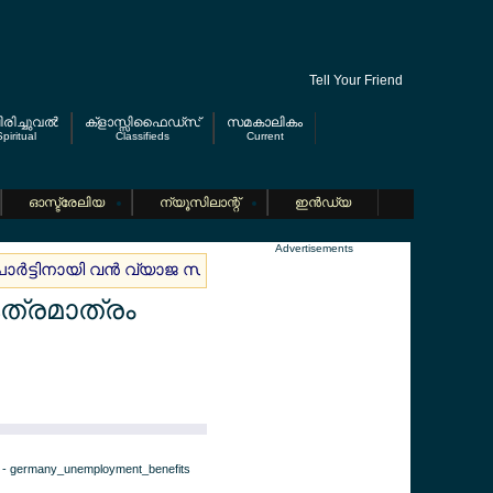
Tell Your Friend
രിച്ചുവല്‍
ക്ളാസ്സിഫൈഡ്സ്
സമകാലികം
piritual
Classifieds
Current
ഓസ്ട്രേലിയ
ന്യൂസിലാന്റ്
ഇന്‍ഡ്യ
Advertisements
ാര്‍ട്ടിനായി വന്‍ വ്യാജ സര്‍ട്ടിഫിക്കറ്റ് തട്ടിപ്പ്; വെറും 11 യൂറോയ്ക്
ത്രമാത്രം