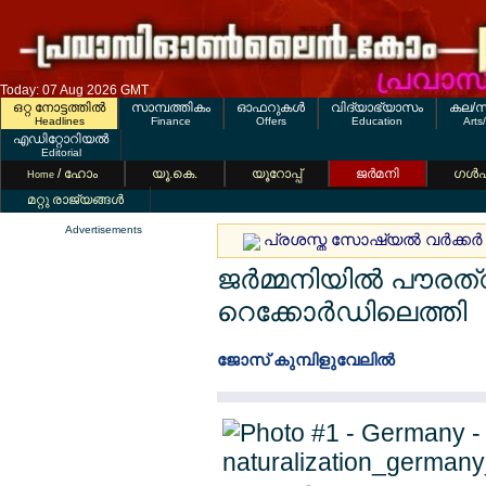
Today: 07 Aug 2026 GMT
ഒറ്റ നോട്ടത്തില്‍
സാമ്പത്തികം
ഓഫറുകള്‍
വിദ്യാഭ്യാസം
കല/സ
Headlines
Finance
Offers
Education
Arts
എഡിറ്റോറിയല്‍
Editorial
/ ഹോം
യൂ.കെ.
യൂറോപ്പ്
ജര്‍മനി
ഗള്‍
Home
മറ്റു രാജ്യങ്ങള്‍
Advertisements
പ്രശസ്ത സോഷ്യല്‍ വര്‍ക്കര്‍
ജര്‍മ്മനിയില്‍ പൗര
റെക്കോര്‍ഡിലെത്തി
ജോസ് കുമ്പിളുവേലില്‍