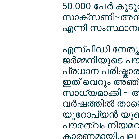
50,000 പേര്‍ കൂ
സാക്സണി~അന്‍ഹാള
എന്നീ സംസ്ഥാനങ്ങള
എസ്പിഡി നേതൃത്വത
ജര്‍മ്മനിയുടെ പ
പ്രധാന പരിഷ്കാരങ
ഇത് വെറും അഞ്ച്
സാധ്യമാക്കി ~ അ
വര്‍ഷത്തില്‍ താഴെ
യൂറോപ്യന്‍ യൂണി
പൗരത്വം നിയമവി
കാരണമായി.പല സ