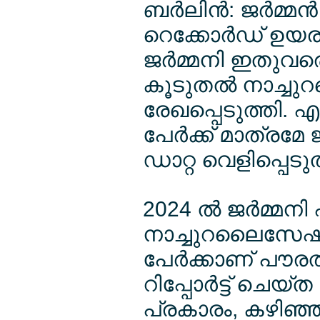
ബര്‍ലിന്‍: ജര്‍
റെക്കോര്‍ഡ് ഉയര
ജര്‍മ്മനി ഇതുവരെ
കൂടുതല്‍ നാച്ച
രേഖപ്പെടുത്തി. എ
പേര്‍ക്ക് മാത്രമേ 
ഡാറ്റ വെളിപ്പെടുത
2024 ല്‍ ജര്‍മ്മന
നാച്ചുറലൈസേഷനുക
പേര്‍ക്കാണ് പൗരത
റിപ്പോര്‍ട്ട് ചെ
പ്രകാരം, കഴിഞ്