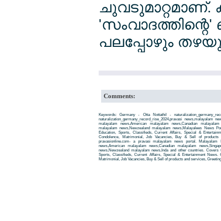
ചുവടുമാറ്റമാണ്. ക
'സംവാദത്തിന്റെ' ബ
പലപ്പോഴും തഴയ
Comments:
Keywords: Germany - Otta Nottathil - naturalization_germany_re
naturalization_germany_record_rise_2024,pravasi news,malayalam n
malayalam news,American malayalam news,Canadian malayalam n
malayalam news,Newzealand malayalam news,Malayalees News Porta
Education, Sports, Classifieds, Current Affairs, Special & Entertai
Condolence, Matrimonial, Job Vacancies, Buy & Sell of products
pravasionline.com- a pravasi malayalam news portal. Malayalam
news,American malayalam news,Canadian malayalam news,Singap
news,Newzealand malayalam news,Inda and other countries. Covers t
Sports, Classifieds, Current Affairs, Special & Entertainment News. 
Matrimonial, Job Vacancies, Buy & Sell of products and services, Greetin