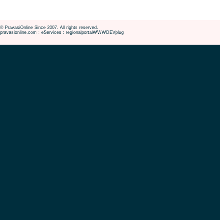
© PravasiOnline Since 2007. All rights reserved.
pravasionline.com : eServices : regionalportalWWWDEVplug