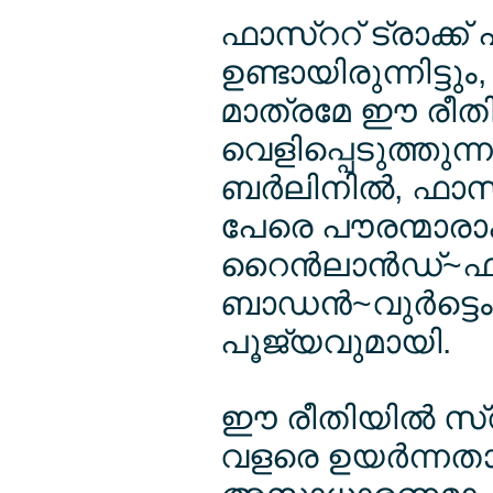
ഫാസ്ററ് ട്രാക്ക് 
ഉണ്ടായിരുന്നിട്ടു
മാത്രമേ ഈ രീതിയി
വെളിപ്പെടുത്തുന്ന
ബര്‍ലിനില്‍, ഫാസ്
പേരെ പൗരന്മാര
റൈന്‍ലാന്‍ഡ്~ഫ
ബാഡന്‍~വുര്‍ട്ടെ
പൂജ്യവുമായി.
ഈ രീതിയില്‍ സ
വളരെ ഉയര്‍ന്നതാ