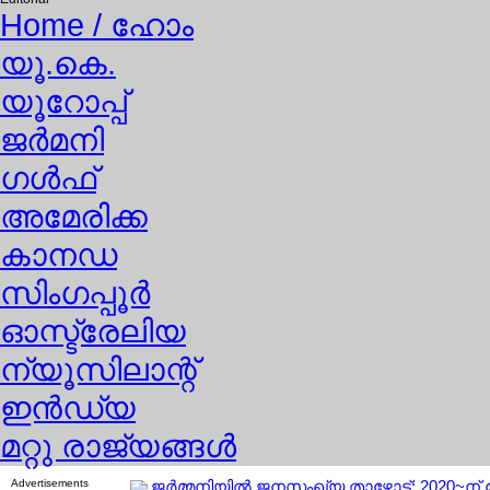
Home
/ ഹോം
യൂ.കെ.
യൂറോപ്പ്
ജര്‍മനി
ഗള്‍ഫ്
അമേരിക്ക
കാനഡ
സിംഗപ്പൂര്‍
ഓസ്ട്രേലിയ
ന്യൂസിലാന്റ്
ഇന്‍ഡ്യ
മറ്റു രാജ്യങ്ങള്‍
Advertisements
ജര്‍മ്മനിയില്‍ ജനസംഖ്യ താഴോട്ട്; 2020~