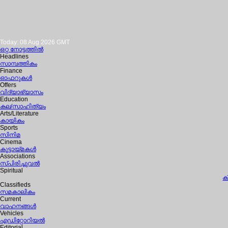
Today: 08 Aug 2026 GMT
ഒറ്റ നോട്ടത്തില്‍
Headlines
സാമ്പത്തികം
Finance
ഓഫറുകള്‍
Offers
വിദ്യാഭ്യാസം
Education
കല/സാഹിത്യം
Arts/Literature
കായികം
Sports
സിനിമ
Cinema
കൂട്ടായ്മകള്‍
Associations
സ്പിരിച്ചുവല്‍
Spiritual
ക
Classifieds
സമകാലികം
Current
വാഹനങ്ങള്‍
Vehicles
എഡിറ്റോറിയല്‍
Editorial