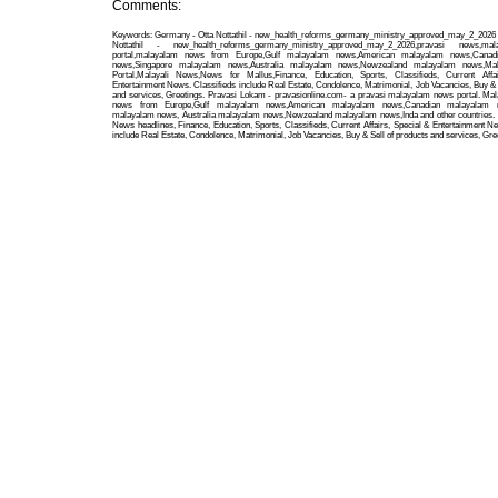
Comments:
Keywords: Germany - Otta Nottathil - new_health_reforms_germany_ministry_approved_may_2_2026
Nottathil - new_health_reforms_germany_ministry_approved_may_2_2026,pravasi news,m
portal,malayalam news from Europe,Gulf malayalam news,American malayalam news,Canad
news,Singapore malayalam news,Australia malayalam news,Newzealand malayalam news,Ma
Portal,Malayali News,News for Mallus,Finance, Education, Sports, Classifieds, Current Affa
Entertainment News. Classifieds include Real Estate, Condolence, Matrimonial, Job Vacancies, Buy & 
and services, Greetings. Pravasi Lokam - pravasionline.com- a pravasi malayalam news portal. Ma
news from Europe,Gulf malayalam news,American malayalam news,Canadian malayalam n
malayalam news, Australia malayalam news,Newzealand malayalam news,Inda and other countries. 
News headlines, Finance, Education, Sports, Classifieds, Current Affairs, Special & Entertainment N
include Real Estate, Condolence, Matrimonial, Job Vacancies, Buy & Sell of products and services, Gre