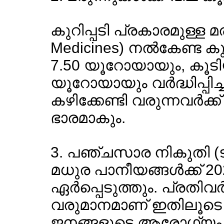
കുറിപ്പടി പ്രകാരമുള്ള മരു
Medicines) നല്‍കേണ്ട ക
7.50 യൂറോയായും, കൂടിയ
യൂറോയായും വര്‍ദ്ധിപ്പിച്ച
കഴിക്കേണ്ടി വരുന്നവര്‍ക
ഭാരമാകും.
3. പഞ്ചസാര നികുതി (ട
മധുര പാനീയങ്ങള്‍ക്ക് 2
ഏര്‍പ്പെടുത്തും. പ്രതിവ
വരുമാനമാണ് ഇതിലൂടെ സര്
ജനങ്ങളുടെ ആരോഗ്യം സ