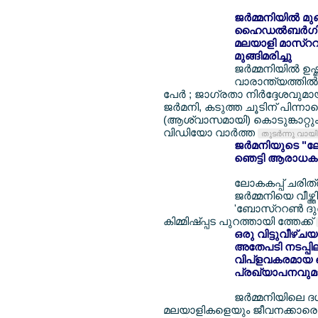
ജര്‍മ്മനിയില്‍ മ
ഹൈഡല്‍ബര്‍ഗില്
മലയാളി മാസ്ററര്
മുങ്ങിമരിച്ചു
ജര്‍മ്മനിയില്‍ ഉ
വാരാന്ത്യത്തില്‍ 
പേര്‍ ; ജാഗ്രതാ നിര്‍ദ്ദേശവുമ
ജര്‍മനി, കടുത്ത ചൂടിന് പിന്നാ
(ആശ്വാസമായി) കൊടുങ്കാറ്റും 
വിഡിയോ വാര്‍ത്ത
തുടര്‍ന്നു വായ
ജര്‍മനിയുടെ "ലോ
ഞെട്ടി ആരാധകര
ലോകകപ്പ് ചരിത്ര
ജര്‍മ്മനിയെ വീഴ്ത
'ബോസ്ററണ്‍ ദുര
കിമ്മിഷ്പ്പട പുറത്തായി ത്തേക്ക്
ഒരു വിട്ടുവീഴ്ച
അതേപടി നടപ്പിലാക
വിപ്ളവകരമായ പ
പ്രഖ്യാപനവുമാ
ജര്‍മ്മനിയിലെ 
മലയാളികളെയും ജീവനക്കാരെയും