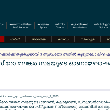
സം
കല/സാഹിത്യം
കായികം
സിനിമ
കൂട്ടായ്മകള്‍
സ്പിരിച്ചുവ
Arts/Literature
Sports
Cinema
Associations
Spiritual
ഗള്‍ഫ്
അമേരിക്ക
കാനഡ
സിംഗപ്പൂര്‍
ഓസ
വനക്കാര്‍ക്ക് തുടര്‍ച്ചയായി 3 ആഴ്ചയോ അതില്‍ കൂടുതലോ ലീവ് 
 സീറോ മലങ്കര സഭയുടെ ഓണാഘോഷം 
ീറോ മലങ്കര സഭയുടെ (ബോണ്‍, കൊളോണ്‍, ഡ്യൂസല്‍ഡോര്‍
വോണാഘോഷം സെപ്്റ്റംബര്‍ 7 ന് (ഞായര്‍) ബോണില്‍ നടക്കും.