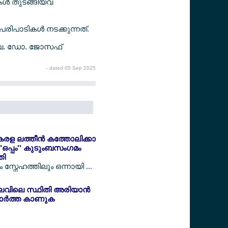
ള്‍ തുടങ്ങിയവ
ിപാടികള്‍ നടക്കുന്നത്.
വ. ഡോ. ജോസഫ്
- dated 05 Sep 2025
േരള ലത്തീന്‍ കത്തോലിക്കാ
"ഒപ്പം'' കുടുംബസംഗമം
തി
സ്നേഹത്തിലും ഒന്നായി ...
ലവിലെ സ്ഥിതി അരിയാന്‍
ര്‍ത്ത കാണുക