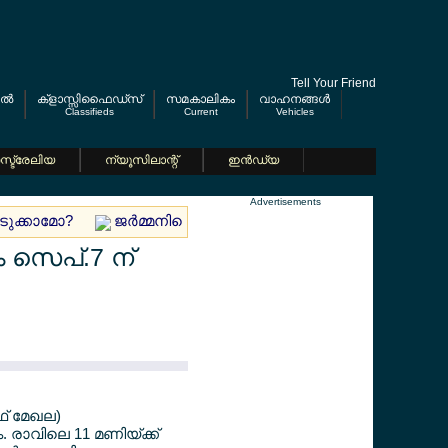
Tell Your Friend
ല്‍
ക്ളാസ്സിഫൈഡ്സ്
സമകാലികം
വാഹനങ്ങള്‍
Classifieds
Current
Vehicles
്ട്രേലിയ
ന്യൂസിലാന്റ്
ഇന്‍ഡ്യ
Advertisements
എടുക്കാമോ?
ജര്‍മ്മനിയെ കണ്ണീരിലാഴ്ത്തി ആ ദാരുണ വാര്‍ത്ത
സെപ്.7 ന്
ഫ് മേഖല)
 രാവിലെ 11 മണിയ്ക്ക്