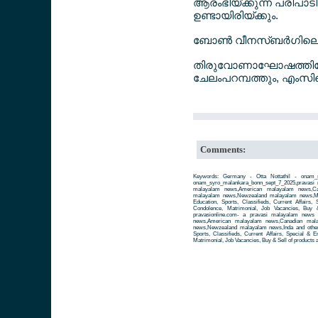
ആരംഭിയ്ക്കുന്ന പരിപാട
ഉണ്ടായിരിയ്ക്കും.
ബോണ്‍ വീനസ്ബര്‍ഗിലെ 
തിരുവോണാഘോഷത്തിലേയ
ചേലംപറമ്പത്തും, എംസ
Comments:
Keywords: Germany - Otta Nottathil - onam_s
onam_syro_malankara_bonn_sept_7_2025,pravasi
malayalam news,American malayalam news,Can
malayalam news,Newzealand malayalam news,Mal
Education, Sports, Classifieds, Current Affairs,
Condolence, Matrimonial, Job Vacancies, Buy 
pravasionline.com- a pravasi malayalam news
news,American malayalam news,Canadian mala
news,Newzealand malayalam news,Inda and other 
Sports, Classifieds, Current Affairs, Special & 
Matrimonial, Job Vacancies, Buy & Sell of products 