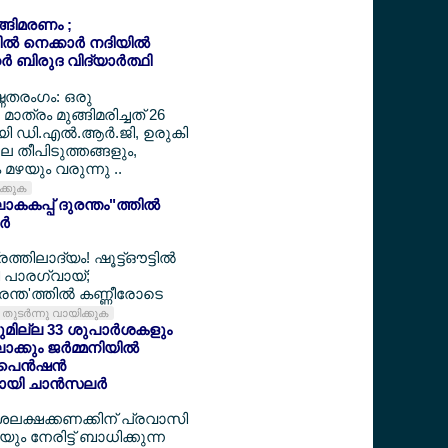
ുങ്ങിമരണം ;
‍ നെക്കാര്‍ നദിയില്‍
‍ ബിരുദ വിദ്യാര്‍ത്ഥി
ഷ്ണതരംഗം: ഒരു
മാത്രം മുങ്ങിമരിച്ചത് 26
ായി ഡി.എല്‍.ആര്‍.ജി, ഉരുകി
ലെ തീപിടുത്തങ്ങളും,
മഴയും വരുന്നു ..
ിക്കുക
കകപ്പ് ദുരന്തം"ത്തില്‍
്‍
ത്തിലാദ്യം! ഷൂട്ട്ഔട്ടില്‍
്തി പാരഗ്വായ്;
ന്ത'ത്തില്‍ കണ്ണീരോടെ
തുടര്‍ന്നു വായിക്കുക
യുമില്ല 33 ശുപാര്‍ശകളും
്കും ജര്‍മ്മനിയില്‍
െന്‍ഷന്‍
യി ചാന്‍സലര്‍
ദശലക്ഷക്കണക്കിന് പ്രവാസി
 നേരിട്ട് ബാധിക്കുന്ന