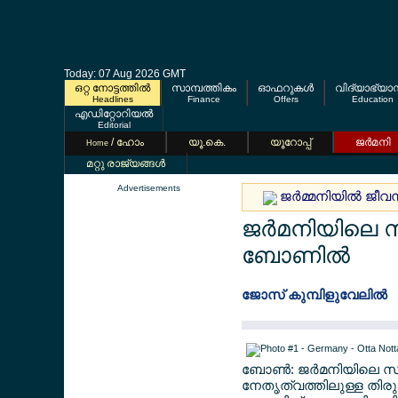
Today: 07 Aug 2026 GMT
ഒറ്റ നോട്ടത്തില്‍
സാമ്പത്തികം
ഓഫറുകള്‍
വിദ്യാഭ്യാ
Headlines
Finance
Offers
Education
എഡിറ്റോറിയല്‍
Editorial
/ ഹോം
യൂ.കെ.
യൂറോപ്പ്
ജര്‍മനി
Home
മറ്റു രാജ്യങ്ങള്‍
Advertisements
ജര്‍മ്മനിയില്‍ ജീ
ജര്‍മനിയിലെ
ബോണില്‍
ജോസ് കുമ്പിളുവേലില്‍
ബോണ്‍: ജര്‍മനിയിലെ സ
നേതൃത്വത്തിലുള്ള തിരു