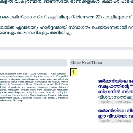
ികളില്‍ വി.കുര്‍ബാന, ഓണസദ്യ, ഓണക്കളികള്‍, കലാപരിപാടിക
ഹൈലിഗ് ഗൈസ്ററ് പള്ളിയിലും (Kiefernweg 22) ഹാളിലുമാണ് പര
്ക്ക് ഏവരേയും ഹാര്‍ദ്ദവമായി സ്വാഗതം ചെയ്യുന്നതായി റ
ിവൈഎം ഭാരവാഹികളും അറിയിച്ചു.
Other News Titles:
1
yro_malankara_bonn_sept_7_2025 Germany - Otta Nottathil -
 news,malayalam news portal,malayalam news from Europe,Gulf
adian malayalam news,Singapore malayalam news,Australia
ജര്‍മ്മനിയിലെ ക
ayalees News Portal,Malayali News,News for Mallus,Finance,
 Special & Entertainment News. Classifieds include Real Estate,
സമൂഹത്തിന്റെ "
& Sell of products and services, Greetings. Pravasi Lokam -
 portal. Malayalam Pravasi news from Europe,Gulf malayalam
ബിംഗനില്‍ നടത്
yalam news,Singapore malayalam news, Australia malayalam
countries. Covers topics - News headlines, Finance, Education,
വിശ്വാസത്തിലും 
Entertainment News. Classifieds include Real Estate, Condolence,
and services, Greetings.
തുടര്‍ന്നു വായിക്കുക
ജര്‍മനിയിലെ നി
ഈ വീഡിയോ വാ
തുടര്‍ന്നു വായിക്കുക