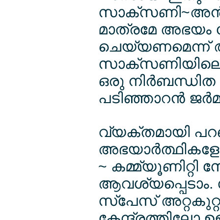
സാക്സണി~അന്‍ഹാ
മാത്രമേ അഭയം തേ
ചെയ്യണമെന്ന് ആവശ
സാക്സണിയിലെ പീന
ഒരു നിര്‍ബന്ധി
പടിഞ്ഞാറന്‍ ജര്‍
വ്യക്തമായി പറഞ്
അഭയാര്‍ത്ഥികളോ
~ കമ്മ്യൂണിറ്റി സ
ആവശ്യപ്പെടാം. സ
സ്പേസ് അറ്റകുറ
കേന്ദ്രത്തിലോ ഉള