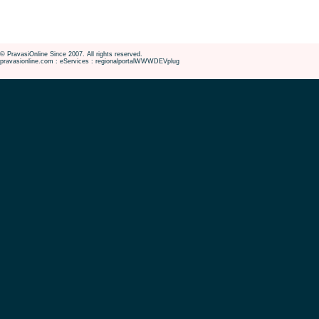
© PravasiOnline Since 2007. All rights reserved.
pravasionline.com : eServices : regionalportalWWWDEVplug