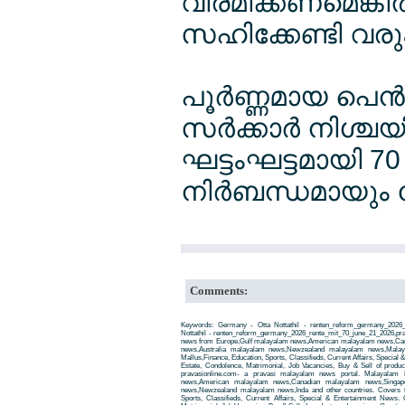
വിരമിക്കണമെങ്കില
സഹിക്കേണ്ടി വരു
പൂര്‍ണ്ണമായ പെന്
സര്‍ക്കാര്‍ നിശ്ച
ഘട്ടംഘട്ടമായി 7
നിര്‍ബന്ധമായും 
Comments:
Keywords: Germany - Otta Nottathil - renten_reform_germany_2026
Nottathil - renten_reform_germany_2026_rente_mit_70_june_21_2026,p
news from Europe,Gulf malayalam news,American malayalam news,Ca
news,Australia malayalam news,Newzealand malayalam news,Malay
Mallus,Finance, Education, Sports, Classifieds, Current Affairs, Special
Estate, Condolence, Matrimonial, Job Vacancies, Buy & Sell of produ
pravasionline.com- a pravasi malayalam news portal. Malayalam
news,American malayalam news,Canadian malayalam news,Singap
news,Newzealand malayalam news,Inda and other countries. Covers t
Sports, Classifieds, Current Affairs, Special & Entertainment News. 