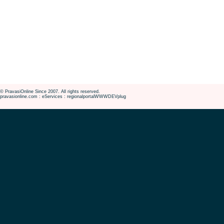
© PravasiOnline Since 2007. All rights reserved.
pravasionline.com : eServices : regionalportalWWWDEVplug