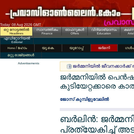
Today: 08 Aug 2026 GMT
ഒറ്റ നോട്ടത്തില്‍
സാമ്പത്തികം
ഓഫറുകള്‍
വിദ്യാഭ്യാസം
കല/സ
Headlines
Finance
Offers
Education
Arts
എഡിറ്റോറിയല്‍
Editorial
/ ഹോം
യൂ.കെ.
യൂറോപ്പ്
ജര്‍മനി
ഗള്‍
Home
മറ്റു രാജ്യങ്ങള്‍
Advertisements
ജര്‍മ്മനിയില്‍ ജീവനക്കാര്‍ക
ജര്‍മ്മനിയില്‍ പെന്
കുടിയേറ്റക്കാരെ കാത്തി
ജോസ് കുമ്പിളുവേലില്‍
ബര്‍ലിന്‍: ജര്‍
പ്രത്യേകിച്ച് 