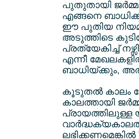
പുതുതായി ജര്‍മ
എങ്ങനെ ബാധിക്ക
ഈ പുതിയ നിയമ പര
അടുത്തിടെ കുട
പ്രത്യേകിച്ച് നഴ
എന്നീ മേഖലകളില
ബാധിയ്ക്കും, 
കൂടുതല്‍ കാലം 
കാലത്തായി ജര്‍മ
പ്രായത്തിലുള്ള 
വാര്‍ദ്ധക്യകാലത
ലഭിക്കണമെങ്കില്