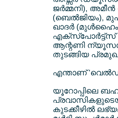
ജര്‍മ്മനി), അമീന്‍ 
(ബെല്‍ജിയം), മുഹ
ഖാദര്‍ (മുള്‍ഹൈം)
എക്സ്പോര്‍ട്ട്സ്
ആന്റണി ന്യൂസസ്
തുടങ്ങിയ പ്രമുഖര്
എന്താണ് 'വെല്‍ഡ്'
യൂറോപ്പിലെ ബ
പ്രവാസികളുടെയു
കുടക്കീഴില്‍ ലഭ