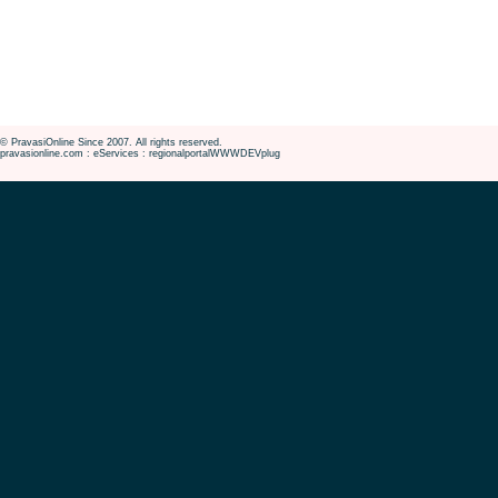
© PravasiOnline Since 2007. All rights reserved.
pravasionline.com : eServices : regionalportalWWWDEVplug