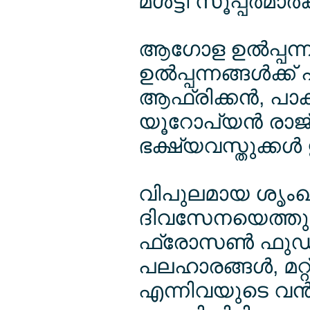
മള്‍ട്ടി സൂപ്പര്‍മാ
ആഗോള ഉല്‍പ്പന്
ഉല്‍പ്പന്നങ്ങള്‍ക
ആഫ്രിക്കന്‍, പാകി
യൂറോപ്യന്‍ രാജ
ഭക്ഷ്യവസ്തുക്കള്
വിപുലമായ ശൃംഖല: ഫ
ദിവസേനയെത്തുന്ന പ
ഫ്രോസണ്‍ ഫുഡു
പലഹാരങ്ങള്‍, മറ
എന്നിവയുടെ വന്