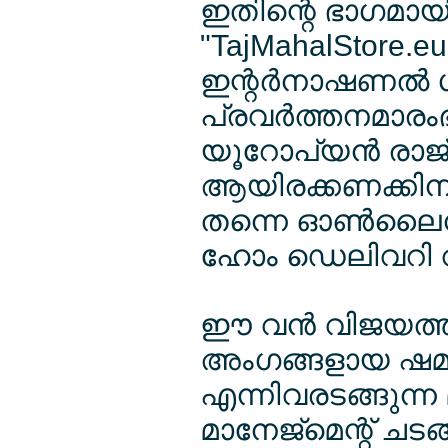
ഇതിന്റെ ഭാഗമായി 
"TajMahalStore.eu
ഇന്റര്‍നാഷണല്‍ ഗ
പ്രവര്‍ത്തനമാരംഭി
യൂറോപ്യന്‍ രാജ്
ആയിരക്കണക്കിന് അന്
തന്നെ ഓണ്‍ലൈന
ഹോം ഡെലിവറി വഴ
ഈ വന്‍ വിജയത്തിന്
അംഗങ്ങളായ ഷമ്മ
എന്നിവരടങ്ങുന്ന 
മാനേജ്മെന്റ് ചടങ്