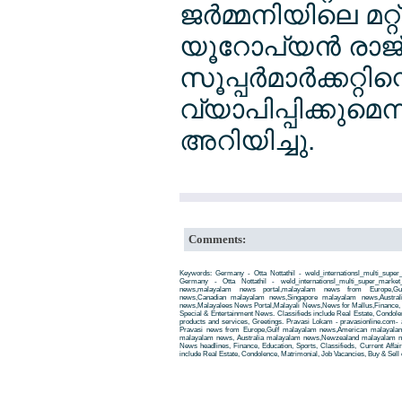
ജര്‍മ്മനിയിലെ മറ്റ
യൂറോപ്യന്‍ രാജ
സൂപ്പര്‍മാര്‍ക്ക
വ്യാപിപ്പിക്കുമെ
അറിയിച്ചു.
Comments:
Keywords: Germany - Otta Nottathil - weld_internationsl_multi_sup
Germany - Otta Nottathil - weld_internationsl_multi_super_market
news,malayalam news portal,malayalam news from Europe,Gu
news,Canadian malayalam news,Singapore malayalam news,Austra
news,Malayalees News Portal,Malayali News,News for Mallus,Finance, Edu
Special & Entertainment News. Classifieds include Real Estate, Condole
products and services, Greetings. Pravasi Lokam - pravasionline.com
Pravasi news from Europe,Gulf malayalam news,American malayala
malayalam news, Australia malayalam news,Newzealand malayalam new
News headlines, Finance, Education, Sports, Classifieds, Current Affai
include Real Estate, Condolence, Matrimonial, Job Vacancies, Buy & Sell 