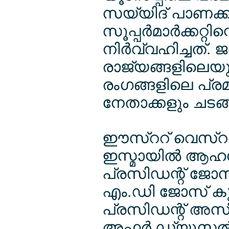
സയ്യിദ് പാണക്ക
സൂപ്പര്‍മാര്‍ക്കറ
നിര്‍വ്വഹിച്ചത്. 
രാജ്യങ്ങളിലെയു
രംഗങ്ങളിലെ പ്
നേതാക്കളും ചടങ്ങ
ഈസ്ററ് വെസ്ററ് 
ഇസ്മായില്‍ ആഹന
പ്രസിഡന്റ് ജോസ
എം.ഡി ജോസ് കു
പ്രസിഡന്റ് അസീസ
അഫ്സര്‍ ഡ്യൂസല്