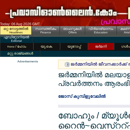
Today: 06 Aug 2026 GMT
ഒറ്റ നോട്ടത്തില്‍
സാമ്പത്തികം
ഓഫറുകള്‍
വിദ്യാഭ്യാസം
കല/സ
Headlines
Finance
Offers
Education
Arts
എഡിറ്റോറിയല്‍
Editorial
/ ഹോം
യൂ.കെ.
യൂറോപ്പ്
ജര്‍മനി
ഗള്‍
Home
മറ്റു രാജ്യങ്ങള്‍
Advertisements
ജര്‍മ്മനിയില്‍ ജീവനക്കാര്‍ക
ജര്‍മ്മനിയില്‍ മലയാളികള
പ്രവര്‍ത്തനം ആരംഭിച
ജോസ് കുമ്പിളുവേലില്‍
ബോഹും / മ്യൂള്‍
റൈന്‍~വെസ്ററ്ഫ