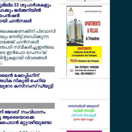
തുടര്‍ന്നു വായിക്കുക
യുമില്ല 33 ശുപാര്‍ശകളും
്കും ജര്‍മ്മനിയില്‍
െന്‍ഷന്‍
യി ചാന്‍സലര്‍
ദശലക്ഷക്കണക്കിന് പ്രവാസി
 നേരിട്ട് ബാധിക്കുന്ന
ക്കേജ് ചാന്‍സലര്‍
അതേപടി സ്വീകരിച്ചുഇതിലെ
ളുടെ ഇന്‍ഫോ ഡെസ-്ക്
ന്റുകളായി വിവരങ്ങള്‍
ുക
ൈന്‍ ഷോപ്പിംഗിന്
അധിക നികുതി ചെറിയ
6 യൂറോ കസ്ററംസ് ഡ്യൂട്ടി
'മിനി ജോബ്' സംവിധാനം
ന്നു ആരെയൊക്കെ
ഷപെടാന്‍ മറ്റുവഴിയുണ്ടോ