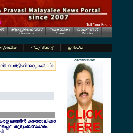
Tell Your Friend
ല്‍
ക്ളാസ്സിഫൈഡ്സ്
സമകാലികം
വാഹനങ്ങള്‍
Classifieds
Current
Vehicles
്ട്രേലിയ
ന്യൂസിലാന്റ്
ഇന്‍ഡ്യ
Advertisements
ബി1 സര്‍ട്ടിഫിക്കറ്റുകള്‍ വില്‍പനയ്ക്ക്
ജര്‍മ്മനിയില്‍ കനത്ത
േരള ലത്തീന്‍ കത്തോലിക്കാ
"ഒപ്പം'' കുടുംബസംഗമം
തി