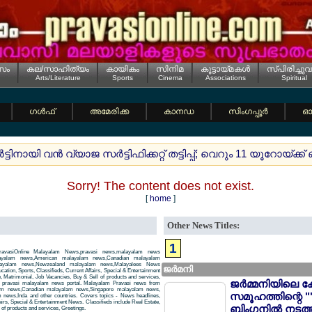
സം
കല/സാഹിത്യം
കായികം
സിനിമ
കൂട്ടായ്മകള്‍
സ്പിരിച്ചുവ
Arts/Literature
Sports
Cinema
Associations
Spiritual
ഗള്‍ഫ്
അമേരിക്ക
കാനഡ
സിംഗപ്പൂര്‍
ഓസ
‍ട്ടിനായി വന്‍ വ്യാജ സര്‍ട്ടിഫിക്കറ്റ് തട്ടിപ്പ്; വെറും 11 യൂറോയ്ക്ക് 
Sorry! The content does not exist.
[
home
]
Other News Titles:
1
avasiOnline Malayalam News,pravasi news,malayalam news
layalam news,American malayalam news,Canadian malayalam
alayalam news,Newzealand malayalam news,Malayalees News
ജര്‍മനി
tion, Sports, Classifieds, Current Affairs, Special & Entertainment
, Matrimonial, Job Vacancies, Buy & Sell of products and services,
ജര്‍മ്മനിയിലെ ക
 a pravasi malayalam news portal. Malayalam Pravasi news from
am news,Canadian malayalam news,Singapore malayalam news,
സമൂഹത്തിന്റെ "
news,Inda and other countries. Covers topics - News headlines,
airs, Special & Entertainment News. Classifieds include Real Estate,
ബിംഗനില്‍ നടത്
of products and services, Greetings.