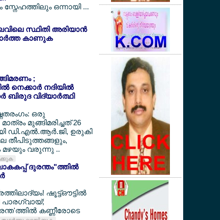
സ്നേഹത്തിലും ഒന്നായി ...
ലവിലെ സ്ഥിതി അരിയാന്‍
ര്‍ത്ത കാണുക
ുങ്ങിമരണം ;
‍ നെക്കാര്‍ നദിയില്‍
‍ ബിരുദ വിദ്യാര്‍ത്ഥി
ഷ്ണതരംഗം: ഒരു
മാത്രം മുങ്ങിമരിച്ചത് 26
ായി ഡി.എല്‍.ആര്‍.ജി, ഉരുകി
ലെ തീപിടുത്തങ്ങളും,
മഴയും വരുന്നു ..
ിക്കുക
കകപ്പ് ദുരന്തം"ത്തില്‍
്‍
ത്തിലാദ്യം! ഷൂട്ട്ഔട്ടില്‍
്തി പാരഗ്വായ്;
ന്ത'ത്തില്‍ കണ്ണീരോടെ