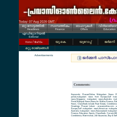
Today: 07 Aug 2026 GMT
ഒറ്റ നോട്ടത്തില്‍
സാമ്പത്തികം
ഓഫറുകള്‍
വിദ്യാഭ്യാ
Headlines
Finance
Offers
Education
എഡിറ്റോറിയല്‍
Editorial
/ ഹോം
യൂ.കെ.
യൂറോപ്പ്
ജര്‍മനി
Home
മറ്റു രാജ്യങ്ങള്‍
Advertisements
ജര്‍മ്മന്‍ പാസ്പോര്
Comments:
Keywords: PravasiOnline Malayalam News Pr
portal,malayalam news from Europe,Gulf ma
news,Singapore malayalam news,Australia m
Portal,Malayali News,News for Mallus,Finance, Educa
News. Classifieds include Real Estate, Condolence
Greetings. Pravasi Lokam - pravasionline.com-
Europe,Gulf malayalam news,American malayal
Australia malayalam news,Newzealand malayalam 
Finance, Education, Sports, Classifieds, Current Aff
Condolence, Matrimonial, Job Vacancies, Buy & Sell 