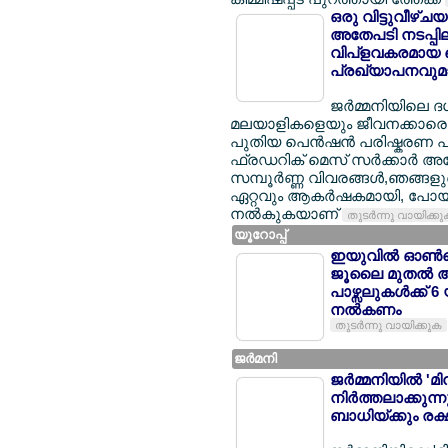
ഒരു വിട്ടുവീഴ്ച
അതേപടി നടപ്പിലാക
വിപ്ളവകരമായ പ
പ്രഖ്യാപനവുമാ
ജര്‍മ്മനിയിലെ 
മലയാളികളെയും ജീവനക്കാരെയും
പുതിയ പെന്‍ഷന്‍ പരിഷ്കരണ പാ
ഫ്രഡറിക് മെസ് സര്‍ക്കാര്‍ 
സമ്പൂര്‍ണ്ണ വിവരങ്ങള്‍,ഞങ്ങ
ഏറ്റവും ആകര്‍ഷകമായി, പോയി
നല്‍കുകയാണ്
തുടര്‍ന്നു വായിക്ക
യൂറോപ്പ്
ഇയുവില്‍ ഓണ്‍ല
ജൂലൈ മുതല്‍ 
പാഴ്സലുകള്‍ക്ക് 
നല്‍കണം
തുടര്‍ന്നു വായിക്കുക
ജര്‍മനി
ജര്‍മ്മനിയില്‍ 
നിര്‍ത്തലാക്കു
ബാധിയ്ക്കും രക്