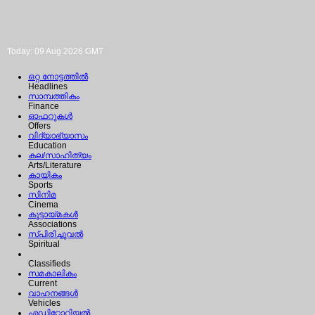
Today: 09 Aug 2026 GMT
ഒറ്റ നോട്ടത്തില്‍
Headlines
സാമ്പത്തികം
Finance
ഓഫറുകള്‍
Offers
വിദ്യാഭ്യാസം
Education
കല/സാഹിത്യം
Arts/Literature
കായികം
Sports
സിനിമ
Cinema
കൂട്ടായ്മകള്‍
Associations
സ്പിരിച്ചുവല്‍
Spiritual
Classifieds
സമകാലികം
Current
വാഹനങ്ങള്‍
Vehicles
എഡിറ്റോറിയല്‍