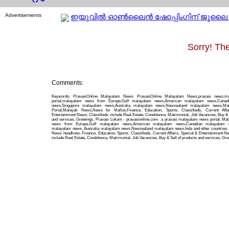
Advertisements
ഇയുവില്‍ ഓണ്‍ലൈന്‍ ഷോപ്പിംഗിന് ജൂലൈ മ
Sorry! The
Comments:
Keywords: PravasiOnline Malayalam News PravasiOnline Malayalam News,pravasi news,m
portal,malayalam news from Europe,Gulf malayalam news,American malayalam news,Canad
news,Singapore malayalam news,Australia malayalam news,Newzealand malayalam news,Ma
Portal,Malayali News,News for Mallus,Finance, Education, Sports, Classifieds, Current Affa
Entertainment News. Classifieds include Real Estate, Condolence, Matrimonial, Job Vacancies, Buy & 
and services, Greetings. Pravasi Lokam - pravasionline.com- a pravasi malayalam news portal. Ma
news from Europe,Gulf malayalam news,American malayalam news,Canadian malayalam n
malayalam news, Australia malayalam news,Newzealand malayalam news,Inda and other countries. 
News headlines, Finance, Education, Sports, Classifieds, Current Affairs, Special & Entertainment N
include Real Estate, Condolence, Matrimonial, Job Vacancies, Buy & Sell of products and services, Gre