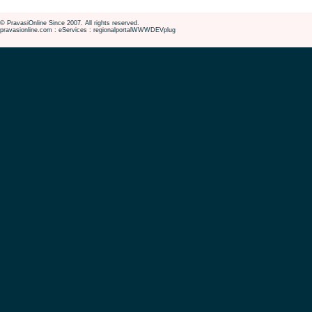
© PravasiOnline Since 2007. All rights reserved.
pravasionline.com : eServices : regionalportalWWWDEVplug