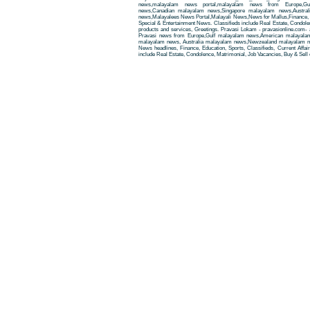
news,malayalam news portal,malayalam news from Europe,Gu
news,Canadian malayalam news,Singapore malayalam news,Austra
news,Malayalees News Portal,Malayali News,News for Mallus,Finance, Edu
Special & Entertainment News. Classifieds include Real Estate, Condole
products and services, Greetings. Pravasi Lokam - pravasionline.com
Pravasi news from Europe,Gulf malayalam news,American malayala
malayalam news, Australia malayalam news,Newzealand malayalam new
News headlines, Finance, Education, Sports, Classifieds, Current Affai
include Real Estate, Condolence, Matrimonial, Job Vacancies, Buy & Sell 