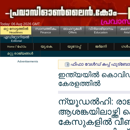
Today: 06 Aug 2026 GMT
ഒറ്റ നോട്ടത്തില്‍
സാമ്പത്തികം
ഓഫറുകള്‍
വിദ്യാഭ്യാസം
കല/സ
Headlines
Finance
Offers
Education
Arts
എഡിറ്റോറിയല്‍
Editorial
/ ഹോം
യൂ.കെ.
യൂറോപ്പ്
ജര്‍മനി
ഗള്‍
Home
മറ്റു രാജ്യങ്ങള്‍
Advertisements
ഫിഫാ വേള്‍ഡ് കപ്പ് ഫുട്ബോ
ഇന്ത്യയില്‍ കൊവിഡ
കേരളത്തില്‍
ന്യൂഡല്‍ഹി: രാ
ആശങ്കയിലാഴ്ത്തി
കേസുകളില്‍ വീണ്