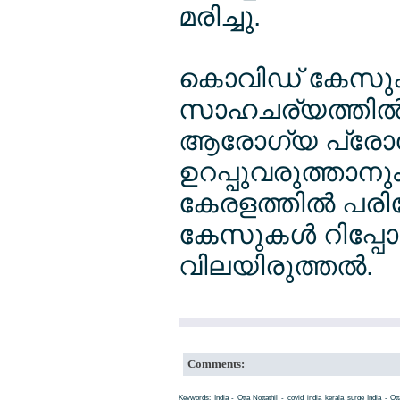
മരിച്ചു.
കൊവിഡ് കേസുകള
സാഹചര്യത്തില്‍
ആരോഗ്യ പ്രോട്ടേ
ഉറപ്പുവരുത്താനും സ
കേരളത്തില്‍ പരി
കേസുകള്‍ റിപ്പോര
വിലയിരുത്തല്‍.
Comments:
Keywords: India - Otta Nottathil - covid_india_kerala_surge India - Ott