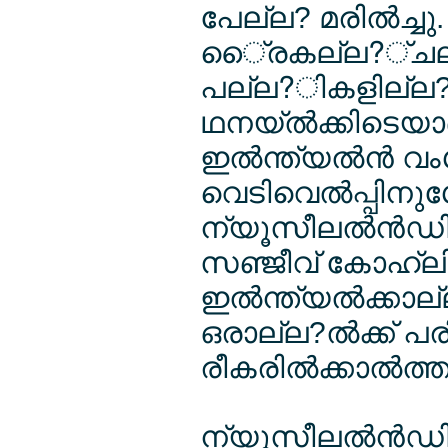
പേല്ല? മരില്‍ച്ചു
ൈ്രകല്ല?്ചല്ല?
പല്ല?ികളില്ല?
ഥനയ്ല്‍ക്കിടെയാ
ഇല്‍ന്ത്യല്‍ന്‍
വെടിവെല്‍പ്പി
ന്യൂസീലല്‍ന്‍ഡി
സഞ്ജീവ് കോഹ്ലി 
ഇല്‍ന്ത്യല്‍ക്കാല
ഒരാല്ല?ല്‍ക്ക് പര
രീകരില്‍ക്കാല്‍ത്ത 
ന്യൂസീലല്‍ന്‍ഡി