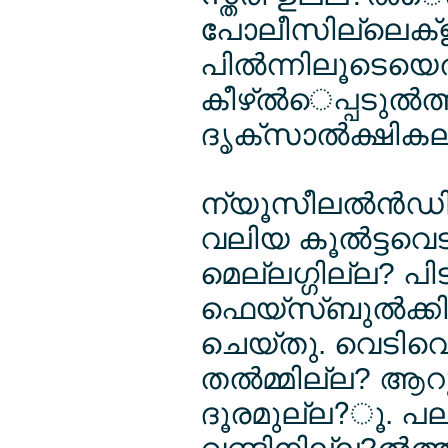
പോലീസില്ലെക്ള
പില്‍ന്നിലൂടെയ
കീഴ്ല്‍െപ്പടുല്‍
ദൃക്സാല്‍ക്ഷികല
ന്യൂസീലല്‍ന്‍ഡി
വലിയ കൂല്‍ട്ടവെ
മെല്ലഗ്ഗില്ല? പിടി
ഫെയ്സ്ബുല്‍ക്
ചെയ്തു. വെടിവെല
തല്‍മ്മില്ല? ആറ
ദൂരമുല്ല?ൂ. പല്