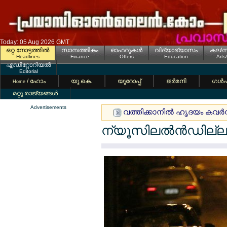
Today: 05 Aug 2026 GMT
ഒറ്റ നോട്ടത്തില്‍
സാമ്പത്തികം
ഓഫറുകള്‍
വിദ്യാഭ്യാസം
കല/സ
Headlines
Finance
Offers
Education
Arts
എഡിറ്റോറിയല്‍
Editorial
/ ഹോം
യൂ.കെ.
യൂറോപ്പ്
ജര്‍മനി
ഗള്‍
Home
മറ്റു രാജ്യങ്ങള്‍
Advertisements
വത്തിക്കാനില്‍ ഹൃദയം കവര്‍ന്ന
ന്യൂസിലല്‍ന്‍ഡില്ല?