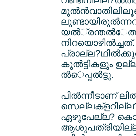
വണ്ടിനില്ല?ല്‍
മുല്‍ന്‍വാതിലില
ലുണ്ടായിരുല്‍ന്ന
യല്‍്രന്തല്‍േത്ത
നിറയൊഴില്‍ച്ച
പ്രാല്ല?ഥില്‍ക്കുല
കുല്‍ട്ടികളും ഉ
ല്‍െപ്പല്‍ട്ടു.
പില്‍ന്നീടാണ് ല
സെല്ലക്ളറില്ല? 
ഏഴുപേല്ല? കൊല്ല
ആശുപത്രിയില്ല? പ