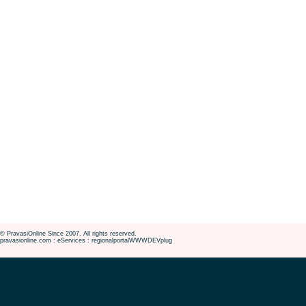
© PravasiOnline Since 2007. All rights reserved.
pravasionline.com : eServices : regionalportalWWWDEVplug