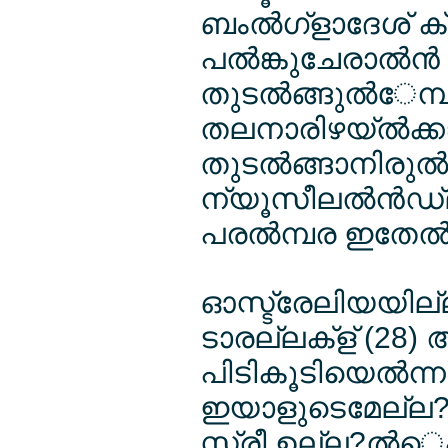
ബംല്‍ഗ്ളാദേശ് ക്
പല്‍ങ്കുചേരാല്‍ന്
തുടല്‍ങ്ങുല്‍േമ്
തലനാരിഴയ്ല്‍ക്കാ
തുടല്‍ങ്ങാനിരുല്‍
ന്യൂസീലല്‍ന്‍ഡ്ല
പരല്‍മ്പര ഇതേല്‍ത്
ഓസ്ട്രേലിയയില്ല
ടാരല്ലക്ള് (28
പിടികൂടിയെല്‍ന്ന
ഇയാളുടെമേല്ല? കെ
സ്ത്രീ ഉല്ല?ല്‍െപ