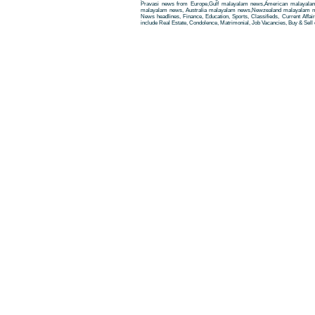
Pravasi news from Europe,Gulf malayalam news,American malayala
malayalam news, Australia malayalam news,Newzealand malayalam new
News headlines, Finance, Education, Sports, Classifieds, Current Affai
include Real Estate, Condolence, Matrimonial, Job Vacancies, Buy & Sell 