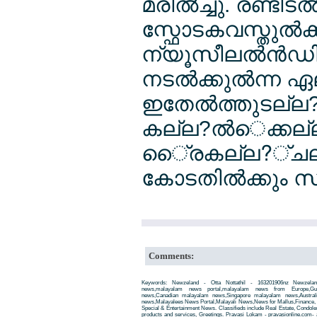
മരില്‍ച്ചു. രണ്ടിട
സ്ഫോടകവസ്തുല്‍ക
ന്യൂസീലല്‍ന്‍ഡി
നടല്‍ക്കുല്‍ന്
ഇതേല്‍ത്തുടല്ല?
കല്ല?ല്‍െക്കല്
ൈ്രകല്ല?്ചല്ല?
കോടതില്‍ക്കും സുര
Comments:
Keywords: Newzeland - Otta Nottathil - 163201906nz Newzeland
news,malayalam news portal,malayalam news from Europe,Gu
news,Canadian malayalam news,Singapore malayalam news,Austra
news,Malayalees News Portal,Malayali News,News for Mallus,Finance, Edu
Special & Entertainment News. Classifieds include Real Estate, Condole
products and services, Greetings. Pravasi Lokam - pravasionline.com