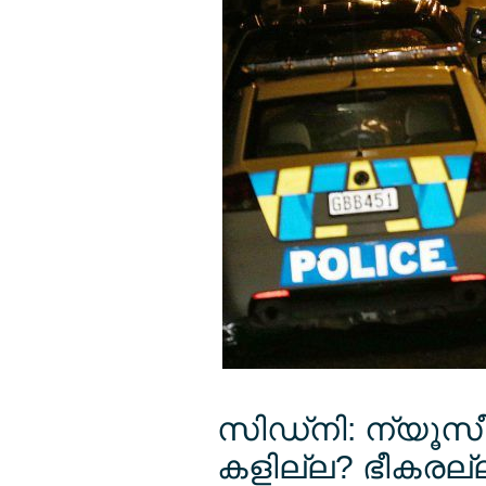
സിഡ്നി: ന്യൂസീല
കളില്ല? ഭീകരല്