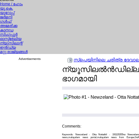
Home
/ ഹോം
യൂ.കെ.
യൂറോപ്പ്
ജര്‍മനി
ഗള്‍ഫ്
അമേരിക്ക
കാനഡ
സിംഗപ്പൂര്‍
ഓസ്ട്രേലിയ
ന്യൂസിലാന്റ്
ഇന്‍ഡ്യ
മറ്റു രാജ്യങ്ങള്‍
Advertisements
സ്പെയിനിലെ ചരിത്ര ദേവാലയത്ത
ന്യൂസിലല്‍ന്‍ഡില്
ഭാഗമായി
Comments:
Keywords: Newzeland - Otta Nottathil - 191120205nz Newzeland 
news,malayalam news portal,malayalam news from Europe,Gul