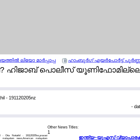
ില്‍ ലിയോ മാര്‍പ്പാപ്പ
ഹാംബുര്‍ഗ് എയര്‍പോര്‍ട്ട് പൂര്‍
ല? ഹിജാബ് പൊലീസ് യൂണിഫോമില്ല
- da
Other News Titles:
1
- Otta Nottathil - 191120205nz,pravasi
ഇന്ത്യ~യുഎസ് വ്യാപാരക്ക
f malayalam news,American malayalam