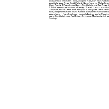
news,Canadian malayalam news,Singapore malayalam news,Austral
news,Malayalees News Portal,Malayali News,News for Mallus,Finance
Affairs, Special & Entertainment News. Classifieds include Real Estate,
& Sell of products and services, Greetings. Pravasi Lokam - pravasio
Malayalam Pravasi news from Europe,Gulf malayalam news,Ameri
news,Singapore malayalam news, Australia malayalam news,Newzealand
Covers topics - News headlines, Finance, Education, Sports, Classified
News. Classifieds include Real Estate, Condolence, Matrimonial, Job Vac
Greetings.