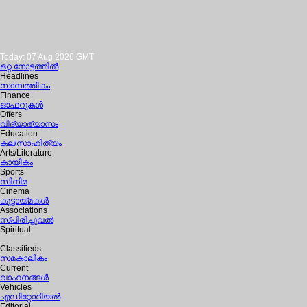
Today: 07 Aug 2026 GMT
ഒറ്റ നോട്ടത്തില്‍
Headlines
സാമ്പത്തികം
Finance
ഓഫറുകള്‍
Offers
വിദ്യാഭ്യാസം
Education
കല/സാഹിത്യം
Arts/Literature
കായികം
Sports
സിനിമ
Cinema
കൂട്ടായ്മകള്‍
Associations
സ്പിരിച്ചുവല്‍
Spiritual
Classifieds
സമകാലികം
Current
വാഹനങ്ങള്‍
Vehicles
എഡിറ്റോറിയല്‍
Editorial