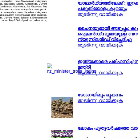
ia malayalam news,Newzealand malayalam
യാഥാര്‍ഥ്യത്തിലേക്ക് ; ഇറക
, Education, Sports, Classifieds, Current
 Condolence, Matrimonial, Job Vacancies, Buy
പകുതിയോളം കുറയും
nline.com- a pravasi malayalam news portal.
can malayalam news,Canadian malayalam
തുടര്‍ന്നു വായിക്കുക
 malayalam news,Inda and other countries.
s, Current Affairs, Special & Entertainment
ancies, Buy & Sell of products and services,
ചൈനയുമായി അടുപ്പം: കുക്
ഐലന്‍ഡ്സുമായുള്ള ബന്
ന്യൂസിലന്‍ഡ് വിച്ഛേദിച്ചു
തുടര്‍ന്നു വായിക്കുക
ഇന്ത്യക്കാരെ പരിഹസിച്ച് 
മന്ത്രി
തുടര്‍ന്നു വായിക്കുക
ടോംഗയിലും ഭൂകമ്പം
തുടര്‍ന്നു വായിക്കുക
ലോകം പുതുവര്‍ഷത്തെ വരവ