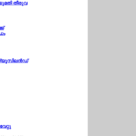
്കുമതി തീരുവ
ക്
ധം
ന്യൂസിലന്‍ഡ്
േറ്റു