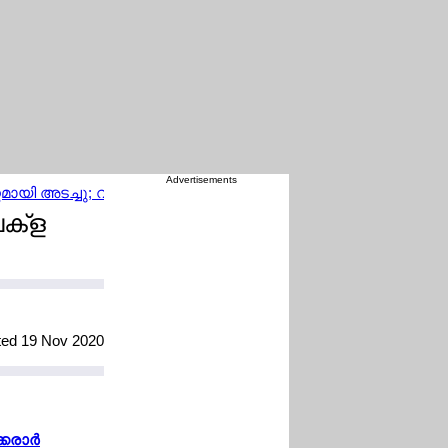
Advertisements
ണ്ണമായി അടച്ചു; വിമാന സര്‍വീസുകള്‍ റദ്ദാക്കി; യാത്രക്കാരെ വിമാന
െക്ള
ted 19 Nov 2020
രാര്‍