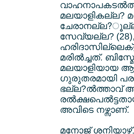
വാഹനാപകടല്‍ത്ത
മലയാളികല്ല? മരില
ചേരാനല്ല?ൂല്ല? മ
സേവ്യല്ല? (28)
ഹരിദാസില്ലെക്ള 
മരില്‍ച്ചത്. ബിസ
മലയാളിയായ ആലിസ
ഗുരുതരമായി പരു
ഭല്ല?ല്‍ത്താവ് 
രല്‍ക്ഷപെല്‍ട്ട
അവിടെ നഴ്സാണ്.
മനോജ് ശനിയാഴ്