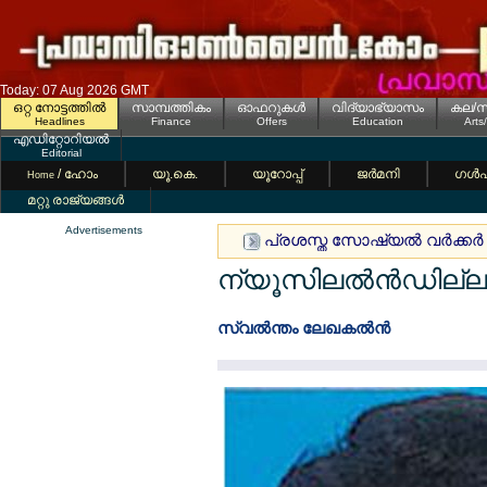
Today: 07 Aug 2026 GMT
ഒറ്റ നോട്ടത്തില്‍
സാമ്പത്തികം
ഓഫറുകള്‍
വിദ്യാഭ്യാസം
കല/സ
Headlines
Finance
Offers
Education
Arts
എഡിറ്റോറിയല്‍
Editorial
/ ഹോം
യൂ.കെ.
യൂറോപ്പ്
ജര്‍മനി
ഗള്‍
Home
മറ്റു രാജ്യങ്ങള്‍
Advertisements
പ്രശസ്ത സോഷ്യല്‍ വര്‍ക്കര്‍
ന്യൂസിലല്‍ന്‍ഡില്ല
സ്വല്‍ന്തം ലേഖകല്‍ന്‍