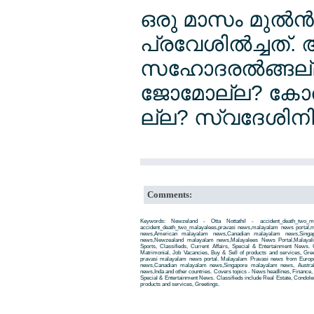
ഒരു മാസം മുല്‍ന്
പ്രവേശില്‍ച്ചത്
സഹോദരല്‍ങ്ങല്ല?
ജോമോല്ല? കോ
ല്ല? സ്വദേശിന
Comments:
Keywords: Newzeland - Otta Nottathil - accident_death_two_m
accident_death_two_malayalees,pravasi news,malayalam news portal
news,American malayalam news,Canadian malayalam news,Singap
news,Newzealand malayalam news,Malayalees News Portal,Malayali
Sports, Classifieds, Current Affairs, Special & Entertainment News. 
Matrimonial, Job Vacancies, Buy & Sell of products and services, Gre
pravasi malayalam news portal. Malayalam Pravasi news from Euro
news,Canadian malayalam news,Singapore malayalam news, Austra
news,Inda and other countries. Covers topics - News headlines, Finance, E
Special & Entertainment News. Classifieds include Real Estate, Condole
products and services, Greetings.