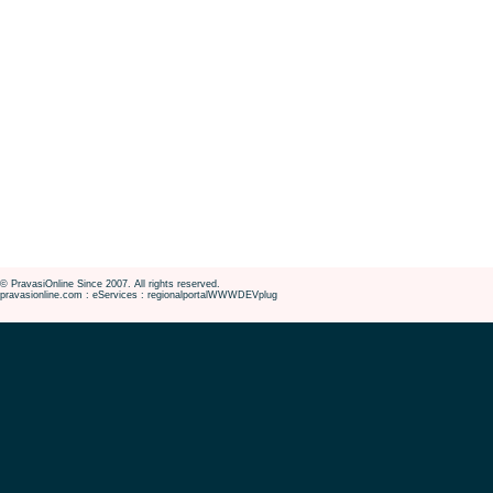
© PravasiOnline Since 2007. All rights reserved.
pravasionline.com : eServices : regionalportalWWWDEVplug