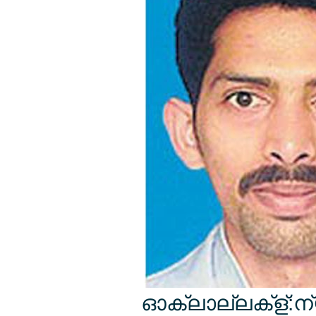
ഓക്ലാല്ലക്ള്:ന