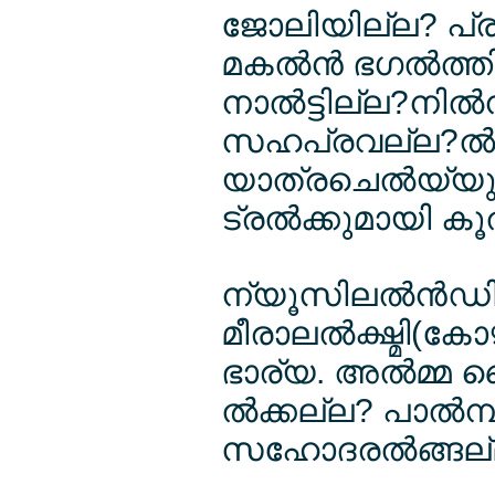
ജോലിയില്ല? പ്
മകല്‍ന്‍ ഭഗല്‍ത്
നാല്‍ട്ടില്ല?നി
സഹപ്രവല്ല?ല്‍
യാത്രചെല്‍യ്യു
ട്രല്‍ക്കുമായി കൂല
ന്യൂസിലല്‍ന്‍ഡി
മീരാലല്‍ക്ഷ്മി(ക
ഭാര്യ. അല്‍മ്മ 
ല്‍ക്കല്ല? പാല്‍
സഹോദരല്‍ങ്ങല്ല