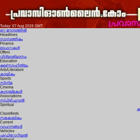
Today: 07 Aug 2026 GMT
ഒറ്റ നോട്ടത്തില്‍
Headlines
സാമ്പത്തികം
Finance
ഓഫറുകള്‍
Offers
വിദ്യാഭ്യാസം
Education
കല/സാഹിത്യം
Arts/Literature
കായികം
Sports
സിനിമ
Cinema
കൂട്ടായ്മകള്‍
Associations
സ്പിരിച്ചുവല്‍
Spiritual
ക
Classifieds
സമകാലികം
Current
വാഹനങ്ങള്‍
Vehicles
എഡിറ്റോറിയല്‍
Editorial