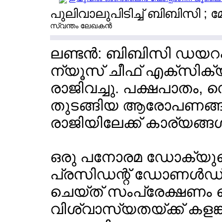
പുലിവാലുപിടിച്ച് ബിബിസി ; മ
സ്വന്തം ലേഖകന്‍
ലണ്ടന്‍: ബിബിസി ഡയറക്
ന്യൂസ് ചീഫ് എക്സിക്യ
രാജിവച്ചു. പക്ഷപാതം, 
തുടങ്ങിയ ആരോപണങ്ങ
രാജിയിലേക്ക് കാര്യങ്ങള്
ഒരു പനോരമ ഡോക്യുമെന
പ്രസിഡന്റ് ഡോണള്‍ഡ് 
ചെയ്ത് സംപ്രേക്ഷണം
വിശ്വാസ്യതയ്ക്ക് കളങ്ക