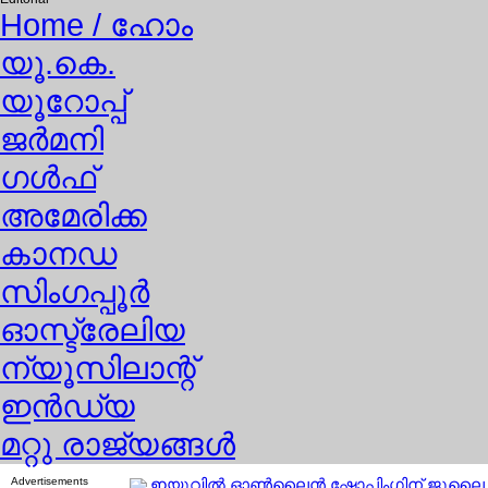
Home
/ ഹോം
യൂ.കെ.
യൂറോപ്പ്
ജര്‍മനി
ഗള്‍ഫ്
അമേരിക്ക
കാനഡ
സിംഗപ്പൂര്‍
ഓസ്ട്രേലിയ
ന്യൂസിലാന്റ്
ഇന്‍ഡ്യ
മറ്റു രാജ്യങ്ങള്‍
Advertisements
ഇയുവില്‍ ഓണ്‍ലൈന്‍ ഷോപ്പിംഗിന് ജൂലൈ മ