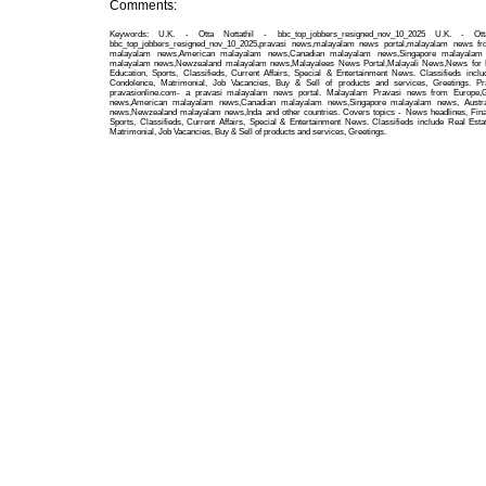
Comments:
Keywords: U.K. - Otta Nottathil - bbc_top_jobbers_resigned_nov_10_2025 U.K. - Ott
bbc_top_jobbers_resigned_nov_10_2025,pravasi news,malayalam news portal,malayalam news fr
malayalam news,American malayalam news,Canadian malayalam news,Singapore malayalam n
malayalam news,Newzealand malayalam news,Malayalees News Portal,Malayali News,News for M
Education, Sports, Classifieds, Current Affairs, Special & Entertainment News. Classifieds inclu
Condolence, Matrimonial, Job Vacancies, Buy & Sell of products and services, Greetings. P
pravasionline.com- a pravasi malayalam news portal. Malayalam Pravasi news from Europe,
news,American malayalam news,Canadian malayalam news,Singapore malayalam news, Austra
news,Newzealand malayalam news,Inda and other countries. Covers topics - News headlines, Fina
Sports, Classifieds, Current Affairs, Special & Entertainment News. Classifieds include Real Esta
Matrimonial, Job Vacancies, Buy & Sell of products and services, Greetings.