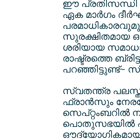
ഈ പ്രതിസന്ധി 
ഏക മാര്‍ഗം ദീര്
പരമാധികാരവുമുള്ള
സുരക്ഷിതമായ ഒ
ശരിയായ സമാധാന
രാഷ്ട്രത്തെ ബ്രിട്
പറഞ്ഞിട്ടുണ്ട്~ സ്ററ
സ്വതന്ത്ര പലസ്തീ
ഫ്രാന്‍സും നേരത
സെപ്റ്റംബറില്‍
പൊതുസഭയില്‍ പലസ
ഔദ്യോഗികമായി 