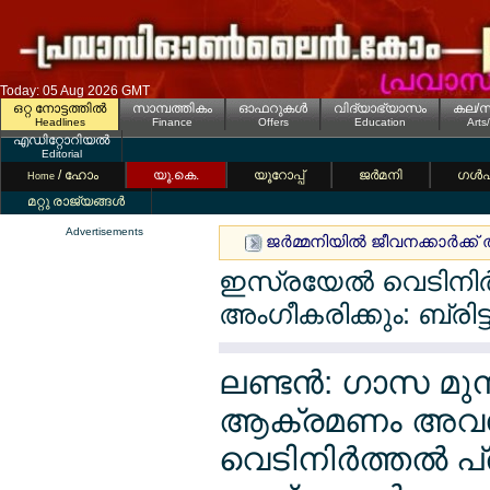
Today: 05 Aug 2026 GMT
ഒറ്റ നോട്ടത്തില്‍
സാമ്പത്തികം
ഓഫറുകള്‍
വിദ്യാഭ്യാസം
കല/സ
Headlines
Finance
Offers
Education
Arts
എഡിറ്റോറിയല്‍
Editorial
/ ഹോം
യൂ.കെ.
യൂറോപ്പ്
ജര്‍മനി
ഗള്‍
Home
മറ്റു രാജ്യങ്ങള്‍
Advertisements
ജര്‍മ്മനിയില്‍ ജീവനക്കാര്‍ക
ഇസ്രയേല്‍ വെടിനിര്‍ത
അംഗീകരിക്കും: ബ്രിട്ട
ലണ്ടന്‍: ഗാസ മുന
ആക്രമണം അവസാന
വെടിനിര്‍ത്തല്‍ പ