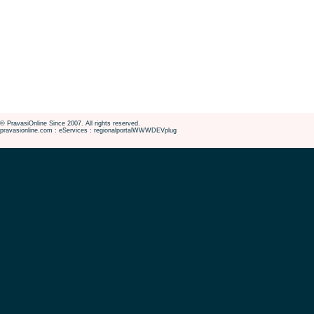
© PravasiOnline Since 2007. All rights reserved.
pravasionline.com : eServices : regionalportalWWWDEVplug