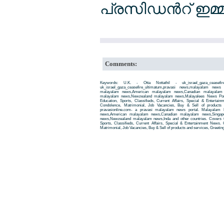
പ്രസിഡന്‍റ് ഇമ്മ
Comments:
Keywords: U.K. - Otta Nottathil - uk_israel_gaza_ceasefi
uk_israel_gaza_ceasefire_ultimatum,pravasi news,malayalam new
malayalam news,American malayalam news,Canadian malayalam n
malayalam news,Newzealand malayalam news,Malayalees News Porta
Education, Sports, Classifieds, Current Affairs, Special & Entertai
Condolence, Matrimonial, Job Vacancies, Buy & Sell of products
pravasionline.com- a pravasi malayalam news portal. Malayalam
news,American malayalam news,Canadian malayalam news,Singap
news,Newzealand malayalam news,Inda and other countries. Covers t
Sports, Classifieds, Current Affairs, Special & Entertainment News. 
Matrimonial, Job Vacancies, Buy & Sell of products and services, Greetin