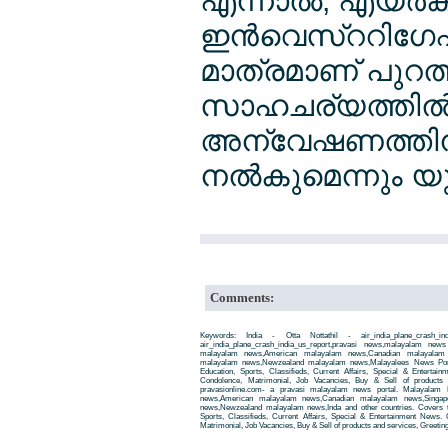
എന്നാല്‍, എയര്‍ക
ഇന്‍വെസ്ററിഗേഷന്
മാത്രമാണ് പുറത
സാഹചര്യത്തില്‍
അന്വേഷണത്തിന്
നല്‍കുമെന്നും യ
Comments:
Keywords: India - Otta Nottathil - air_india_plane_crash_in
air_india_plane_crash_india_us_report,pravasi news,malayalam ne
malayalam news,American malayalam news,Canadian malayalam n
malayalam news,Newzealand malayalam news,Malayalees News Porta
Education, Sports, Classifieds, Current Affairs, Special & Entertai
Condolence, Matrimonial, Job Vacancies, Buy & Sell of products
pravasionline.com- a pravasi malayalam news portal. Malayalam
news,American malayalam news,Canadian malayalam news,Singap
news,Newzealand malayalam news,Inda and other countries. Covers t
Sports, Classifieds, Current Affairs, Special & Entertainment News. 
Matrimonial, Job Vacancies, Buy & Sell of products and services, Greetin