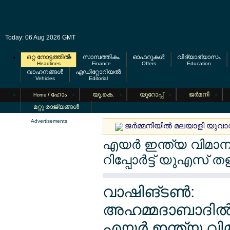
Today: 06 Aug 2026 GMT
ഒറ്റ നോട്ടത്തില്‍
സാമ്പത്തികം
ഓഫറുകള്‍
വിദ്യാഭ്യാസം
Headlines
Finance
Offers
Education
വാഹനങ്ങള്‍
എഡിറ്റോറിയല്‍
Vehicles
Editorial
/ ഹോം
യൂ.കെ.
യൂറോപ്പ്
ജര്‍മനി
Home
മറ്റു രാജ്യങ്ങള്‍
Advertisements
ജര്‍മ്മനിയില്‍ മലയാളി യുവാ
എയര്‍ ഇന്ത്യ വിമാനാ
റിപ്പോര്‍ട്ട് യുഎസ് തള
വാഷിങ്ടണ്‍:
അഹമ്മദാബാദില്‍
എയര്‍ ഇന്ത്യ വ