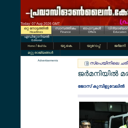
Today: 07 Aug 2026 GMT
ഒറ്റ നോട്ടത്തില്‍
സാമ്പത്തികം
ഓഫറുകള്‍
വിദ്യാഭ്യാ
Headlines
Finance
Offers
Education
എഡിറ്റോറിയല്‍
Editorial
/ ഹോം
യൂ.കെ.
യൂറോപ്പ്
ജര്‍മനി
Home
മറ്റു രാജ്യങ്ങള്‍
Advertisements
സ്പെയിനിലെ ചരിത്ര
ജര്‍മനിയില്‍ മ
ജോസ് കുമ്പിളുവേലില്‍