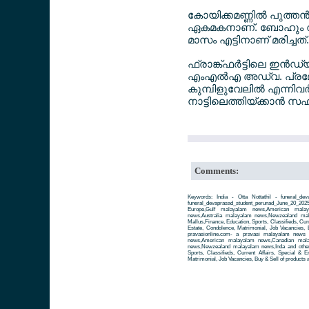
കോയിക്കമണ്ണില്‍ പുത്ത
ഏകമകനാണ്. ബോഹും റൂര്‍
മാസം എട്ടിനാണ് മരിച്ചത
ഫ്രാങ്ക്ഫര്‍ട്ടിലെ ഇന്‍ഡ
എംഎല്‍എ അഡ്വ. പ്രമോദ്
കുമ്പിളുവേലില്‍ എന്നിവ
നാട്ടിലെത്തിയ്ക്കാന്‍
Comments:
Keywords: India - Otta Nottathil - funeral_dev
funeral_devaprasad_student_perunad_June_20_2
Europe,Gulf malayalam news,American mala
news,Australia malayalam news,Newzealand ma
Mallus,Finance, Education, Sports, Classifieds, Cur
Estate, Condolence, Matrimonial, Job Vacancies, 
pravasionline.com- a pravasi malayalam news
news,American malayalam news,Canadian mala
news,Newzealand malayalam news,Inda and other 
Sports, Classifieds, Current Affairs, Special & 
Matrimonial, Job Vacancies, Buy & Sell of products 