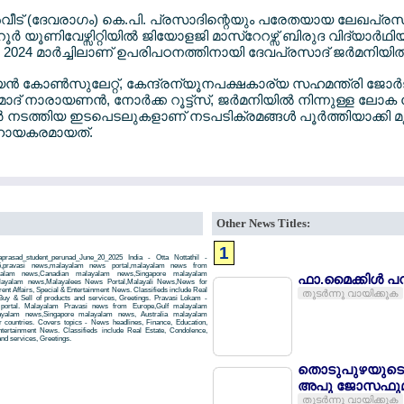
ന്‍വീട് (ദേവരാഗം) കെ.പി. പ്രസാദിന്റെയും പരേതയായ ലേഖപ്രസാദി
 യൂണിവേഴ്സിറ്റിയില്‍ ജിയോളജി മാസ്റേറഴ്സ് ബിരുദ വിദ്യാര്
്. 2024 മാര്‍ച്ചിലാണ് ഉപരിപഠനത്തിനായി ദേവപ്രസാദ് ജര്‍മനിയില
്യന്‍ കോണ്‍സുലേറ്റ്, കേന്ദ്രന്യൂനപക്ഷകാര്യ സഹമന്ത്രി ജോര്‍ജ
 നാരായണന്‍, നോര്‍ക്ക റൂട്ട്സ്, ജര്‍മനിയില്‍ നിന്നുള്ള ല
ര്‍ നടത്തിയ ഇടപെടലുകളാണ് നടപടിക്രമങ്ങള്‍ പൂര്‍ത്തിയാക്കി
 സഹായകരമായത്.
Other News Titles:
1
aprasad_student_perunad_June_20_2025 India - Otta Nottathil -
025,pravasi news,malayalam news portal,malayalam news from
yalam news,Canadian malayalam news,Singapore malayalam
ഫാ.മൈക്കിള്‍ പനച
layalam news,Malayalees News Portal,Malayali News,News for
rent Affairs, Special & Entertainment News. Classifieds include Real
തുടര്‍ന്നു വായിക്കുക
Buy & Sell of products and services, Greetings. Pravasi Lokam -
 portal. Malayalam Pravasi news from Europe,Gulf malayalam
yalam news,Singapore malayalam news, Australia malayalam
countries. Covers topics - News headlines, Finance, Education,
Entertainment News. Classifieds include Real Estate, Condolence,
and services, Greetings.
തൊടുപുഴയുടെ
അപു ജോസഫുമ
തുടര്‍ന്നു വായിക്കുക