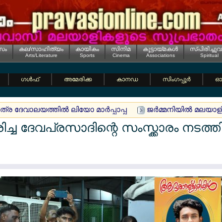
സം
കല/സാഹിത്യം
കായികം
സിനിമ
കൂട്ടായ്മകള്‍
സ്പിരിച്ചുവ
Arts/Literature
Sports
Cinema
Associations
Spiritual
ഗള്‍ഫ്
അമേരിക്ക
കാനഡ
സിംഗപ്പൂര്‍
ഓസ
 ദേവാലയത്തില്‍ ലിയോ മാര്‍പ്പാപ്പ
ജര്‍മ്മനിയില്‍ മലയാ
രിച്ച ദേവപ്രസാദിന്റെ സംസ്ക്കാരം നടത്ത