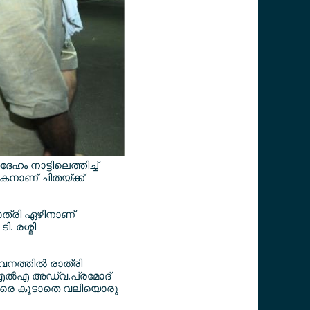
േഹം നാട്ടിലെത്തിച്ച്
െ മകനാണ് ചിതയ്ക്ക്
 രാത്രി ഏഴിനാണ്
ി. രശ്മി
വനത്തില്‍ രാത്രി
ംഎല്‍എ അഡ്വ.പ്രമോദ്
നിവരെ കൂടാതെ വലിയൊരു