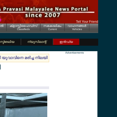
Tell Your Friend
ല്‍
ക്ളാസ്സിഫൈഡ്സ്
സമകാലികം
വാഹനങ്ങള്‍
Classifieds
Current
Vehicles
്ട്രേലിയ
ന്യൂസിലാന്റ്
ഇന്‍ഡ്യ
Advertisements
ളി യുവാവിനെ മരിച്ച നിലയില്‍ കണ്ടെത്തി
ജര്‍മ്മനിയില്‍ ജ
ി