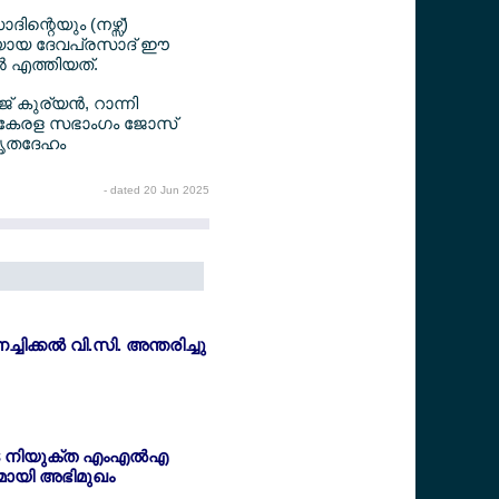
ന്റെയും (നഴ്സ്)
‍ഥിയായ ദേവപ്രസാദ് ഈ
്‍ എത്തിയത്.
് കുര്യന്‍, റാന്നി
ോക കേരള സഭാംഗം ജോസ്
 മൃതദേഹം
- dated 20 Jun 2025
്ചിക്കല്‍ വി.സി. അന്തരിച്ചു
 നിയുക്ത എംഎല്‍എ
ായി അഭിമുഖം