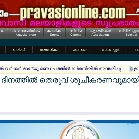
സം
കല/സാഹിത്യം
കായികം
സിനിമ
കൂട്ടായ്മകള്‍
സ്പിരിച്ചുവ
Arts/Literature
Sports
Cinema
Associations
Spiritual
ഗള്‍ഫ്
അമേരിക്ക
കാനഡ
സിംഗപ്പൂര്‍
ഓസ
വര്‍ക്കര്‍ മാത്യു മണ്ഡപത്തില്‍ ജര്‍മനിയില്‍ അന്തരിച്ചു
ഇയ
തി ദിനത്തില്‍ തെരുവ് ശുചീകരണവുമ