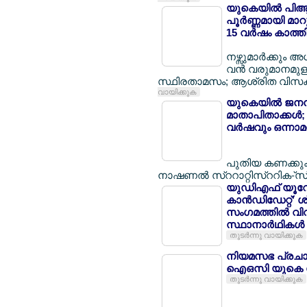
യുകെയില്‍ പിആര്
പൂര്‍ണ്ണമായി മാറ
15 വര്‍ഷം കാത്തി
നഴ്സുമാര്‍ക്കും അ
വന്‍ വരുമാനമുള്
സ്ഥിരതാമസം; ആശ്രിത വിസക്കാര്
വായിക്കുക
യുകെയില്‍ ജനനന
മാതാപിതാക്കള്‍;
വര്‍ഷവും ഒന്നാമ
പുതിയ കണക്കുക
നാഷണല്‍ സ്ററാറ്റിസ്ററിക-്സ
യുഡിഎഫ് യൂറോപ്പ
കാന്‍ഡിഡേറ്റ്' 
സംഗമത്തില്‍ വ
സ്ഥാനാര്‍ഥികള്‍
തുടര്‍ന്നു വായിക്കുക
നിയമസഭ പ്രചാ
ഐഒസി യുകെ കേര
തുടര്‍ന്നു വായിക്കുക