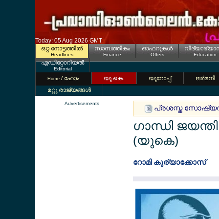
Today: 05 Aug 2026 GMT
ഒറ്റ നോട്ടത്തില്‍
സാമ്പത്തികം
ഓഫറുകള്‍
വിദ്യാഭ്യാ
Headlines
Finance
Offers
Education
എഡിറ്റോറിയല്‍
Editorial
/ ഹോം
യൂ.കെ.
യൂറോപ്പ്
ജര്‍മനി
Home
മറ്റു രാജ്യങ്ങള്‍
Advertisements
പ്രശസ്ത സോഷ്യല്‍ 
ഗാന്ധി ജയന്
(യുകെ)
റോമി കുര്യാക്കോസ്