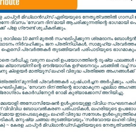
പ്റ്റര്‍ മിഡ്ലാന്‍ഡ്സ് ഏരിയയുടെ നേതൃത്വത്തില്‍ ഗാന്ധി ജയ
്നേ ദിവസം 'സേവന ദിന'മായി ആചരിക്കുന്നതിന്റെ ഭാഗമായി ഐഒ
ക്ക്' പ്ളേ ഗ്രൗണ്ട് ശുചീകരിക്കും.
 രാവിലെ 10 മണി മുതല്‍ സംഘടിപ്പിക്കുന്ന ശ്രമദാനം ബോള്‍ട്ടന
ഘാടനം നിര്‍വഹിക്കും. ജന പ്രതിനിധികള്‍, സാമൂഹ്യ പ്രവര്‍ത്തകര്
ള ഐഒസി പ്രവര്‍ത്തകര്‍ തുടങ്ങിയവര്‍ പരിപാടിയുടെ ഭാഗമാകും പ
െ വര്‍ധിച്ചു വരുന്ന ലഹരി ഉപയോഗത്തിന്റെ ദൂഷ്യ ഫലങ്ങള്‍ 
ധ ക്യാമ്പയിനി'ന്റെ ഔദ്യോഗിക ഉദ്ഘടനവും ചടങ്ങില്‍ വച്ച് സം
ൈനു ക്ളെയര്‍ മാത്യൂസ് ലഹരി വിരുദ്ധ പ്രതിജ്ഞ അംഗങ്ങള്‍ക്ക് 
്തിന് മുന്നില്‍ പ്രവര്‍ത്തകര്‍ പുഷ്പാര്‍ച്ചന അര്‍പ്പിക്കും. 
ടിപ്പിക്കും. 'സേവന ദിന'ത്തിന്റെ ഭാഗമാകുന്ന എല്ലാ അംഗങ്ങളെയ
രോഗ്രാം കോര്‍ഡിനേറ്റര്‍ റോമി കുര്യാക്കോസ് അറിയിച്ചു.
യാളി അസോസിയേഷന്‍ ഉള്‍പ്പടെയുള്ള വിവിധ സംഘടനകള്‍, എ
‍ന്ന് വിവിവിധ ബോധവല്‍കരണ പരിപാടികള്‍, ലഹരിയുടെ ഉപഭോഗം
ീവമായ ഇടപെടലുകളും ലഹരി വിരുദ്ധ സന്ദേശം ഉള്‍പ്പെടുത്തിക്കെ
ികള്‍, മനുഷ്യ ചങ്ങല തുടങ്ങിയവയും 'സര്‍വോദയ ലഹരി വിരുദ്
~ കേരള ചാപ്റ്റര്‍ മിഡ്ലാന്‍ഡ്സ്ഏരിയയുടെ നേതൃത്വത്തി