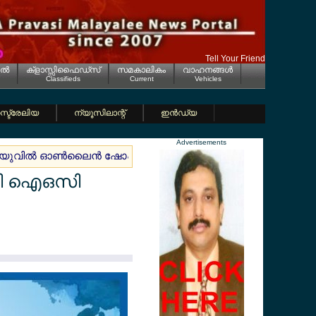
Tell Your Friend
ല്‍
ക്ളാസ്സിഫൈഡ്സ്
സമകാലികം
വാഹനങ്ങള്‍
Classifieds
Current
Vehicles
്ട്രേലിയ
ന്യൂസിലാന്റ്
ഇന്‍ഡ്യ
Advertisements
ുവില്‍ ഓണ്‍ലൈന്‍ ഷോപ്പിംഗിന് ജൂലൈ മുതല്‍ അധിക നികുതി ച
ായി ഐഒസി