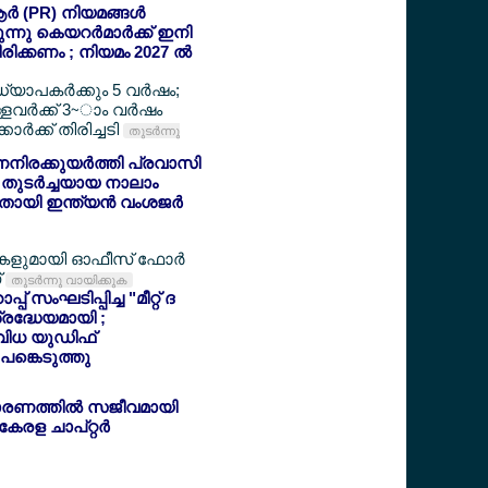
‍ (PR) നിയമങ്ങള്‍
ുന്നു കെയറര്‍മാര്‍ക്ക് ഇനി
രിക്കണം ; നിയമം 2027 ല്‍
ധ്യാപകര്‍ക്കും 5 വര്‍ഷം;
ളവര്‍ക്ക് 3~ാം വര്‍ഷം
‍ക്ക് തിരിച്ചടി
തുടര്‍ന്നു
ിരക്കുയര്‍ത്തി പ്രവാസി
 തുടര്‍ച്ചയായ നാലാം
തായി ഇന്ത്യന്‍ വംശജര്‍
ളുമായി ഓഫീസ് ഫോര്‍
്
തുടര്‍ന്നു വായിക്കുക
് സംഘടിപ്പിച്ച "മീറ്റ് ദ
ശ്രദ്ധേയമായി ;
ിവിധ യുഡിഫ്
 പങ്കെടുത്തു
രണത്തില്‍ സജീവമായി
ള ചാപ്റ്റര്‍