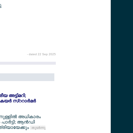
ു
- dated 22 Sep 2025
്രീയ അട്ടിമറി;
യര്‍ സ്ററാര്‍മര്‍
ിനുള്ളില്‍ അധികാരം
പാര്‍ട്ടി; ആന്‍ഡി
്രിയായേക്കും
തുടര്‍ന്നു