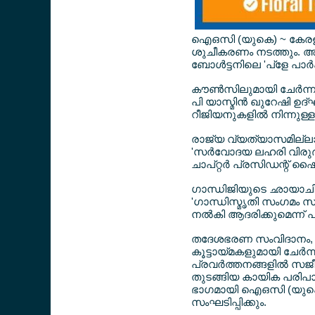
ഐഒസി (യുകെ) ~ കേരള ചാ
ശുചീകരണം നടത്തും. അന
ബോള്‍ട്ടനിലെ 'പ്ളേ പാര്‍
കൗണ്‍സിലുമായി ചേര്‍ന്നു
പി യാസ്മിന്‍ ഖുറേഷി ഉദ്
റീജിയനുകളില്‍ നിന്നുള്
രാജ്യ വ്യത്യാസമില്ലാത
'സര്‍വോദയ ലഹരി വിരുദ്
ചാപ്റ്റര്‍ പ്രസിഡന്റ് ഷ
ഗാന്ധിജിയുടെ ഛായാചിത്രത
'ഗാന്ധിസ്മൃതി സംഗമം സംഘ
നല്‍കി ആദരിക്കുമെന്ന് പ്
തദേശഭരണ സംവിദാനം, മല
കൂട്ടായ്മകളുമായി ചേര്
പ്രവര്‍ത്തനങ്ങളില്‍ സജ
തുടങ്ങിയ കായിക പരിപാട
ഭാഗമായി ഐഒസി (യുകെ) 
സംഘടിപ്പിക്കും.