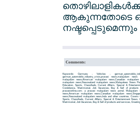
തൊഴിലാളികള്‍ക്
ആകുന്നതോടെ ഒന്
നഷ്ടപ്പെടുമെന്നും
Comments:
Keywords: Germany - Vehicles - german_automobile_in
german_automobile_industry_crisis,pravasi news,malayalam news
malayalam news,American malayalam news,Canadian malayalam n
malayalam news,Newzealand malayalam news,Malayalees News Porta
Education, Sports, Classifieds, Current Affairs, Special & Entertai
Condolence, Matrimonial, Job Vacancies, Buy & Sell of products
pravasionline.com- a pravasi malayalam news portal. Malayalam
news,American malayalam news,Canadian malayalam news,Singap
news,Newzealand malayalam news,Inda and other countries. Covers t
Sports, Classifieds, Current Affairs, Special & Entertainment News. 
Matrimonial, Job Vacancies, Buy & Sell of products and services, Greetin