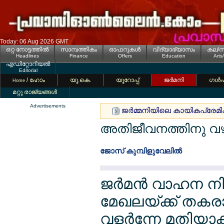
Today: 06 Aug 2026 GMT
ഒറ്റ നോട്ടത്തില്‍
സാമ്പത്തികം
ഓഫറുകള്‍
വിദ്യാഭ്യാസം
കല/സ
Headlines
Finance
Offers
Education
Arts
എഡിറ്റോറിയല്‍
Editorial
/ ഹോം
യൂ.കെ.
യൂറോപ്പ്
ജര്‍മനി
ഗള്‍
Home
മറ്റു രാജ്യങ്ങള്‍
Advertisements
ജര്‍മ്മനിയിലെ കായികപ്രേമികള്
അതിജീവനത്തിനു വഴി 
ജോസ് കുമ്പിളുവേലില്‍
ജര്‍മന്‍ വാഹന ന
മേഖലയ്ക്ക് തകരാത
വളര്‍ന്നേ മതിയാ