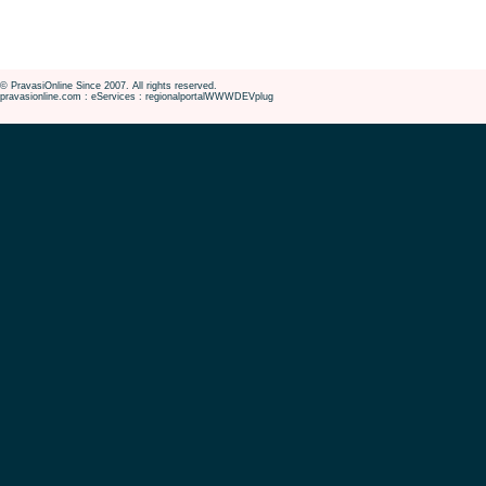
© PravasiOnline Since 2007. All rights reserved.
pravasionline.com : eServices : regionalportalWWWDEVplug