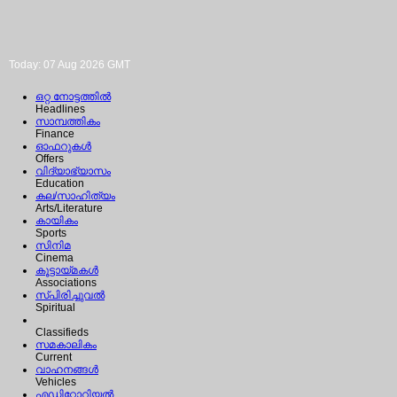
Today: 07 Aug 2026 GMT
ഒറ്റ നോട്ടത്തില്‍
Headlines
സാമ്പത്തികം
Finance
ഓഫറുകള്‍
Offers
വിദ്യാഭ്യാസം
Education
കല/സാഹിത്യം
Arts/Literature
കായികം
Sports
സിനിമ
Cinema
കൂട്ടായ്മകള്‍
Associations
സ്പിരിച്ചുവല്‍
Spiritual
Classifieds
സമകാലികം
Current
വാഹനങ്ങള്‍
Vehicles
എഡിറ്റോറിയല്‍