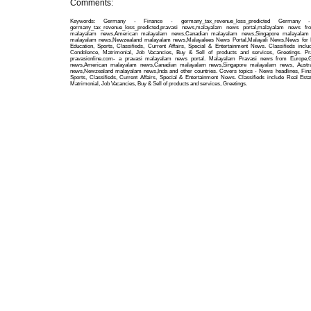
Comments:
Keywords: Germany - Finance - germany_tax_revenue_loss_predicted Germany
germany_tax_revenue_loss_predicted,pravasi news,malayalam news portal,malayalam news fr
malayalam news,American malayalam news,Canadian malayalam news,Singapore malayalam n
malayalam news,Newzealand malayalam news,Malayalees News Portal,Malayali News,News for M
Education, Sports, Classifieds, Current Affairs, Special & Entertainment News. Classifieds inclu
Condolence, Matrimonial, Job Vacancies, Buy & Sell of products and services, Greetings. P
pravasionline.com- a pravasi malayalam news portal. Malayalam Pravasi news from Europe,
news,American malayalam news,Canadian malayalam news,Singapore malayalam news, Austra
news,Newzealand malayalam news,Inda and other countries. Covers topics - News headlines, Fina
Sports, Classifieds, Current Affairs, Special & Entertainment News. Classifieds include Real Esta
Matrimonial, Job Vacancies, Buy & Sell of products and services, Greetings.