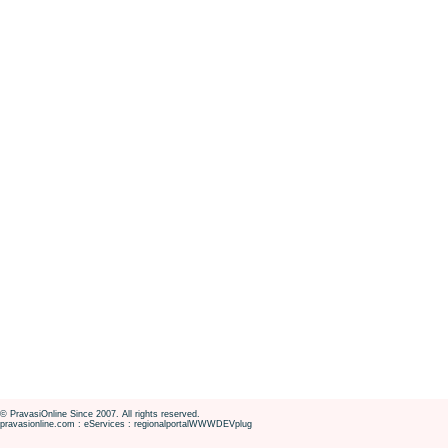
© PravasiOnline Since 2007. All rights reserved.
pravasionline.com : eServices : regionalportalWWWDEVplug