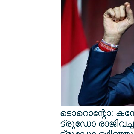
ടൊറൊന്റോ: കന
ട്രൂഡോ രാജിവച്ച
ട്രൂഡോ ഒഴിഞ്ഞു