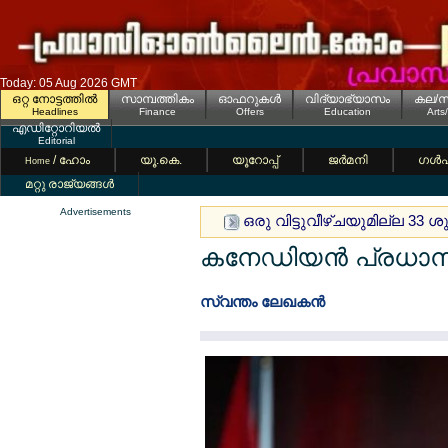
Today: 05 Aug 2026 GMT
ഒറ്റ നോട്ടത്തില്‍
സാമ്പത്തികം
ഓഫറുകള്‍
വിദ്യാഭ്യാസം
കല/സ
Headlines
Finance
Offers
Education
Arts
എഡിറ്റോറിയല്‍
Editorial
/ ഹോം
യൂ.കെ.
യൂറോപ്പ്
ജര്‍മനി
ഗള്‍
Home
മറ്റു രാജ്യങ്ങള്‍
Advertisements
ഒരു വിട്ടുവീഴ്ചയുമില്ല 33 
കനേഡിയന്‍ പ്രധാനമന
സ്വന്തം ലേഖകന്‍