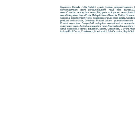
Keywords: Canada - Otta Nottathil - justin_trudeau_resigned Canada - Ot
news,malayalam news portal,malayalam news from Europe,Gu
news,Canadian malayalam news,Singapore malayalam news,Austra
news,Malayalees News Portal,Malayali News,News for Mallus,Finance, Edu
Special & Entertainment News. Classifieds include Real Estate, Condole
products and services, Greetings. Pravasi Lokam - pravasionline.com
Pravasi news from Europe,Gulf malayalam news,American malayala
malayalam news, Australia malayalam news,Newzealand malayalam new
News headlines, Finance, Education, Sports, Classifieds, Current Affai
include Real Estate, Condolence, Matrimonial, Job Vacancies, Buy & Sell 