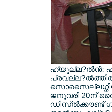
ഹ്യൂല്ല?ല്‍ന്‍:
പ്രവല്ല?ല്‍ത്തില
സൊസൈല്ലഗ്ഗിയ
ജനുവരി 20ന് വൈകി
ഡിസ്ല്‍ക്കൗണ്ട് ഗ