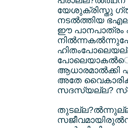
പ്രാല്ല?ല്‍ത്ഥന'
യേശുക്രിസ്തു ഗ്
നടല്‍ത്തിയ ഭഎല
ഈ പാനപാത്രം എല
നില്‍ന്നകല്‍ന്നു
ഹിതംപോലെയല്ല
പോലെയാകല്‍െട്ട
ആധാരമാല്‍ക്കി
അതേ വൈകാരിക 
സദസ്യല്ല? സ്വീ
തുടല്ല?ല്‍ന്നുല്
സജീവമായിരുല്‍ന്