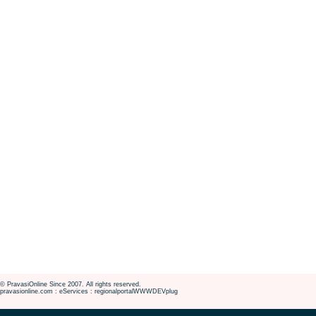
© PravasiOnline Since 2007. All rights reserved.
pravasionline.com : eServices : regionalportalWWWDEVplug