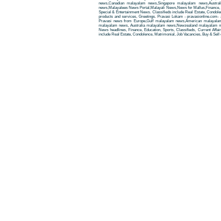
news,Canadian malayalam news,Singapore malayalam news,Austra
news,Malayalees News Portal,Malayali News,News for Mallus,Finance, Edu
Special & Entertainment News. Classifieds include Real Estate, Condole
products and services, Greetings. Pravasi Lokam - pravasionline.com
Pravasi news from Europe,Gulf malayalam news,American malayala
malayalam news, Australia malayalam news,Newzealand malayalam new
News headlines, Finance, Education, Sports, Classifieds, Current Affai
include Real Estate, Condolence, Matrimonial, Job Vacancies, Buy & Sell 