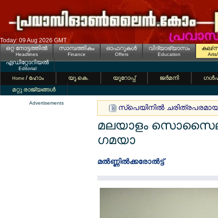
Today: 09 Aug 2026 GMT
ഒറ്റ നോട്ടത്തില്‍
സാമ്പത്തികം
ഓഫറുകള്‍
വിദ്യാഭ്യാസം
കല/സ
Headlines
Finance
Offers
Education
Arts
എഡിറ്റോറിയല്‍
Editorial
/ ഹോം
യൂ.കെ.
യൂറോപ്പ്
ജര്‍മനി
ഗള്‍
Home
മറ്റു രാജ്യങ്ങള്‍
Advertisements
സ്പെയിനില്‍ ചരിത്രപരമായ പൊ
മലയാളം സൊസൈല്ലഗ്
ഗമയാ
മല്‍ണ്ണില്‍ക്കരോല്‍ട്ട്