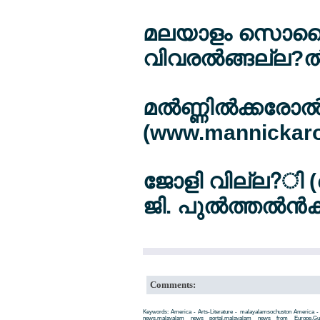
മലയാളം സൊസൈല്ല
വിവരല്‍ങ്ങല്ല?ല്‍
മല്‍ണ്ണില്‍ക്കരോല
(www.mannickarot
ജോളി വില്ല?ി 
ജി. പുല്‍ത്തല്‍ന്
Comments:
Keywords: America - Arts-Literature - malayalamsochuston America - 
news,malayalam news portal,malayalam news from Europe,Gu