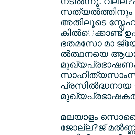
നടല്‍ന്നു. വല്ല
സത്യല്‍ത്തിനും
അതിലൂടെ സ്നേഹല
കില്‍െക്കാണ്ട് 
ഭതമസോ മാ ജ്യേ
ല്‍ത്ഥനയെ ആധാരമ
മുഖ്യപ്രഭാഷണം
സാഹിത്യസാംസ്ല്
പ്രസില്‍ദ്ധനായ 
മുഖ്യപ്രഭാഷകല്‍
മലയാളം സൊസൈല
ജോല്ല?ജ് മല്‍ണ്ണി