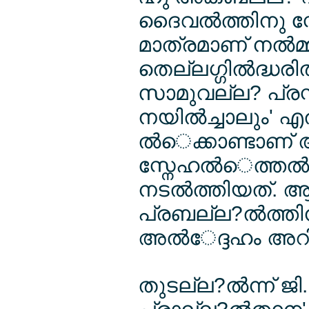
ദൈവല്‍ത്തിനു സ്ത
മാത്രമാണ് നല്‍മ്
തെല്ലഗ്ഗില്‍ദ്ധരില്‍
സാമുവല്ല? പ്രസ്താ
നയില്‍ച്ചാലും' 
ല്‍െക്കാണ്ടാണ് അ
സ്നേഹല്‍െത്തല്‍
നടല്‍ത്തിയത്. 
പ്രബല്ല?ല്‍ത്ത
അല്‍േദ്ദഹം അറിയി
തുടല്ല?ല്‍ന്ന് ജി