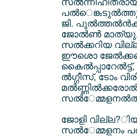
സല്‍ന്നിഹിതരായ
പല്‍െങ്കടുല്‍ത്ത
ജി. പുല്‍ത്തല്‍ന്
ജോല്‍ണ്‍ മാത്യ
സല്‍ക്കറിയ വില്
ഈശൊ ജേല്‍ക്കബ്
കൈല്‍പ്പാറേല്‍ട്
ല്‍ഗ്ഗീസ്, ടോം വിര
മല്‍ണ്ണില്‍ക്കരോ
സല്‍േമ്മളനല്‍ത്
ജോളി വില്ല?ിയ
സല്‍േമ്മളനം പര