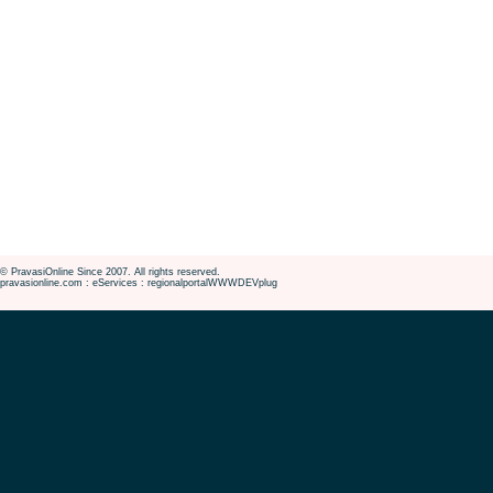
© PravasiOnline Since 2007. All rights reserved.
pravasionline.com : eServices : regionalportalWWWDEVplug