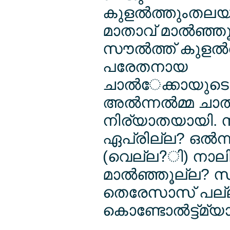
കുളല്‍ത്തുംതല
മാതാവ് മാല്‍ഞ്ഞ
സൗല്‍ത്ത് കുളല്
പരേതനായ
ചാല്‍േക്കായുടെ
അല്‍ന്നല്‍മ്മ ചാല
നിര്യാതയായി. സ
ഏപ്രില്ല? ഒല്‍ന്
(വെല്ല?ി) നാല
മാല്‍ഞ്ഞൂല്ല? 
തെരേസാസ് പല്
കൊണ്ടോല്‍ട്ട്മ