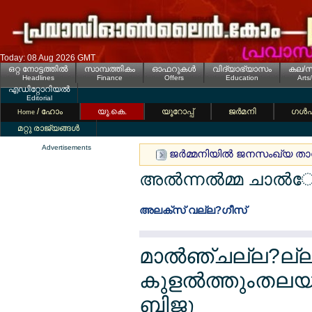
Today: 08 Aug 2026 GMT
ഒറ്റ നോട്ടത്തില്‍
സാമ്പത്തികം
ഓഫറുകള്‍
വിദ്യാഭ്യാസം
കല/സ
Headlines
Finance
Offers
Education
Arts
എഡിറ്റോറിയല്‍
Editorial
/ ഹോം
യൂ.കെ.
യൂറോപ്പ്
ജര്‍മനി
ഗള്‍
Home
മറ്റു രാജ്യങ്ങള്‍
Advertisements
ജര്‍മ്മനിയില്‍ ജനസംഖ്യ താ
അല്‍ന്നല്‍മ്മ ചാല്
അലക്സ് വല്ല?ഗീസ്
മാല്‍ഞ്ചല്ല?ല്
കുളല്‍ത്തുംതലയ
ബിജു