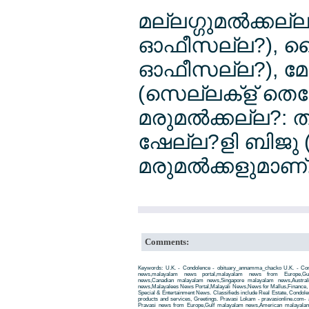
മല്ലഗ്ഗുമല്‍ക്കല്
ഓഫീസല്ല?), സൈമല
ഓഫീസല്ല?), മോളി 
(സെല്ലക്ള് തെ
മരുമല്‍ക്കല്ല?: 
ഷേല്ല?ളി ബിജു 
മരുമല്‍ക്കളുമാണ്
Comments:
Keywords: U.K. - Condolence - obituary_annamma_chacko U.K. - Con
news,malayalam news portal,malayalam news from Europe,Gu
news,Canadian malayalam news,Singapore malayalam news,Austra
news,Malayalees News Portal,Malayali News,News for Mallus,Finance, Edu
Special & Entertainment News. Classifieds include Real Estate, Condole
products and services, Greetings. Pravasi Lokam - pravasionline.com
Pravasi news from Europe,Gulf malayalam news,American malayala