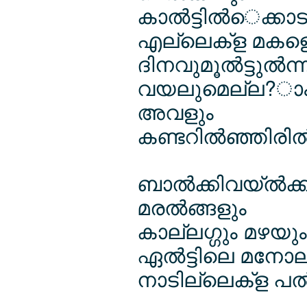
കാല്‍ട്ടില്‍െക്കാട
എല്ലെക്ള മകള
ദിനവുമൂല്‍ട്ടുല്
വയലുമെല്ല?ാ
അവളും
കണ്ടറില്‍ഞ്ഞിരില്‍
ബാല്‍ക്കിവയ്ല്‍ക
മരല്‍ങ്ങളും
കാല്ലഗ്ഗും മഴയ
ഏല്‍ട്ടിലെ മനോല
നാടില്ലെക്ള പല്‍