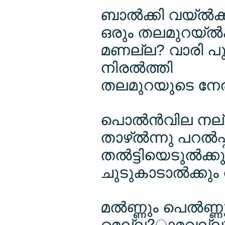
ബാല്‍ക്കി വയ്ല്
ഒരും തലമുറയ്ല്‍ക്
മണല്ല? വാരി പു
നിരല്‍ത്തി
തലമുറയുടെ നേരവക
പൊല്‍ന്‍വില നല്ല
താഴ്ല്‍ന്നു പറല്‍
തല്‍ട്ടിയെടുല്‍ക്
ചുടുകാടാല്‍ക്ക
മല്‍ണ്ണും പെല്‍ണ
മെല്ല?ാമവല്ല? ക