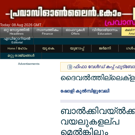
Today: 08 Aug 2026 GMT
ഒറ്റ നോട്ടത്തില്‍
സാമ്പത്തികം
ഓഫറുകള്‍
വിദ്യാഭ്യാസം
കല/സ
Headlines
Finance
Offers
Education
Arts
എഡിറ്റോറിയല്‍
Editorial
/ ഹോം
യൂ.കെ.
യൂറോപ്പ്
ജര്‍മനി
ഗള്‍
Home
മറ്റു രാജ്യങ്ങള്‍
Advertisements
ഫിഫാ വേള്‍ഡ് കപ്പ് ഫുട്ബോ
ദൈവല്‍ത്തില്ലെക്ള സ
ഷോളി കുല്‍മ്പിളുവേലി
ബാല്‍ക്കിവയ്ല്‍ക
വയലുകളല്പ
മെല്‍ങ്കിലും