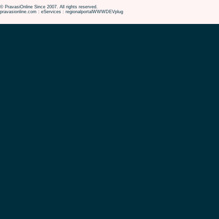
© PravasiOnline Since 2007. All rights reserved.
pravasionline.com : eServices : regionalportalWWWDEVplug