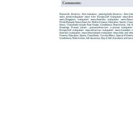
Comments:
Keywords: America - Arts-Literature - poembysholy America - Arts-Lit
news portal,malayalam news from Europe,Gulf malayalam news,Am
news,Singapore malayalam news,Australia malayalam news,New
Portal,Malayali News,News for Mallus,Finance, Education, Sports, Classif
News. Classifieds include Real Estate, Condolence, Matrimonial, Job Va
Greetings. Pravasi Lokam - pravasionline.com- a pravasi malayala
Europe,Gulf malayalam news,American malayalam news,Canadian m
Australia malayalam news,Newzealand malayalam news,Inda and other
Finance, Education, Sports, Classifieds, Current Affairs, Special & Enter
Condolence, Matrimonial, Job Vacancies, Buy & Sell of products and servi