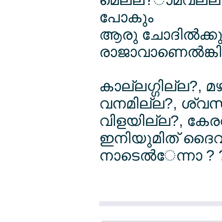
പോകും
ആരു ചോദില്‍ക്കുമ
രാജാവാണെല്‍ങ്കി
കാല്ലഗ്ഗില്ല?, മ
വനമില്ല?, ശ്വസില
വിളയില്ല?, കേര
ഇനിയുമിത് ദൈവല്
നാടെല്‍േന്നാ ? 