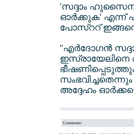
'സദ്ദാം ഹുസൈന
ഓര്‍ക്കുക' എന്ന
പോസ്ററ് ഇങ്ങന
"എര്‍ദോഗന്‍ സദ
ഇസ്രായേലിനെ ആക
ഭീഷണിപ്പെടുത്ത
സംഭവിച്ചതെന്നു
അദ്ദേഹം ഓര്‍ക്കട്ടെ
Comments: