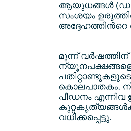
ആയുധങ്ങള്‍ (ഡബ
സംശയം ഉരുത്തിര
അദ്ദേഹത്തിന്‍റ
മൂന്ന് വര്‍ഷത്ത
ന്യൂനപക്ഷങ്ങളെ 
പതിറ്റാണ്ടുകളു
കൊലപാതകം, നിയ
പീഡനം എന്നിവ ഉ
കുറ്റകൃത്യങ്ങള്‍ക
വധിക്കപ്പെട്ടു.