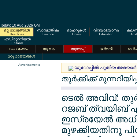
Today: 10 Aug 2026 GMT
ഒറ്റ നോട്ടത്തില്‍
സാമ്പത്തികം
ഓഫറുകള്‍
വിദ്യാഭ്യാസം
കല/സ
Headlines
Finance
Offers
Education
Arts
എഡിറ്റോറിയല്‍
Editorial
/ ഹോം
യൂ.കെ.
യൂറോപ്പ്
ജര്‍മനി
ഗള്‍
Home
മറ്റു രാജ്യങ്ങള്‍
Advertisements
യൂറോപ്പില്‍ പുതിയ അഭയാര്‍
തുര്‍ക്കിക്ക് മുന്നറി
ടെല്‍ അവിവ്: തുര്
റജബ് ത്വയിബ് എര
ഇസ്രയേല്‍ അധ
മുഴക്കിയതിനു പി