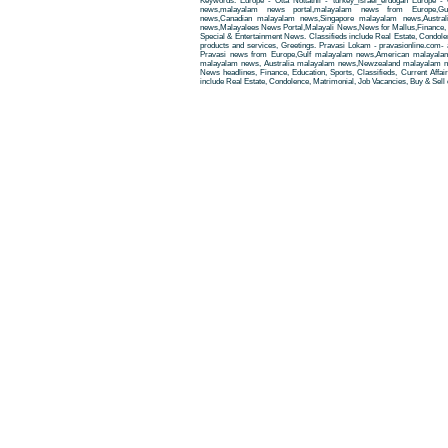
Keywords: Europe - Otta Nottathil - turkey_israel_erdogan Europe - Ot
news,malayalam news portal,malayalam news from Europe,Gu
news,Canadian malayalam news,Singapore malayalam news,Austra
news,Malayalees News Portal,Malayali News,News for Mallus,Finance, Edu
Special & Entertainment News. Classifieds include Real Estate, Condole
products and services, Greetings. Pravasi Lokam - pravasionline.com
Pravasi news from Europe,Gulf malayalam news,American malayala
malayalam news, Australia malayalam news,Newzealand malayalam new
News headlines, Finance, Education, Sports, Classifieds, Current Affai
include Real Estate, Condolence, Matrimonial, Job Vacancies, Buy & Sell 