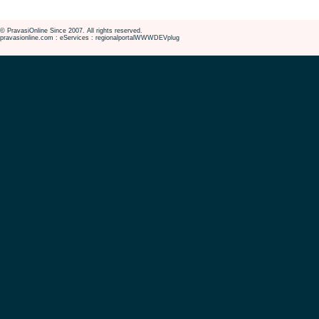
© PravasiOnline Since 2007. All rights reserved.
pravasionline.com : eServices : regionalportalWWWDEVplug