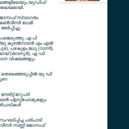
ജ്യങ്ങളിലെയും യുഡിഫ്
ദ്ധേയമായി.
ണി ജോസഫ് സ്വാഗതം
ണ്‍വീനര്‍ ടോമി
‍പ്പിച്ചു.
പങ്കെടുത്തു. എ പി
ത്യു കുഴല്‍നാടന്‍ എം എല്‍
പുഴ), പഴകുളം മധു (റാന്നി),
ോയ് (തവനൂര്‍), എ ഡി
രധാന വിഷയങ്ങളും
 തെരഞ്ഞെടുപ്പില്‍ യു ഡി
തുണ
നേരിട്ട് മറുപടി
‍ പ്ളാറ്റ്ഫോമുകളും
രിപാടികള്‍
ംഘടിപ്പിച്ച പരിപാടി
‍വീനര്‍ സണ്ണി ജോസഫ്