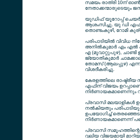
സമയം രാത്രി 10ന് ഓണ്‍
നേതാക്കന്മാരുടെയും ജ
യുഡിഫ് യൂറോപ്പ് ചെയര്
ആശംസിച്ചു. യു ഡി എഫ് യ
തൊണ്ടംകുഴി, റോമി കുര്
പരിപാടിയില്‍ വിവിധ നിയ
അനില്‍കുമാര്‍ എം എല്‍ എ
എ (മൂവാറ്റുപുഴ), ചാണ്ടി
ജ്യോതികുമാര്‍ ചാമക്ക
തോമസ് (ആലപ്പുഴ) എന്
വിശദീകരിച്ചു.
കേരളത്തിലെ രാഷ്ട്രീയ സ
എഫിന് വിജയം ഉറപ്പാണെ
നിര്‍ണായകമാണെന്നും വ്
പ്രവാസി മലയാളികള്‍ ഉയര്‍
നല്‍കിയതും പരിപാടിയു
ഉപയോഗിച്ച് തെരഞ്ഞെടുപ
നിര്‍ണായകമാണെന്ന് പങ്ക
പ്രവാസി സമൂഹത്തിന്റെ പ
വലിയ വിജയമായി മാറിയതാ