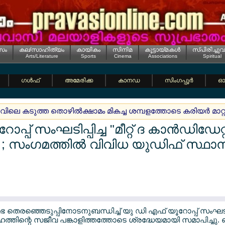
സം
കല/സാഹിത്യം
കായികം
സിനിമ
കൂട്ടായ്മകള്‍
സ്പിരിച്ചുവ
Arts/Literature
Sports
Cinema
Associations
Spiritual
ഗള്‍ഫ്
അമേരിക്ക
കാനഡ
സിംഗപ്പൂര്‍
ഓസ
വിലെ കടുത്ത തൊഴില്‍ക്ഷാമം മികച്ച ശമ്പളത്തോടെ കരിയര്‍ മാറ്
പ് സംഘടിപ്പിച്ച "മീറ്റ് ദ കാന്‍ഡിഡേറ്റ്
; സംഗമത്തില്‍ വിവിധ യുഡിഫ് സ്ഥാനാ
തെരഞ്ഞെടുപ്പിനോടനുബന്ധിച്ച് യു ഡി എഫ് യൂറോപ്പ് സംഘടിപ്പിച്ച
്തിന്റെ സജീവ പങ്കാളിത്തത്തോടെ ശ്രദ്ധേയമായി സമാപിച്ചു. 