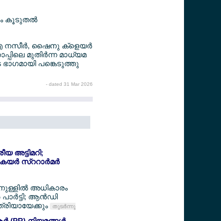
ം കൂടുതല്‍
എ നസീര്‍, ഷൈനു ക്ളെയര്‍
ാപ്പിലെ മുതിര്‍ന്ന മാധ്യമ
െ ഭാഗമായി പങ്കെടുത്തു
- dated 31 Mar 2026
്രീയ അട്ടിമറി;
യര്‍ സ്ററാര്‍മര്‍
ിനുള്ളില്‍ അധികാരം
പാര്‍ട്ടി; ആന്‍ഡി
്രിയായേക്കും
തുടര്‍ന്നു
‍ (PR) നിയമങ്ങള്‍