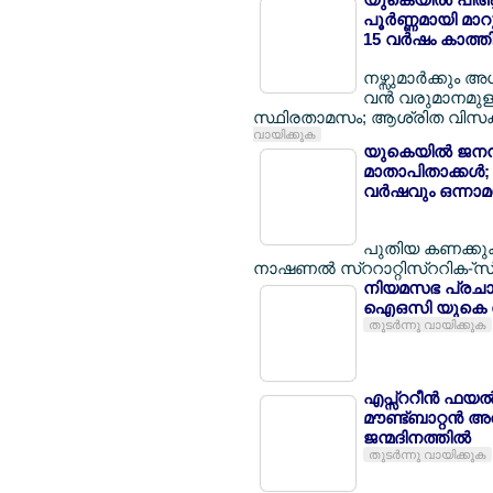
പൂര്‍ണ്ണമായി മാറ
15 വര്‍ഷം കാത്തി
നഴ്സുമാര്‍ക്കും അ
വന്‍ വരുമാനമുള്
സ്ഥിരതാമസം; ആശ്രിത വിസക്കാര്
വായിക്കുക
യുകെയില്‍ ജനനന
മാതാപിതാക്കള്‍;
വര്‍ഷവും ഒന്നാമ
പുതിയ കണക്കുക
നാഷണല്‍ സ്ററാറ്റിസ്ററിക-്സ
നിയമസഭ പ്രചാ
ഐഒസി യുകെ കേര
തുടര്‍ന്നു വായിക്കുക
എപ്സ്ററീന്‍ ഫയല
മൗണ്ട്ബാറ്റന്‍ 
ജന്മദിനത്തില്‍
തുടര്‍ന്നു വായിക്കുക