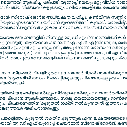
ലൈനായി ആരംഭിച്ച പരിപാടി യൂറോപ്പിലെയും മറ്റു വിവിധ രാ
നാതിപത്യ വിശ്വാസികളുടെയും വലിയ പങ്കാളിത്തം കൊണ്ടു ശ്ര
‍മാന്‍ സിറോഷ് ജോര്‍ജ് അധ്യക്ഷത വഹിച്ചു. കണ്‍വീനര്‍ സണ്
ൂറോപ്പ് വൈസ് ചെയര്‍മാന്‍ മുഹമ്മദ് അലി കൂനാരി, ജോയിന്റ് ക
യാക്കോസ് എന്നിവര്‍ ഏകോപനമൊരുക്കി. അശ്വതി നായര്‍ നന്ദി അര്
ോജക മണ്ഡലങ്ങളില്‍ നിന്നുള്ള യു ഡി എഫ് സ്ഥാനാര്‍ത്ഥികള്‍ 
 (വണ്ടൂര്‍), ആര്യാടന്‍ ഷൗക്കത്ത് എം എല്‍ എ (നിലമ്പൂര്‍), മാ
 ഉമ്മന്‍ എം എല്‍ എ (പുതുപ്പള്ളി), അപ്പു ജോണ്‍ ജോസഫ് (തൊടു
ാല (പത്തനാപുരം), ഷിബു തെക്കുംപുറം (കോതമംഗലം), വി എസ് ജ
നിവര്‍ തങ്ങളുടെ മണ്ഡലങ്ങളിലെ വികസന കാഴ്ചപ്പാടുകളും പ്
ാഹചര്യങ്ങള്‍ വിലയിരുത്തിയ സ്ഥാനാര്‍ഥികള്‍ വരാനിരിക്കുന്ന
ന്ന് ആത്മവിശ്വാസം പ്രകടിപ്പിക്കുകയും പ്രവാസികളുടെ പിന്
യക്തമാക്കി.
ത്തിയ ചോദ്യങ്ങള്‍ക്കും നിര്‍ദ്ദേശങ്ങള്‍ക്കും സ്ഥാനാര്‍ത്ഥികള്‍ 
ടെ പ്രധാന ആകര്‍ഷണമായി. സാമൂഹ്യമാധ്യമങ്ങളും ഓണ്‍ലൈന്
്പ് പ്രചാരണത്തിന് കൂടുതല്‍ ശക്തി നല്‍കുന്നതില്‍ ഇത്തരം പ
െടുത്തവര്‍ അഭിപ്രായപ്പെട്ടു.
ങ്കാളിത്തം കൂടുതല്‍ ശക്തിപ്പെടുത്തുക എന്ന ലക്ഷ്യത്തോടെ സ
യി യു ഡി എഫ് യൂറോപ്പ് ചെയര്‍മാന്‍ സിറോഷ് ജോര്‍ജ്, കണ്