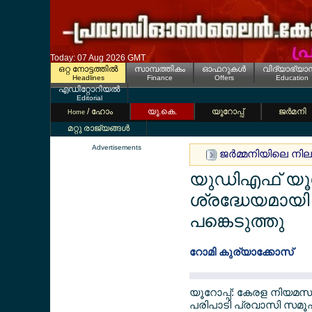
Today: 07 Aug 2026 GMT
ഒറ്റ നോട്ടത്തില്‍
സാമ്പത്തികം
ഓഫറുകള്‍
വിദ്യാഭ്യാ
Headlines
Finance
Offers
Education
എഡിറ്റോറിയല്‍
Editorial
/ ഹോം
യൂ.കെ.
യൂറോപ്പ്
ജര്‍മനി
Home
മറ്റു രാജ്യങ്ങള്‍
Advertisements
ജര്‍മ്മനിയിലെ നില
യുഡിഎഫ് യൂറോപ്
ശ്രദ്ധേയമായി 
പങ്കെടുത്തു
റോമി കുര്യാക്കോസ്
യൂറോപ്പ്: കേരള നിയമസഭ 
പരിപാടി പ്രവാസി സമൂഹത