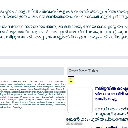
്പ് പോരാട്ടത്തില്‍ പ്രവാസികളുടെ സാന്നിധ്യവും പിന്തുണയു
നയായി ഈ പരിപാടി മാറിയതായും സംഘാടകര്‍ കൂട്ടിച്ചേര്‍ത്തു.
് നേതാക്കന്മാരായ അനുരാ മത്തായി, ജോയ് കൊച്ചാട്ട്, യു 
്, മുഹമ്മദ് കോട്ടക്കല്‍, അബ്ദുല്‍ അസീസ്, ടോം, ബോസ്സ്, യൂറേ
ുമ്പിളുവേലില്‍, അപ്പച്ചന്‍ കണ്ണഞ്ചിറ എന്നിവരും പരിപാടിയുട
Other News Titles:
1
_meet_the_candidates_march_29_2026 U.K. - Otta Nottathil -
26,pravasi news,malayalam news portal,malayalam news from
yalam news,Canadian malayalam news,Singapore malayalam
ബ്രിട്ടനില്‍ രാഷ്ട
layalam news,Malayalees News Portal,Malayali News,News for
rent Affairs, Special & Entertainment News. Classifieds include Real
പ്രധാനമന്ത്രി കെ
Buy & Sell of products and services, Greetings. Pravasi Lokam -
 portal. Malayalam Pravasi news from Europe,Gulf malayalam
രാജിവെച്ചു
yalam news,Singapore malayalam news, Australia malayalam
countries. Covers topics - News headlines, Finance, Education,
Entertainment News. Classifieds include Real Estate, Condolence,
and services, Greetings.
രണ്ഢ് വര്‍ഷത്ത
നഷ്ടമായി ലേബര്‍ 
ബേണ്‍ഹാം പുതിയ പ്രധാനമന്ത
വായിക്കുക
യുകെയില്‍ പിആര്