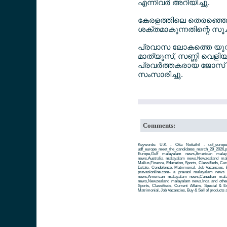
എന്നിവര്‍ അറിയിച്ചു.
കേരളത്തിലെ തെരഞ്ഞെടുപ
ശക്തമാകുന്നതിന്റെ സൂച
പ്രവാസ ലോകത്തെ യുഡിഫ
മാത്യൂസ്, സണ്ണി വെളിയത്ത
പ്രവര്‍ത്തകരായ ജോസ് ക
സംസാരിച്ചു.
Comments:
Keywords: U.K. - Otta Nottathil - udf_europe
udf_europe_meet_the_candidates_march_29_20
Europe,Gulf malayalam news,American mala
news,Australia malayalam news,Newzealand ma
Mallus,Finance, Education, Sports, Classifieds, Cur
Estate, Condolence, Matrimonial, Job Vacancies, 
pravasionline.com- a pravasi malayalam news
news,American malayalam news,Canadian mala
news,Newzealand malayalam news,Inda and other 
Sports, Classifieds, Current Affairs, Special & 
Matrimonial, Job Vacancies, Buy & Sell of products 