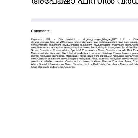
അപേക്ഷാ ഫീസില്‍ വര്‍ധ
Comments:
Keywords: U.K. - Otta Nottathil - uk_visa_changes_hike_jan_2025 U.K. - Otta
uk_visa_changes_hike_jan_2025,pravasi news,malayalam news portal,malayalam news from Europe
news,American malayalam news,Canadian malayalam news,Singapore malayalam news,Austra
news,Newzealand malayalam news,Malayalees News Portal,Malayali News,News for Mallus,Finan
Sports, Classifieds, Current Affairs, Special & Entertainment News. Classifieds include Real Esta
Matrimonial, Job Vacancies, Buy & Sell of products and services, Greetings. Pravasi Lokam - prava
pravasi malayalam news portal. Malayalam Pravasi news from Europe,Gulf malayalam news,Amer
news,Canadian malayalam news,Singapore malayalam news, Australia malayalam news,Newzea
news,Inda and other countries. Covers topics - News headlines, Finance, Education, Sports, Class
Affairs, Special & Entertainment News. Classifieds include Real Estate, Condolence, Matrimonial, Jo
& Sell of products and services, Greetings.