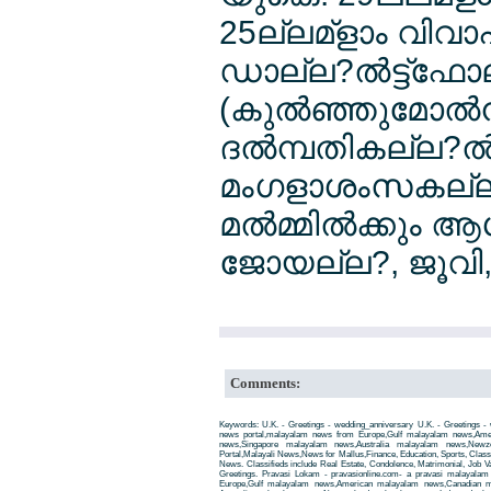
25ല്ലമ്ളാം വിവ
ഡാല്ല?ല്‍ട്ട്ഫ
(കുല്‍ഞ്ഞുമോല്‍ന
ദല്‍മ്പതികല്ല?ല
മംഗളാശംസകല്ല? നേ
മല്‍മ്മില്‍ക്കു
ജോയല്ല?, ജൂവി, 
Comments:
Keywords: U.K. - Greetings - wedding_anniversary U.K. - Greetings -
news portal,malayalam news from Europe,Gulf malayalam news,Am
news,Singapore malayalam news,Australia malayalam news,New
Portal,Malayali News,News for Mallus,Finance, Education, Sports, Classif
News. Classifieds include Real Estate, Condolence, Matrimonial, Job Va
Greetings. Pravasi Lokam - pravasionline.com- a pravasi malayala
Europe,Gulf malayalam news,American malayalam news,Canadian m