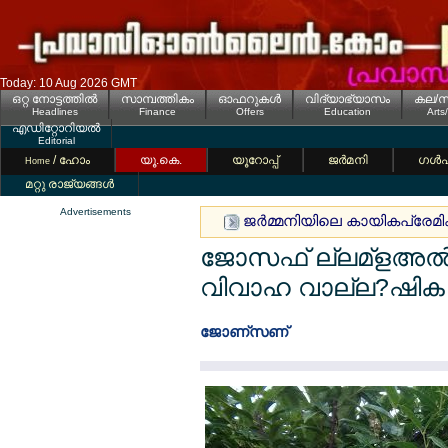
Today: 10 Aug 2026 GMT
ഒറ്റ നോട്ടത്തില്‍
സാമ്പത്തികം
ഓഫറുകള്‍
വിദ്യാഭ്യാസം
കല/സ
Headlines
Finance
Offers
Education
Arts
എഡിറ്റോറിയല്‍
Editorial
/ ഹോം
യൂ.കെ.
യൂറോപ്പ്
ജര്‍മനി
ഗള്‍
Home
മറ്റു രാജ്യങ്ങള്‍
Advertisements
ജര്‍മ്മനിയിലെ കായികപ്രേമികള്
ജോസഫ് ല്ലമ്ളഅല്‍ന്ന
വിവാഹ വാല്ല?ഷിക
ജോണ്സണ്