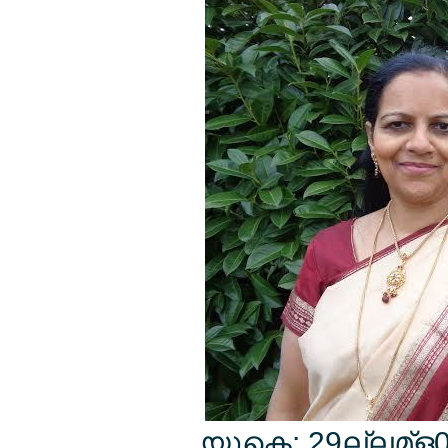
യുകെ: 29ല്ലമ്ള