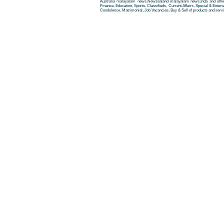
Australia malayalam news,Newzealand malayalam news,Inda and other
Finance, Education, Sports, Classifieds, Current Affairs, Special & Enter
Condolence, Matrimonial, Job Vacancies, Buy & Sell of products and servi