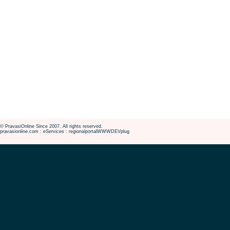
© PravasiOnline Since 2007. All rights reserved.
pravasionline.com : eServices : regionalportalWWWDEVplug