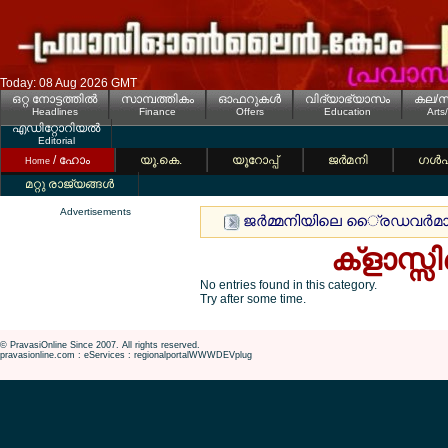
Today: 08 Aug 2026 GMT
ഒറ്റ നോട്ടത്തില്‍
സാമ്പത്തികം
ഓഫറുകള്‍
വിദ്യാഭ്യാസം
കല/സ
Headlines
Finance
Offers
Education
Arts
എഡിറ്റോറിയല്‍
Editorial
/ ഹോം
യൂ.കെ.
യൂറോപ്പ്
ജര്‍മനി
ഗള്‍
Home
മറ്റു രാജ്യങ്ങള്‍
Advertisements
ജര്‍മ്മനിയിലെ ൈ്രഡവര്‍മാര്‍
ക്ളാസ്സ
No entries found in this category.
Try after some time.
© PravasiOnline Since 2007. All rights reserved.
pravasionline.com : eServices : regionalportalWWWDEVplug