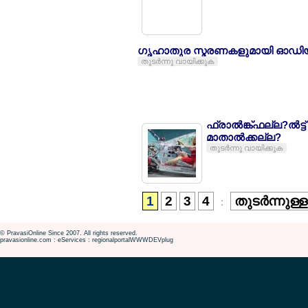
ഗൃഹാതുര സ്മരണകളുമായി ഓഡിയുടെ
തുടര്‍ന്നു വായിക്കുക
ഫ്രാല്‍ങ്ക്ഫല്ല?ല്‍
മാതാല്‍ക്കല്ല?
തുടര്‍ന്നു വായിക്കുക
1
2
3
4
തുടര്‍ന്നുള്
:
© PravasiOnline Since 2007. All rights reserved.
pravasionline.com : eServices : regionalportalWWWDEVplug