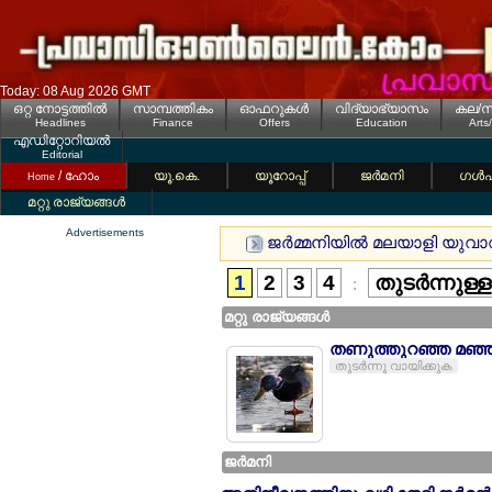
Today: 08 Aug 2026 GMT
ഒറ്റ നോട്ടത്തില്‍
സാമ്പത്തികം
ഓഫറുകള്‍
വിദ്യാഭ്യാസം
കല/സ
Headlines
Finance
Offers
Education
Arts
എഡിറ്റോറിയല്‍
Editorial
/ ഹോം
യൂ.കെ.
യൂറോപ്പ്
ജര്‍മനി
ഗള്‍
Home
മറ്റു രാജ്യങ്ങള്‍
Advertisements
ജര്‍മ്മനിയില്‍ മലയാളി യുവാ
1
2
3
4
തുടര്‍ന്നുള്
:
മറ്റു രാജ്യങ്ങള്‍
തണുത്തുറഞ്ഞ മഞ്ഞി
തുടര്‍ന്നു വായിക്കുക
ജര്‍മനി