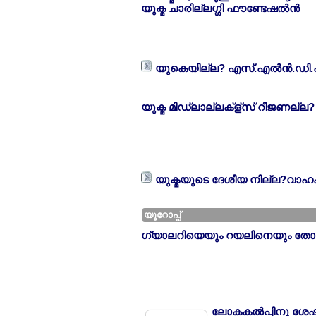
യുക്മ ചാരില്ലഗ്ഗി ഫൗണ്ടേഷല്‍ന്‍
യുകെയില്ല? എസ്.എല്‍ന്‍.ഡി.
യുക്മ മിഡ്ലാല്ലക്ള്സ് റീജണല്ല
യുക്മയുടെ ദേശീയ നില്ല?വാഹ
യൂറോപ്പ്
ഗ്യാലറിയെയും റയലിനെയും തോല്ല?
ലോകകല്‍പ്പിനു ശേഷം