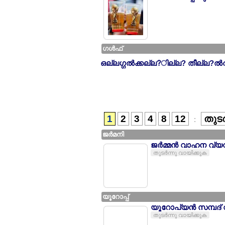
ഗള്‍ഫ്
ഒല്ലഗ്ഗല്‍ക്കല്ല?ില്ല? തീല്ല?ല്‍
1
2
3
4
8
12
തുടര
:
ജര്‍മനി
ജര്‍മ്മന്‍ വാഹന വ്
തുടര്‍ന്നു വായിക്കുക
യൂറോപ്പ്
യൂറോപ്യന്‍ സമ്പദ്
തുടര്‍ന്നു വായിക്കുക