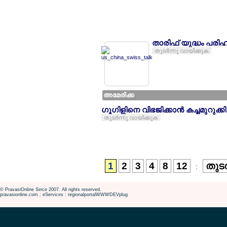
താരിഫ് യുദ്ധം പരിഹര
തുടര്‍ന്നു വായിക്കുക
അമേരിക്ക
ഗൂഗിളിനെ വിഭജിക്കാന്‍ കച്ചമുറുക
തുടര്‍ന്നു വായിക്കുക
1
2
3
4
8
12
തുടര
:
© PravasiOnline Since 2007. All rights reserved.
pravasionline.com : eServices : regionalportalWWWDEVplug