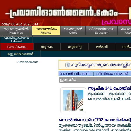
Today: 08 Aug 2026 GMT
ഒറ്റ നോട്ടത്തില്‍
സാമ്പത്തികം
ഓഫറുകള്‍
വിദ്യാഭ്യാസം
കല/സ
Headlines
Finance
Offers
Education
Arts
എഡിറ്റോറിയല്‍
Editorial
/ ഹോം
യൂ.കെ.
യൂറോപ്പ്
ജര്‍മനി
ഗള്‍
Home
മറ്റു രാജ്യങ്ങള്‍
Advertisements
കുടിയേറ്റക്കാരുടെ അന്തസ്സിന് മ
ഓഹരി വിപണി
|
വിനിമയ നിരക്ക്
ഇന്‍ഡ്യ
സൂചിക 341 പോയില്ല
മുംബൈ : മുംബൈ ഓഹ
സെല്‍ന്‍സെക്സില്ല? 
സെല്‍ന്‍സെക്സ് 702 പോയില്ലക്ള് തി
മുംബൈ:തുടല്ല?ല്‍ച്ചയായ തകല്ല?
മുല്‍േന്നല്ലഗ്ഗമുണ്ടായി. സെല്‍ന്‍