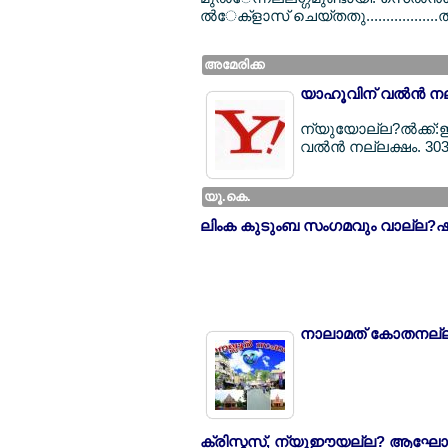
ല്‍േക്ളാസ് ചെയ്തതു.................
അമേരിക്ക
യാഹൂവിന് വല്‍ന്‍ ന
ന്യുയോല്ല?ല്‍ക്ക്
വല്‍ന്‍ നല്ലക്ഷം. 30
യൂ.കെ.
ലിംക കുടുംബ സംഗമവും വാല്ല?ഷ
നാലാമത് കോതനല്ല?
ക്രിസ്മസ്, ന്യൂഈയല്ല? ആഘോ