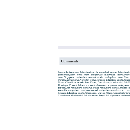
Comments:
Keywords: America - Arts-Literature - lananewob America - Arts-Litera
portal,malayalam news from Europe,Gulf malayalam news,Amer
news,Singapore malayalam news,Australia malayalam news,New
Portal,Malayali News,News for Mallus,Finance, Education, Sports, Classif
News. Classifieds include Real Estate, Condolence, Matrimonial, Job Va
Greetings. Pravasi Lokam - pravasionline.com- a pravasi malayala
Europe,Gulf malayalam news,American malayalam news,Canadian m
Australia malayalam news,Newzealand malayalam news,Inda and other
Finance, Education, Sports, Classifieds, Current Affairs, Special & Enter
Condolence, Matrimonial, Job Vacancies, Buy & Sell of products and servi