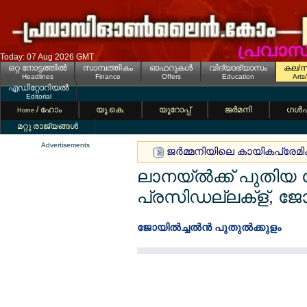
Today: 07 Aug 2026 GMT
ഒറ്റ നോട്ടത്തില്‍
സാമ്പത്തികം
ഓഫറുകള്‍
വിദ്യാഭ്യാസം
കല/സ
Headlines
Finance
Offers
Education
Arts
എഡിറ്റോറിയല്‍
Editorial
/ ഹോം
യൂ.കെ.
യൂറോപ്പ്
ജര്‍മനി
ഗള്‍
Home
മറ്റു രാജ്യങ്ങള്‍
Advertisements
ജര്‍മ്മനിയിലെ കായികപ്രേമികള്
ലാനയ്ല്‍ക്ക് പുതിയ 
പ്രസിഡല്ലക്ള്, ജോസ
ജോയില്‍ച്ചല്‍ന്‍ പുതുല്‍ക്കുളം