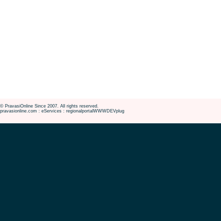
© PravasiOnline Since 2007. All rights reserved.
pravasionline.com : eServices : regionalportalWWWDEVplug