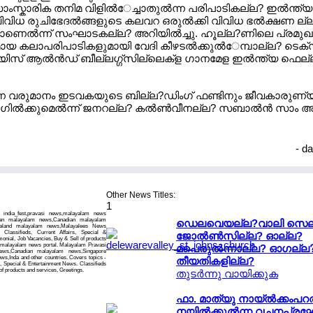
െ സാംസ്കാരിക തനിമ വിളില്‍േച്ചാതുല്‍ന്ന പരിപാടികല്ല? ഇല്‍ന്
വിവിധ രുചിഭേദല്‍ങ്ങളുടെ കലവറ ഒരുല്‍ക്കി വിവിധ ഭല്‍ക്ഷണ 
െല്‍ന്ന് സംഘാടകല്ല? അറിയില്‍ച്ചു. ഹൂല്ല?ണിലെ പ്രമുഖ
കലാപരിപാടികളുമായി വേദി കീഴടല്‍ക്കുല്‍േമ്പാല്ല? ടെ
വോയിസ് ആല്‍ന്‍ഡ് ബീല്ലഗ്ഗ്സില്ലെക്ള ഗാനമേള ഇല്‍ന്ത്യ ഫെ
ുല്‍ന്ന വരുമാനം ഇടവകയുടെ ബില്ല?ഡിംഗ് ഫണ്ടിനും ജീവകാരുണ്
ില്‍ക്കുമെല്‍ന്ന് ജനറല്ല? കല്‍ണ്‍വീനല്ല? സബാല്‍ന്‍ സാം അറി
- d
Other News Titles:
1
- india_fest,pravasi news,malayalam news
can malayalam news,Canadian malayalam
ഡെലവെയല്ല?വാലി സെല്
ealand malayalam news,Malayalees News
 Classifieds, Current Affairs, Special &
ജോല്‍ണ്‍സില്ല? ഓല്ല?
onial, Job Vacancies, Buy & Sell of products
i malayalam news portal. Malayalam Pravasi
മപെരുല്‍ന്നാല്ല? ഓഗല്ല?്
ws,Canadian malayalam news,Singapore
,Inda and other countries. Covers topics -
തീയതികളില്ല?
s, Special & Entertainment News. Classifieds
of products and services, Greetings.
തുടര്‍ന്നു വായിക്കുക
ഫാ. മാത്യു നായ്ല്‍ക്കംപറല്
നയില്‍ക്കുല്‍ന്ന വചനപ്