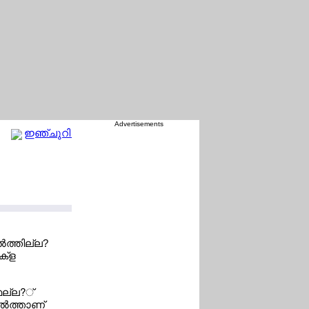
Advertisements
ഇഞ്ചുറി ടൈമില്‍ സമനില 'മുറിവ്' ഉണക്കി ഡെനിസ് ഉണ്
‍ത്തില്ല?
ക്ള
ഫെല്ല?്
്‍ത്താണ്