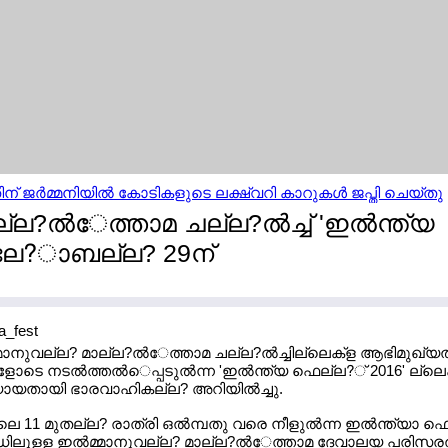
ന് ജര്‍മ്മനിയില്‍ കോടികളുടെ ലക്ഷ്വറി കാറുകള്‍ ജപ്തി ചെയ്തു
്ല?ല്‍േത്താമ ചല്ല?ല്‍ച്ച് 'ഇല്‍ന്ത്യ
്ലേ?ാബല്ല? 29ന്
മ്മാനുവല്ല? മാല്ല?ല്‍േത്താമ ചല്ല?ല്‍ച്ചില്ലെക്ള ആഭിമുഖ്യല്
ടെ നടല്‍ത്തല്‍െപ്പടുല്‍ന്ന 'ഇല്‍ന്ത്യ ഫെല്ല?് 2016' ല്ലെ
തിയായതായി ഭാരവാഹികല്ല? അറിയില്‍ച്ചു.
 11 മുതല്ല? രാത്രി ഒല്‍മ്പതു വരെ നീളുല്‍ന്ന ഇല്‍ന്ത്യാ 
ുളള ഇല്‍മ്മാനുവല്ല? മാല്ല?ല്‍േത്താമ ദേവാലയ പരിസരല