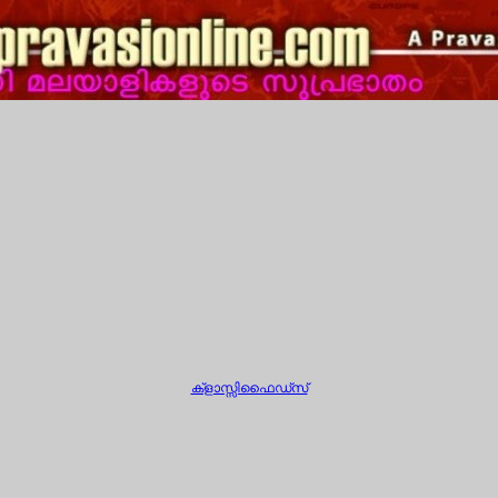
ക്ളാസ്സിഫൈഡ്സ്