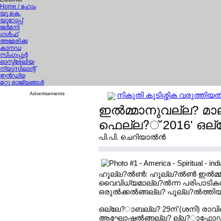
Home
/ ഹോം
യൂ.കെ.
യൂറോപ്പ്
ജര്‍മനി
ഗള്‍ഫ്
അമേരിക്ക
കാനഡ
സിംഗപ്പൂര്‍
ഓസ്ട്രേലിയ
ന്യൂസിലാന്റ്
ഇന്‍ഡ്യ
മറ്റു രാജ്യങ്ങള്‍
Advertisements
നികുതി കുടിശ്ശിക വരുത്തിയതി
ഇല്‍മ്മാനുവല്ല? മാല
ഫെല്ല?് 2016' ഒല
പി.പി. ചെറിയാല്‍ന്‍
ഹൂല്ല?ല്‍ണ്‍: ഹൂല്ല?ല്‍ണ്‍ ഇല്‍
വൈവിധ്യമാല്ല?ല്‍ന്ന പരിപാടികളോ
ഒരുല്‍ക്കല്‍ങ്ങല്ല? പൂല്ല?ല്‍ത്
ഒല്ലേ?ാബല്ല? 29ന് (ശനി) രാവിലെ
ആഘോഷല്‍ങ്ങല്ല? ല്ല?ാഫോഡില