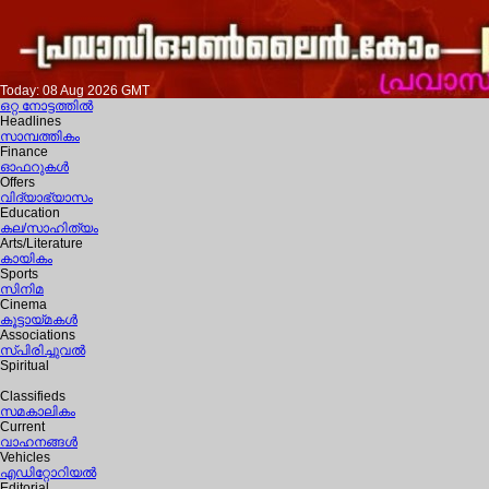
Today: 08 Aug 2026 GMT
ഒറ്റ നോട്ടത്തില്‍
Headlines
സാമ്പത്തികം
Finance
ഓഫറുകള്‍
Offers
വിദ്യാഭ്യാസം
Education
കല/സാഹിത്യം
Arts/Literature
കായികം
Sports
സിനിമ
Cinema
കൂട്ടായ്മകള്‍
Associations
സ്പിരിച്ചുവല്‍
Spiritual
Classifieds
സമകാലികം
Current
വാഹനങ്ങള്‍
Vehicles
എഡിറ്റോറിയല്‍
Editorial