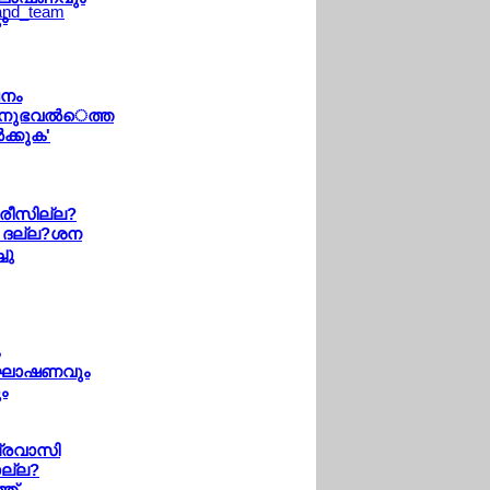
ം
പനം
താനുഭവല്‍െത്ത
ക്കുക'
േരീസില്ല?
ള ദല്ല?ശന
ചു
്രഘോഷണവും
ം
പ്രവാസി
ാല്ല?
്ത്