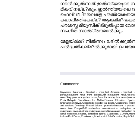
നടല്‍ക്കുല്‍ന്നത്. ഇല്‍ന്ത്യയുട
മികവ് നല്ല?കും. ഇല്‍ന്ത്യയിലെ 
ഫെല്ല?ില്ലെക്ള പ്രത്യേകതയാണ
കലാപ്രതിഭകല്ല? ആകല്ല?ഷകമായ 
പ്രശസ്ത മ്യൂസിക് ട്രൂല്‍പ്പായ 
സംഗീത സാല്‍്രന്ദമാല്‍ക്കും.
മേളയില്ല? നില്‍ന്നും ലഭില്‍ക്ക
പല്‍ദ്ധതികല്ല?ല്‍ക്കുമായി ഉപയോഗ
Comments:
Keywords: America - Spiritual - india_fest America - Spiritual 
portal,malayalam news from Europe,Gulf malayalam news,Ameri
news,Singapore malayalam news,Australia malayalam news,Newz
Portal,Malayali News,News for Mallus,Finance, Education, Sports,
Entertainment News. Classifieds include Real Estate, Condolence, Matrim
and services, Greetings. Pravasi Lokam - pravasionline.com- a pravas
news from Europe,Gulf malayalam news,American malayalam ne
malayalam news, Australia malayalam news,Newzealand malayalam news
News headlines, Finance, Education, Sports, Classifieds, Current Affair
include Real Estate, Condolence, Matrimonial, Job Vacancies, Buy & Sell 