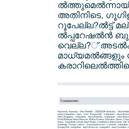
ല്‍ത്തുമെല്‍ന്നാ
അതിനിടെ, ഗൂഗി
റൂപേല്ല?ല്‍ട്ട് 
ല്‍പ്പറേഷല്‍ന്‍ 
വെല്ല?് അടല്‍ക
മാധ്യമല്‍ങ്ങളും
കരാറിലെല്‍ത്തിയ
Comments:
Keywords: Australia - Otta Nottathil - 19220211fb Australia - Otta Nott
portal,malayalam news from Europe,Gulf malayalam news,Amer
news,Singapore malayalam news,Australia malayalam news,New
Portal,Malayali News,News for Mallus,Finance, Education, Sports, Classif
News. Classifieds include Real Estate, Condolence, Matrimonial, Job Va
Greetings. Pravasi Lokam - pravasionline.com- a pravasi malayala
Europe,Gulf malayalam news,American malayalam news,Canadian m