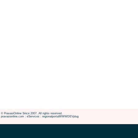
© PravasiOnline Since 2007. All rights reserved.
pravasionline.com : eServices : regionalportalWWWDEVplug