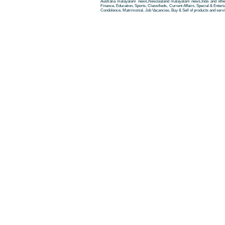
Australia malayalam news,Newzealand malayalam news,Inda and other
Finance, Education, Sports, Classifieds, Current Affairs, Special & Enter
Condolence, Matrimonial, Job Vacancies, Buy & Sell of products and servi