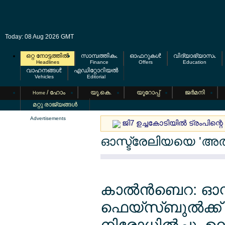
Today: 08 Aug 2026 GMT
ഒറ്റ നോട്ടത്തില്‍
സാമ്പത്തികം
ഓഫറുകള്‍
വിദ്യാഭ്യാസം
Headlines
Finance
Offers
Education
വാഹനങ്ങള്‍
എഡിറ്റോറിയല്‍
Vehicles
Editorial
/ ഹോം
യൂ.കെ.
യൂറോപ്പ്
ജര്‍മനി
Home
മറ്റു രാജ്യങ്ങള്‍
Advertisements
ജി7 ഉച്ചകോടിയില്‍ ട്രംപിന്
ഓസ്ട്രേലിയയെ 'അല്‍
കാല്‍ന്‍ബെറ: ഓ
ഫെയ്സ്ബുല്‍ക്ക് 
നിരോധില്‍ച്ചു. ഉല