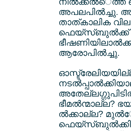
നീല്‍ക്കല്‍െത്ത 
അപലപില്‍ച്ചു. അ
താത്കാലിക വിലല
ഫെയ്സ്ബുല്‍ക്ക
ഭീഷണിയിലാല്‍ക്ക
ആരോപില്‍ച്ചു.
ഓസ്ട്രേലിയയില്
നടല്‍പ്പാല്‍ക്കിയ
അതേല്ലഗ്ഗുപിടില്
ഭീമല്‍ന്മാല്ല? ഭ
ല്‍ക്കാല്ല? മുല്‍
ഫെയ്സ്ബുല്‍ക്കി