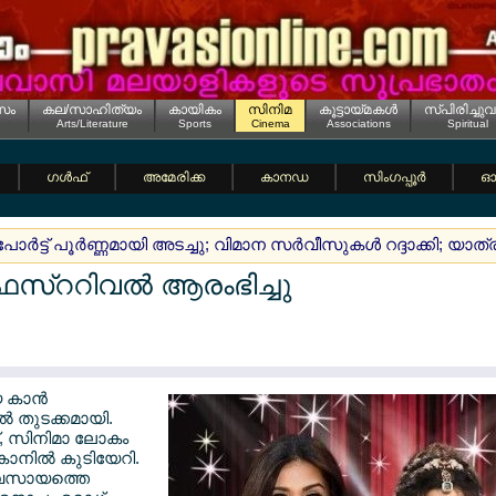
സം
കല/സാഹിത്യം
കായികം
സിനിമ
കൂട്ടായ്മകള്‍
സ്പിരിച്ചുവ
Arts/Literature
Sports
Cinema
Associations
Spiritual
ഗള്‍ഫ്
അമേരിക്ക
കാനഡ
സിംഗപ്പൂര്‍
ഓസ
ാര്‍ട്ട് പൂര്‍ണ്ണമായി അടച്ചു; വിമാന സര്‍വീസുകള്‍ റദ്ദാക്കി; യാത
െസ്ററിവല്‍ ആരംഭിച്ചു
 കാന്‍
്‍ തുടക്കമായി.
്, സിനിമാ ലോകം
ാനില്‍ കുടിയേറി.
യവസായത്തെ