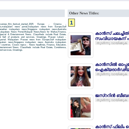
Other News Titles:
1
es_film_festival_started_2025 Europe - Cinema -
 news,malayalam news portal,malayalam news from Europe,Gulf
adian malayalam news,Singapore malayalam news,Australia
ayalees News Portal,Malayali News,News for Mallus,Finance,
കാന്‍സ് ചലച്ചിത
 Special & Entertainment News. Classifieds include Real Estate,
& Sell of products and services, Greetings. Pravasi Lokam -
സംവിധായകന് പാ
 portal. Malayalam Pravasi news from Europe,Gulf malayalam
yalam news,Singapore malayalam news, Australia malayalam
തുടര്‍ന്നു വായിക്കുക
countries. Covers topics - News headlines, Finance, Education,
Entertainment News. Classifieds include Real Estate, Condolence,
and services, Greetings.
കാന്‍സില്‍ ഓപ്പറ
ഐക്യദാര്‍ഢ്യ
തുടര്‍ന്നു വായിക്കുക
ജസ്ററിന്‍ ബീബര
തുടര്‍ന്നു വായിക്കുക
കാന്‍സ് ഫിലിം 