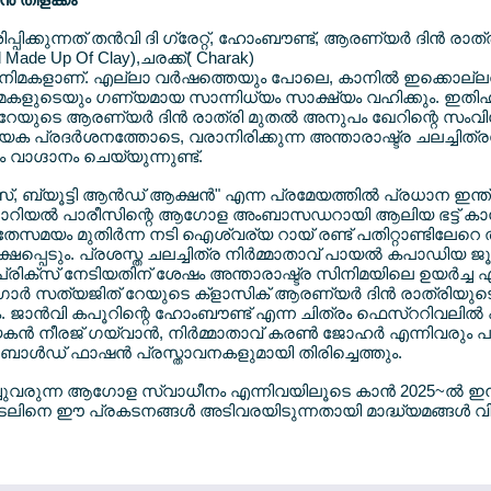
്പിക്കുന്നത് തന്‍വി ദി ഗ്രേറ്റ്, ഹോംബൗണ്ട്, ആരണ്യര്‍ ദിന്‍ രാത്
ll Made Up Of Clay),ചരക്ക്( Charak)
സിനിമകളാണ്. എല്ലാ വര്‍ഷത്തെയും പോലെ, കാനില്‍ ഇക്കൊല്ലവ
കളുടെയും ഗണ്യമായ സാന്നിധ്യം സാക്ഷ്യം വഹിക്കും. ഇതിഹ
 റേയുടെ ആരണ്യര്‍ ദിന്‍ രാത്രി മുതല്‍ അനുപം ഖേറിന്റെ സംവിധ
യേക പ്രദര്‍ശനത്തോടെ, വരാനിരിക്കുന്ന അന്താരാഷ്ട്ര ചലച്ചിത്ര
ാഗ്ദാനം ചെയ്യുന്നുണ്ട്.
്, ബ്യൂട്ടി ആന്‍ഡ് ആക്ഷന്‍" എന്ന പ്രമേയത്തില്‍ പ്രധാന ഇന്ത
ട്. ലോറിയല്‍ പാരീസിന്റെ ആഗോള അംബാസഡറായി ആലിയ ഭട്ട് കാന്‍
അതേസമയം മുതിര്‍ന്ന നടി ഐശ്വര്യ റായ് രണ്ട് പതിറ്റാണ്ടിലേറെ ത
ഷപ്പെടും. പ്രശസ്ത ചലച്ചിത്ര നിര്‍മ്മാതാവ് പായല്‍ കപാഡിയ 
ഡ് പ്രിക്സ് നേടിയതിന് ശേഷം അന്താരാഷ്ട്ര സിനിമയിലെ ഉയര്‍ച്ച
ാഗോര്‍ സത്യജിത് റേയുടെ ക്ളാസിക് ആരണ്യര്‍ ദിന്‍ രാത്രിയു
്കും. ജാന്‍വി കപൂറിന്റെ ഹോംബൗണ്ട് എന്ന ചിത്രം ഫെസ്ററിവലില്‍ 
കന്‍ നീരജ് ഗയ്വാന്‍, നിര്‍മ്മാതാവ് കരണ്‍ ജോഹര്‍ എന്നിവരും പങ
ോള്‍ഡ് ഫാഷന്‍ പ്രസ്താവനകളുമായി തിരിച്ചെത്തും.
ധിച്ചുവരുന്ന ആഗോള സ്വാധീനം എന്നിവയിലൂടെ കാന്‍ 2025~ല്‍
െ ഈ പ്രകടനങ്ങള്‍ അടിവരയിടുന്നതായി മാദ്ധ്യമങ്ങള്‍ വിശ