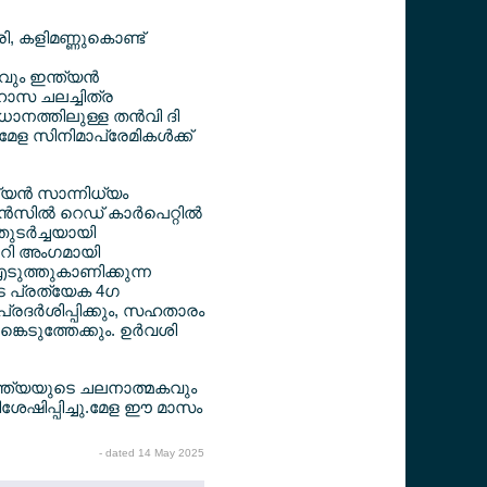
രി, കളിമണ്ണുകൊണ്ട്
ും ഇന്ത്യന്‍
ാസ ചലച്ചിത്ര
ാനത്തിലുള്ള തന്‍വി ദി
മേള സിനിമാപ്രേമികള്‍ക്ക്
്യന്‍ സാന്നിധ്യം
സില്‍ റെഡ് കാര്‍പെറ്റില്‍
ുടര്‍ച്ചയായി
ജൂറി അംഗമായി
 എടുത്തുകാണിക്കുന്ന
ടെ പ്രത്യേക 4ഗ
പ്രദര്‍ശിപ്പിക്കും, സഹതാരം
്കെടുത്തേക്കും. ഉര്‍വശി
 ഇന്ത്യയുടെ ചലനാത്മകവും
േഷിപ്പിച്ചു.മേള ഈ മാസം
- dated 14 May 2025