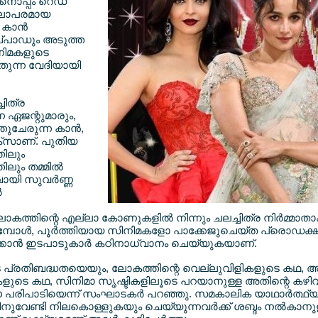
ൊപ്പം റെഡ്
 കലാപരമായ
കാന്‍
ച്പാഡും അടുത്ത
നിമകളുടെ
ോതുന്ന വേദിയായി
ചിത്ര
്പന ഏജന്റുമാരും,
തുചേരുന്ന കാന്‍,
പിക്സാണ്. പുതിയ
ിലും
ലും തമ്മില്‍
ാവായി സുവര്‍ണ്ണ
‍
ാകത്തിന്റെ എല്ലാ കോണുകളില്‍ നിന്നും ചലച്ചിത്ര നിര്‍മ്മാതാ
ത്തുമ്പോള്‍, പൂര്‍ത്തിയായ സിനിമകളോ പാക്കേജുചെയ്ത പ്രൊഡ
്‍ക്കാന്‍ ഇടപാടുകാര്‍ കഠിനാധ്വാനം ചെയ്യുകയാണ്.
ടെ പ്രതിബദ്ധതയെയും, ലോകത്തിന്റെ വെല്ലുവിളികളുടെ കഥ, 
ളുടെ കഥ, സിനിമാ സൃഷ്ടികളിലൂടെ പറയാനുള്ള അതിന്റെ കഴി
് ഈ പരിപാടിയെന്ന് സംഘാടകര്‍ പറഞ്ഞു. സമകാലിക യാഥാര്‍ത്ഥ്യങ്
ുവേണ്ടി നിലകൊള്ളുകയും ചെയ്യുന്നവര്‍ക്ക് ശബ്ദം നല്‍കാ