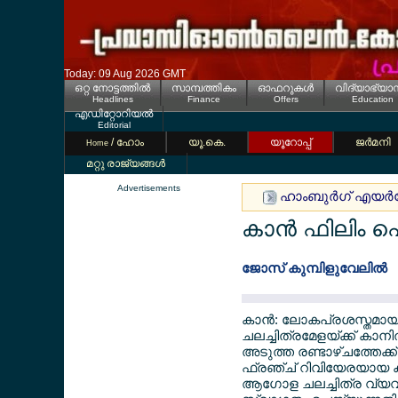
Today: 09 Aug 2026 GMT
ഒറ്റ നോട്ടത്തില്‍
സാമ്പത്തികം
ഓഫറുകള്‍
വിദ്യാഭ്യാ
Headlines
Finance
Offers
Education
എഡിറ്റോറിയല്‍
Editorial
/ ഹോം
യൂ.കെ.
യൂറോപ്പ്
ജര്‍മനി
Home
മറ്റു രാജ്യങ്ങള്‍
Advertisements
ഹാംബുര്‍ഗ് എയര്‍പേ
കാന്‍ ഫിലിം ഫ
ജോസ് കുമ്പിളുവേലില്‍
കാന്‍: ലോകപ്രശസ്തമായ
ചലച്ചിത്രമേളയ്ക്ക് കാനില
അടുത്ത രണ്ടാഴ്ചത്തേക്ക
ഫ്രഞ്ച് റിവിയേരയായ ക
ആഗോള ചലച്ചിത്ര വ്