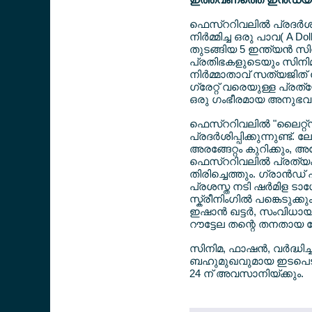
ഫെസ്ററിവലില്‍ പ്രദര്‍ശിപ
നിര്‍മ്മിച്ച ഒരു പാവ( A Do
തുടങ്ങിയ 5 ഇന്ത്യന്‍ 
പ്രതിഭകളുടെയും സിനിമ
നിര്‍മ്മാതാവ് സത്യജിത്
ഗ്രേറ്റ് വരെയുള്ള പ്രത്
ഒരു ഗംഭീരമായ അനുഭവം വ
ഫെസ്ററിവലില്‍ "ലൈറ്റ്സ
പ്രദര്‍ശിപ്പിക്കുന്നുണ്
അരങ്ങേറ്റം കുറിക്കും, 
ഫെസ്ററിവലില്‍ പ്രത്യക്
തിരിച്ചെത്തും. ഗ്രാന്‍
പ്രശസ്ത നടി ഷര്‍മിള ട
സ്ക്രീനിംഗില്‍ പങ്കെടുക
ഇഷാന്‍ ഖട്ടര്‍, സംവിധായ
റൗട്ടേല തന്റെ തനതായ ബ
സിനിമ, ഫാഷന്‍, വര്‍ദ്
ബഹുമുഖവുമായ ഇടപെടലിന
24 ന് അവസാനിയ്ക്കും.