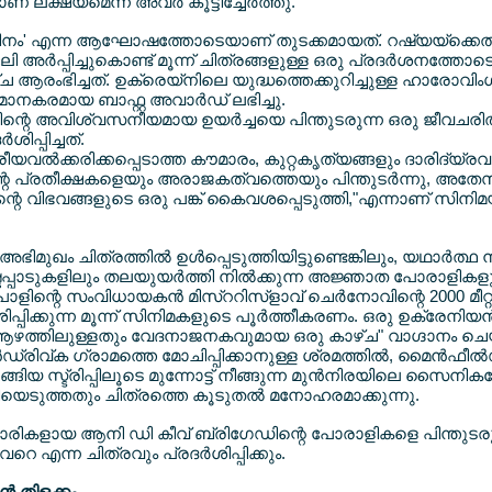
് ലക്ഷ്യമെന്ന് അവര്‍ കൂട്ടിച്ചേര്‍ത്തു.
 ദിനം' എന്ന ആഘോഷത്തോടെയാണ് തുടക്കമായത്. റഷ്യയ്ക്കെത
ി അര്‍പ്പിച്ചുകൊണ്ട് മൂന്ന് ചിത്രങ്ങളുള്ള ഒരു പ്രദര്‍ശനത്തേ
ച ആരംഭിച്ചത്. ഉക്രെയ്നിലെ യുദ്ധത്തെക്കുറിച്ചുള്ള ഹാരോവിംഗ്
മാനകരമായ ബാഫ്റ്റ അവാര്‍ഡ് ലഭിച്ചു.
ിന്റെ അവിശ്വസനീയമായ ഉയര്‍ച്ചയെ പിന്തുടരുന്ന ഒരു ജീവചരി
ിപ്പിച്ചത്.
ീയവല്‍ക്കരിക്കപ്പെടാത്ത കൗമാരം, കുറ്റകൃത്യങ്ങളും ദാരിദ്യ്രവു
്റെ പ്രതീക്ഷകളെയും അരാജകത്വത്തെയും പിന്തുടര്‍ന്നു, അത
തിന്റെ വിഭവങ്ങളുടെ ഒരു പങ്ക് കൈവശപ്പെടുത്തി,"എന്നാണ് സിനിമയ
ിമുഖം ചിത്രത്തില്‍ ഉള്‍പ്പെടുത്തിയിട്ടുണ്ടെങ്കിലും, യഥാര്‍ത്ഥ
പ്പാടുകളിലും തലയുയര്‍ത്തി നില്‍ക്കുന്ന അജ്ഞാത പോരാളിക
ാളിന്റെ സംവിധായകന്‍ മിസ്ററിസ്ളാവ് ചെര്‍നോവിന്റെ 2000 മീറ്റ
ശിപ്പിക്കുന്ന മൂന്ന് സിനിമകളുടെ പൂര്‍ത്തീകരണം. ഒരു ഉക്രേനിയന്‍
ള ആഴത്തിലുള്ളതും വേദനാജനകവുമായ ഒരു കാഴ്ച" വാഗ്ദാനം ചെ
ിവ്ക ഗ്രാമത്തെ മോചിപ്പിക്കാനുള്ള ശ്രമത്തില്‍, മൈന്‍ഫീല്‍ഡു
ങിയ സ്ട്രിപ്പിലൂടെ മുന്നോട്ട് നീങ്ങുന്ന മുന്‍നിരയിലെ സൈനികര
പിയെടുത്തതും ചിത്രത്തെ കൂടുതല്‍ മനോഹരമാക്കുന്നു.
രികളായ ആനി ഡി കീവ് ബ്രിഗേഡിന്റെ പോരാളികളെ പിന്തുടരു
 എന്ന ചിത്രവും പ്രദര്‍ശിപ്പിക്കും.
‍ തിളക്കം