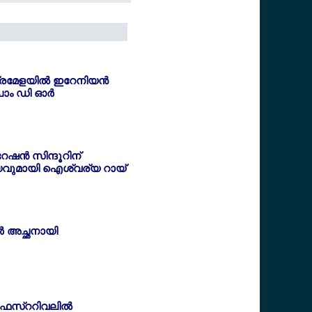
്രമേളയില്‍ ഇറേനിയന്‍
ം ഡി ഓര്‍
േഷന്‍ സിന്ദൂറിന്
വുമായി ഐശ്വര്യ റായ്
്‍ അച്ഛനായി
ഫെസ്ററിവലില്‍