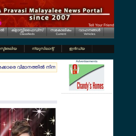
Tell Your Friend
ല്‍
ക്ളാസ്സിഫൈഡ്സ്
സമകാലികം
വാഹനങ്ങള്‍
Classifieds
Current
Vehicles
്ട്രേലിയ
ന്യൂസിലാന്റ്
ഇന്‍ഡ്യ
Advertisements
്രക്കാരെ വിമാനത്തില്‍ നിന്നും ഇറക്കി
ജര്‍മ്മനിയില്‍ പെന്‍ഷ