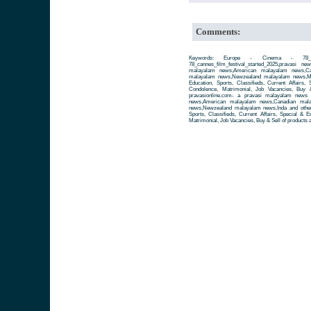
Comments:
Keywords: Europe - Cinema - 78_cann
78_cannes_film_festival_started_2025,pravasi
malayalam news,American malayalam news,Can
malayalam news,Newzealand malayalam news,Mal
Education, Sports, Classifieds, Current Affairs,
Condolence, Matrimonial, Job Vacancies, Buy 
pravasionline.com- a pravasi malayalam news
news,American malayalam news,Canadian mala
news,Newzealand malayalam news,Inda and other 
Sports, Classifieds, Current Affairs, Special & 
Matrimonial, Job Vacancies, Buy & Sell of products 