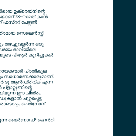
ിരായ ഉക്രെയ്നിന്റെ
ാടെയാണ് 78~ാമത് കാന്‍
 ഫസ്ററ് പേഴ്സണ്‍
ത്രമായ സെലെന്‍സ്കി
ം തഴച്ചുവളര്‍ന്ന ഒരു
േസമയം ഭാവിയിലെ
ുടെ പിആര്‍ കുറിപ്പുകള്‍
 നായകന്മാര്‍ പ്രതികൂല
ളും സാധാരണക്കാരുമാണ്.
ര്‍ ടു ആന്‍ഡ്രിവ്ക എന്ന
 പ്ളാറ്റൂണിന്റെ
യ്യുന്ന ഈ ചിത്രം,
കളാല്‍ ചുറ്റപ്പെട്ട
ോടൊപ്പം ചെര്‍നോവ്
ന്ന ബെര്‍ണാഡ്~ഹെന്‍റി